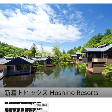
新着トピックス Hoshino Resorts
【トンボの足水浴】ヒノキの香りに包まれて涼感マックス！約13℃の湧水かけ流しを避暑地「星野温泉 トンボの湯」で体験
10 Hours Ago
2026.7.31
【ホテル帰省】という選択肢をOMOが提案。家族とほどよい距離を保つには「昼は実家、夜は気兼ねなくホテルで！」