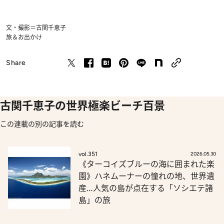
文・撮影＝古関千恵子
旅＆お出かけ
Share
古関千恵子の世界極楽ビーチ百景
この連載の別の記事を読む
vol.351
2026.05.30
《ターコイズブルーの海に囲まれた楽
園》ハネムーナーの憧れの地、世界遺
産…人気の島が点在する「ソシエテ諸
島」の旅