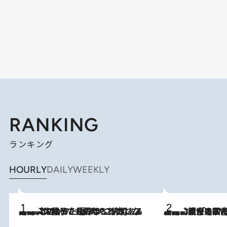
RANKING
ランキング
HOURLY
DAILY
WEEKLY
2026.8.5
【阿川佐和子さんの年とる力】なぜ70代で始めた趣味は“こんなに楽しい”のか？ ピアノ、俳句…スランプに陥っても続けられる“ある秘訣”とは
2026.8.3
慶應幼稚舎の図書室からテレビの世界に飛び込んだ阿川佐和子（72）、「N