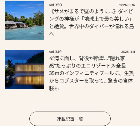
vol.350
2026.05.16
《サメがまるで壁のように…》ダイビ
ングの神様が「地球上で最も美しい」
と絶賛。世界中のダイバーが憧れる島
へ
vol.349
2025.11.11
≪湾に面し、背後が断崖…“隠れ家
感”たっぷりのエコリゾート≫全長
35mのインフィニティプールに、生簀
からロブスターを取って…驚きの食体
験も
連載記事一覧