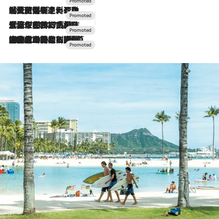
2026.7.24
【夏限定ディナーコース】旬を迎える稚鮎や花ズッキーニなどをイタリア・トスカーナの郷土料理の手法で満喫！
2026.7.17
「土佐和ハーブかき氷」がOMO7高知に登場！生姜、山椒、大葉など目にも舌にも涼を呼ぶ郷土の味
2026.7.10
NEW OPEN！【界 草津】名湯の地に誕生。趣の異なる2種の温泉と上州ならではの会席・蕎麦割烹など美食を味わう究極の癒やし旅