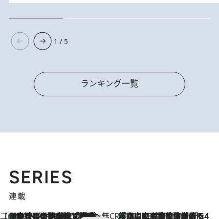
1 / 5
ランキング一覧
SERIES
連載
【CREA×星野リゾート】唯一無二。癒しと発見が待つ場所へ
【トンボの足水浴】ヒノキの香りに包まれて涼感マックス！約13℃の湧水かけ流しを避暑地「星野温泉 トンボの湯」で体験
10 Hours Ago
CREA'S CHOICE
「立川にも歌舞伎があるんだよ」 片岡仁左衛門・市川中車ら豪華座組みで4年目の立川立飛歌舞伎へ
2026.8.7