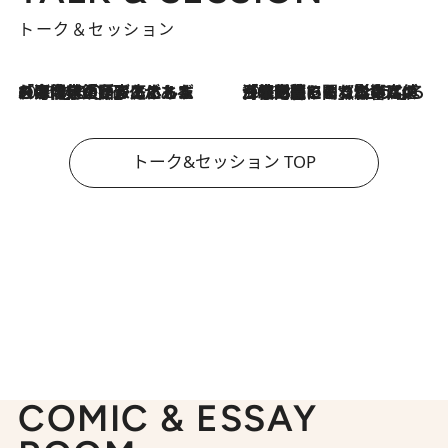
トーク＆セッション
2026.8.3
「今後値上げがあるとすれば…」「リスクがあるのは今年の冬」エネルギー専門家が語る、ホルムズ海峡封鎖が家庭にもたらす“ある心配”
2026.8.3
「住宅建てられない…」「サーチャージ料の高値が続いている」ホルムズ海峡封鎖による影響はいつまで続く？《エネルギー専門家に聞く“どうなる日本の暮らし”》
トーク&セッション TOP
COMIC & ESSAY