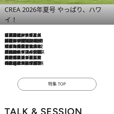
CREA 2026年夏号 やっぱり、ハワ
イ！
【厳選旅コスメ】「多機能アイテムがメイン！」旅好き美容エディターが選んだ夏旅ベストコスメを発表【Mサイズジップ】
2026.8.7
2026.8.6
「荷物が増えるほど旅ストレスは増す」美容ジャーナリストがたどり着いた最終結論。“化粧品を劇的に減らす”感動の凝縮美容とは
2026.8.6
「旅先には金髪ウィッグを持参」日本と同じメイクでは損してる!? 美容ジャーナリストが提案する“掟破りの旅美容”とは
2026.8.6
【厳選旅コスメ】「身軽さ＆UV対策重視！」ヘアアーティストshucoが選んだ夏旅ベストコスメを発表【Mサイズジップ】
2026.8.5
【厳選旅コスメ】国内をあちこち移動する河井菜摘が選んだ夏旅ベストコスメ発表！「リラックスアイテムはマスト」【Mサイズジップ】
2026.8.4
【厳選旅コスメ】「紫外線＆乾燥対策しながらメイク感も！」ヘア＆メイクGeorgeが選んだ夏旅ベストコスメを発表！【Mサイズジップ】
特集 TOP
TALK & SESSION