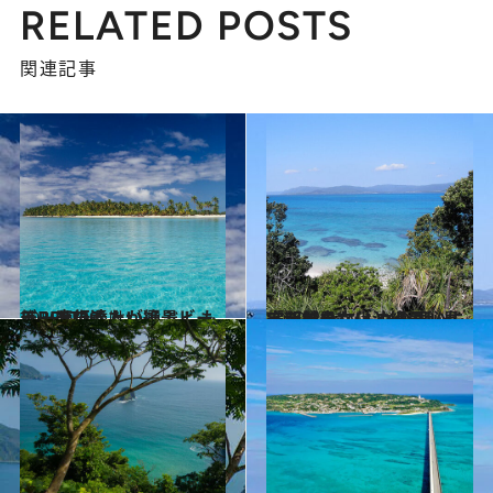
RELATED POSTS
関連記事
2020.5.2
ビーチの達人が選ぶ！ もう一度行きたい絶景ビーチBEST10
旅＆お出かけ
2020.8.22
定期船のない沖縄の秘島「新城島」 人々の思いに守られた文化と絶景
旅＆お出かけ