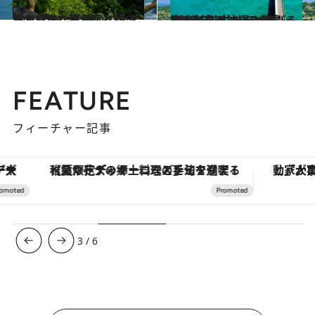
2020.7.18
自然豊かな南伊豆へ移住した女性たち 憧れのサステナブルな暮らしとは
旅＆お出かけ
2020.5.23
車でわたる沖縄の離島・古宇利島 すーっと伸びる1本道を爽快ドライブ
旅＆お出かけ
FEATURE
フィーチャー記事
【夏限定ディナーコース】旬を迎える稚鮎や花ズッキーニなどをイタリア・トスカーナの郷土料理の手法で満喫！
3
/
6