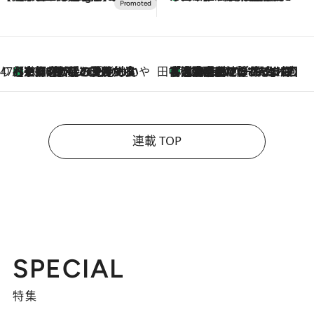
47都道府県の手みやげ ひんやりスイーツで夏を満喫
【京都府】この夏絶対食べたい 冷やしておいしいおやつ3選 ひと口目から心を掴む新緑のテリーヌ
2026.8.7
田中稲の勝手に再ブーム
「湘南乃風に憧れて」観客大盛上がりの“タオル回し”に、ラッパー顔負けの高速歌唱まで…さだまさし（74）のアグレッシブすぎる現在地
2026.8.7
連載 TOP
SPECIAL
特集