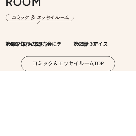
ROOM
2026.7.30
第8回「同人誌即売会にチャレンジ その2」
2026.7.30
第15話 アイス
コミック＆エッセイルームTOP