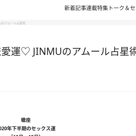
新着記事
連載
特集
トーク＆セ
MUのアムール占星術
愛運♡ JINMUのアムール占星
蠍座
2020年下半期のセックス運