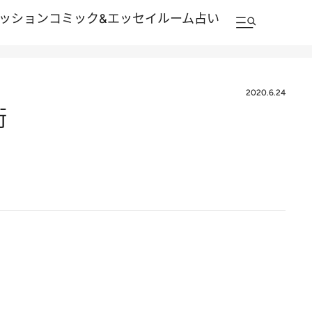
ッション
コミック&エッセイルーム
占い
2020.6.24
術