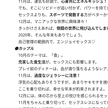
11月は、運気も好調で、
心身共にエネルギッシュ！
でも、そこにリビドーが追い付かず、パワーを持て
セックスよりも、
スポーツで発散する
方がベターか
12月は、マニアックな世界に興味津々！
きっかけさえあれば、
倒錯の世界に飛び込んでしま
2020年、そんな年末もありでしょう。
自己管理の範囲内で、エンジョイセックス♡
●カップル
10月のテーマは、「食」。
充実した食生活
が、セックスにも影響します。
プレイ前のディナーは、血が滴り落ちるようなレア
11月は、
過度なジェラシーに注意！
浮気の心配もありそうですが、あまりヤキモチを焼
ここを乗り切れば、幸せな年末が約束されますよ。
12月には、体の芯から至上の悦びを感じられるセッ
11月をちゃんと乗り切って、セックスレスになって