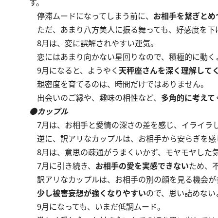
す。
停滞ムードになってしまう前に、
お相手を繋ぎとめ
ただ、あまり八方美人に振る舞っても、好感度を下
8月は、変に誤解されやすい運気。
恋にはあまり向かない星回りなので、積極的に動く
9月になると、ようやく
天秤座さんを深く理解して
親密度を育てるのは、時間だけではありません。
出会いのご縁や、趣味の相性など、
多角的に考えて
●カップル
7月は、お相手と愛情の深さの差を感じ、イライラ
逆に、訳アリなカップルは、お相手から安らぎを感
8月は、意思の疎通がうまくいかず、モヤモヤした
7月に引き続き、
お相手の愛を実感できない
ため、
訳アリなカップルは、お相手の別の顔を見る機会が
少し被害妄想が強くなりやすい
ので、思い詰めない
9月になっても、いまだ低調ムード。