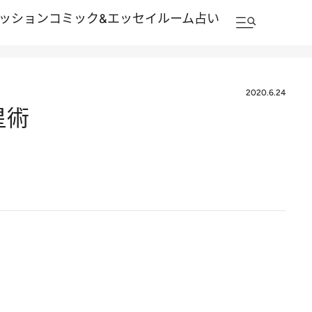
ッション
コミック&エッセイルーム
占い
2020.6.24
星術