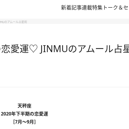
新着記事
連載
特集
トーク＆セ
NMUのアムール占星術
恋愛運♡ JINMUのアムール占
天秤座
2020年下半期の恋愛運
［7月～9月］