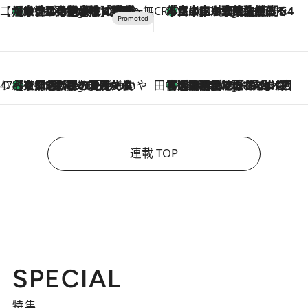
【CREA×星野リゾート】唯一無二。癒しと発見が待つ場所へ
【トンボの足水浴】ヒノキの香りに包まれて涼感マックス！約13℃の湧水かけ流しを避暑地「星野温泉 トンボの湯」で体験
2 Hours Ago
CREA'S CHOICE
「立川にも歌舞伎があるんだよ」 片岡仁左衛門・市川中車ら豪華座組みで4年目の立川立飛歌舞伎へ
4 Hours Ago
47都道府県の手みやげ ひんやりスイーツで夏を満喫
【京都府】この夏絶対食べたい 冷やしておいしいおやつ3選 ひと口目から心を掴む新緑のテリーヌ
4 Hours Ago
田中稲の勝手に再ブーム
「湘南乃風に憧れて」観客大盛上がりの“タオル回し”に、ラッパー顔負けの高速歌唱まで…さだまさし（74）のアグレッシブすぎる現在地
9 Hours Ago
連載 TOP
SPECIAL
特集