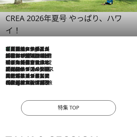
CREA 2026年夏号 やっぱり、ハワ
イ！
【厳選旅コスメ】「多機能アイテムがメイン！」旅好き美容エディターが選んだ夏旅ベストコスメを発表【Mサイズジップ】
4 Hours Ago
2026.8.6
「荷物が増えるほど旅ストレスは増す」美容ジャーナリストがたどり着いた最終結論。“化粧品を劇的に減らす”感動の凝縮美容とは
2026.8.6
「旅先には金髪ウィッグを持参」日本と同じメイクでは損してる!? 美容ジャーナリストが提案する“掟破りの旅美容”とは
2026.8.6
【厳選旅コスメ】「身軽さ＆UV対策重視！」ヘアアーティストshucoが選んだ夏旅ベストコスメを発表【Mサイズジップ】
2026.8.5
【厳選旅コスメ】国内をあちこち移動する河井菜摘が選んだ夏旅ベストコスメ発表！「リラックスアイテムはマスト」【Mサイズジップ】
2026.8.4
【厳選旅コスメ】「紫外線＆乾燥対策しながらメイク感も！」ヘア＆メイクGeorgeが選んだ夏旅ベストコスメを発表！【Mサイズジップ】
特集 TOP