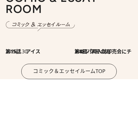
ROOM
2026.7.30
第15話 アイス
2026.7.30
第8回「同人誌即売会にチャレンジ その2」
コミック＆エッセイルームTOP