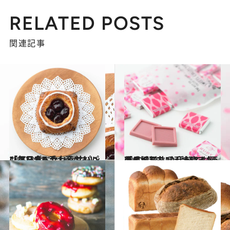
RELATED POSTS
関連記事
2020.3.18
「アンデルセン」甘いパンベスト5 手土産にもいい毎日食べたい幸せパン
グルメ
2020.2.15
「成城石井」手土産人気商品ベスト10 手軽でお洒落と評判を呼んでいるもの
グルメ