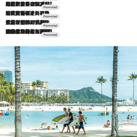
2026.7.31
【ホテル帰省】という選択肢をOMOが提案。家族とほどよい距離を保つには「昼は実家、夜は気兼ねなくホテルで！」
2026.7.24
【夏限定ディナーコース】旬を迎える稚鮎や花ズッキーニなどをイタリア・トスカーナの郷土料理の手法で満喫！
2026.7.17
「土佐和ハーブかき氷」がOMO7高知に登場！生姜、山椒、大葉など目にも舌にも涼を呼ぶ郷土の味
2026.7.10
NEW OPEN！【界 草津】名湯の地に誕生。趣の異なる2種の温泉と上州ならではの会席・蕎麦割烹など美食を味わう究極の癒やし旅