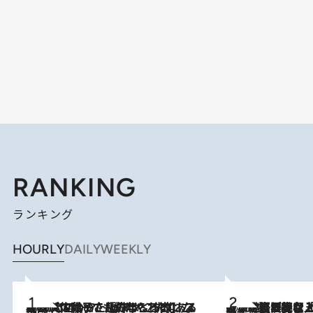
RANKING
ランキング
HOURLY
DAILY
WEEKLY
2026.8.5
【阿川佐和子さんの年とる力】なぜ70代で始めた趣味は“こんなに楽しい”のか？ ピアノ、俳句…スランプに陥っても続けられる“ある秘訣”とは
2026.8.5
【なぜ吉沢亮は「気配を消せる」のか？】興行収入208億の『国宝』を経て挑むミュージカル『ディア・エヴァン・ハンセン』。トップ俳優が舞台上でさらけ出した“孤独”とは