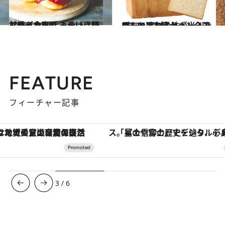
2019.11.25
甘系＆食事系 よそいき顔で激うま！ 手みやげに嬉しいパン9選
グルメ
2018.10.29
プレーンな極上パン全国BEST5 素材の味が光る逸品をお取り寄せ！
グルメ
FEATURE
フィーチャー記事
「星のや富士」でデジタルデトックス。冨士信仰の歴史を辿り、心身を調える。
ヴァシュロン・コンスタンタン
3
/
6