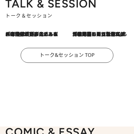
TALK & SESSION
トーク＆セッション
2026.8.3
「今後値上げがあるとすれば…」「リスクがあるのは今年の冬」エネルギー専門家が語る、ホルムズ海峡封鎖が家庭にもたらす“ある心配”
2026.8.3
「住宅建てられない…」「サーチャージ料の高値が続いている」ホルムズ海峡封鎖による影響はいつまで続く？《エネルギー専門家に聞く“どうなる日本の暮らし”》
トーク&セッション TOP
COMIC & ESSAY