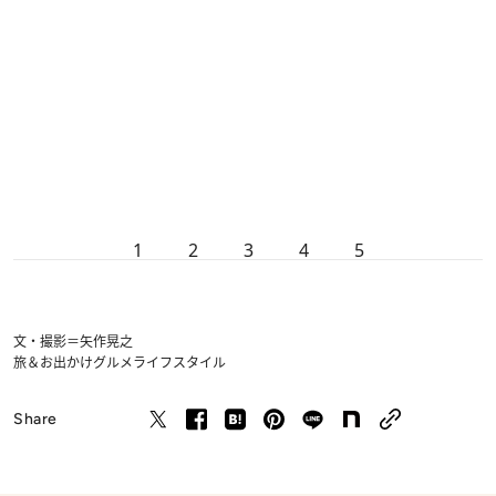
1
2
3
4
5
文・撮影＝矢作晃之
旅＆お出かけ
グルメ
ライフスタイル
Share