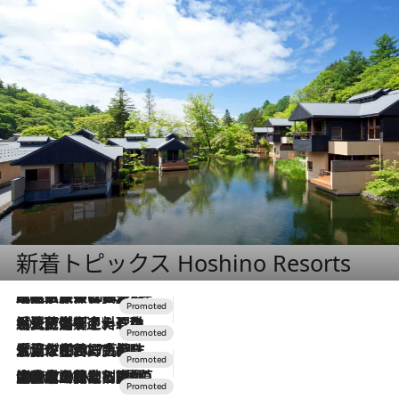
新着トピックス Hoshino Resorts
2026.7.31
【ホテル帰省】という選択肢をOMOが提案。家族とほどよい距離を保つには「昼は実家、夜は気兼ねなくホテルで！」
2026.7.24
【夏限定ディナーコース】旬を迎える稚鮎や花ズッキーニなどをイタリア・トスカーナの郷土料理の手法で満喫！
2026.7.17
「土佐和ハーブかき氷」がOMO7高知に登場！生姜、山椒、大葉など目にも舌にも涼を呼ぶ郷土の味
2026.7.10
NEW OPEN！【界 草津】名湯の地に誕生。趣の異なる2種の温泉と上州ならではの会席・蕎麦割烹など美食を味わう究極の癒やし旅