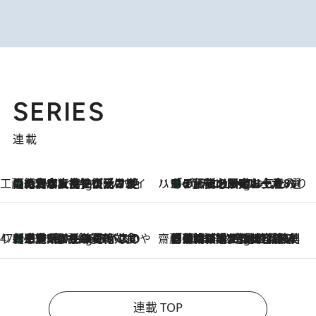
SERIES
連載
工藤まやのおもてなしハワイ
【ハワイ土産】ローカルの絶大な支持で復活！ 絶品の幻クッキー《元ファンの日本人女性が受け継いだ名店》
10 Hours Ago
ハワイ賢者 リサのお気に入りリスト
あの伝説の限定トートも！ リニューアルした「ディーン＆デルーカ ハワイ」で必須のお土産8選
10 Hours Ago
47都道府県の手みやげ ひんやりスイーツで夏を満喫
【三重県】この夏絶対食べたい 冷やしておいしいおやつ3選 お餅×アイスの新感覚スイーツ
10 Hours Ago
齋藤 薫 美容脳ルネサンス
「荷物が増えるほど旅ストレスは増す」美容ジャーナリストがたどり着いた最終結論。“化粧品を劇的に減らす”感動の凝縮美容とは
10 Hours Ago
連載 TOP