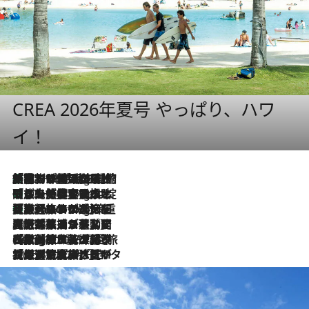
CREA 2026年夏号 やっぱり、ハワ
イ！
「荷物が増えるほど旅ストレスは増す」美容ジャーナリストがたどり着いた最終結論。“化粧品を劇的に減らす”感動の凝縮美容とは
10 Hours Ago
「旅先には金髪ウィッグを持参」日本と同じメイクでは損してる!? 美容ジャーナリストが提案する“掟破りの旅美容”とは
10 Hours Ago
【厳選旅コスメ】「身軽さ＆UV対策重視！」ヘアアーティストshucoが選んだ夏旅ベストコスメを発表【Mサイズジップ】
10 Hours Ago
2026.8.5
【厳選旅コスメ】国内をあちこち移動する河井菜摘が選んだ夏旅ベストコスメ発表！「リラックスアイテムはマスト」【Mサイズジップ】
2026.8.4
【厳選旅コスメ】「紫外線＆乾燥対策しながらメイク感も！」ヘア＆メイクGeorgeが選んだ夏旅ベストコスメを発表！【Mサイズジップ】
2026.8.3
【厳選旅コスメ】「保湿もタイパ重視！」“サウナ好き”タレント清水みさとが愛用する夏旅ベストコスメを発表！【Mサイズジップ】