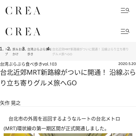
トッ
旅＆お出
台湾ぶらぶら食べ
台北近郊MRT新路線がついに開通！ 沿線ぶらり立ち寄り
プ
かけ
歩き
グルメ旅へGO
台湾ぶらぶら食べ歩き
vol.103
2020.5.20
台北近郊MRT新路線がついに開通！ 沿線ぶら
り立ち寄りグルメ旅へGO
矢作 晃之
台北市の外周を巡回するようなルートの台北メトロ
(MRT)環状線の第一期区間が正式開通しました。