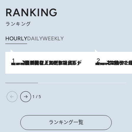
RANKING
ランキング
HOURLY
DAILY
WEEKLY
2026.8.5
【なぜ吉沢亮は「気配を消せる」のか？】興行収入208億の『国宝』を経て挑むミュージカル『ディア・エヴァン・ハンセン』。トップ俳優が舞台上でさらけ出した“孤独”とは
2026.8.5
【阿川佐和子さんの年とる力】なぜ70代で始めた趣味は“こんなに楽しい”のか？ ピアノ、俳句…スランプに陥っても続けられる“ある秘訣”とは
1 / 5
ランキング一覧