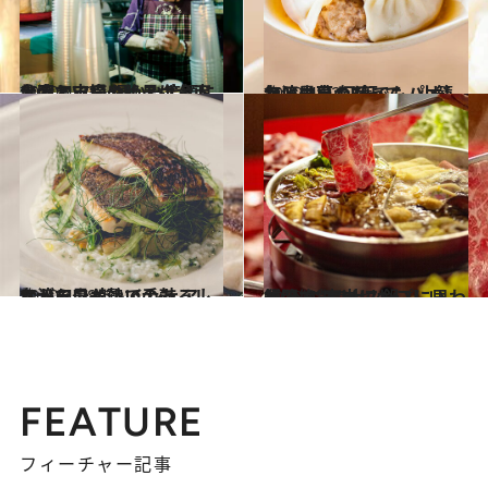
2020.4.23
台湾で穴場の絶景は台南公園と市場 温かい笑顔に出会える癒やしスポット
旅＆お出かけ
2020.4.22
台湾はいつだって、小籠包と小菜 何度でもパオしたい最高の3軒
旅＆お出かけ
2020.4.28
台湾で最も勢いのあるレストラン 楽しくシェアしながらワインで舌鼓
旅＆お出かけ
2020.4.27
台湾で“本当においしい鍋”へご案内 スープに思わず悶絶！ 2大火鍋
旅＆お出かけ
FEATURE
フィーチャー記事