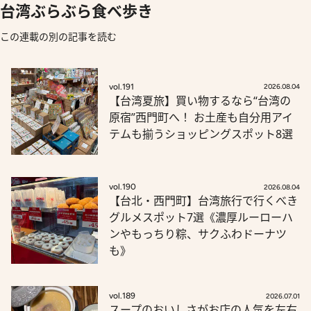
台湾ぶらぶら食べ歩き
この連載の別の記事を読む
vol.191
2026.08.04
【台湾夏旅】買い物するなら“台湾の
原宿”西門町へ！ お土産も自分用アイ
テムも揃うショッピングスポット8選
vol.190
2026.08.04
【台北・西門町】台湾旅行で行くべき
グルメスポット7選《濃厚ルーローハ
ンやもっちり粽、サクふわドーナツ
も》
vol.189
2026.07.01
スープのおいしさがお店の人気を左右