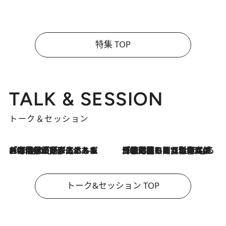
特集 TOP
TALK & SESSION
トーク＆セッション
2026.8.3
「今後値上げがあるとすれば…」「リスクがあるのは今年の冬」エネルギー専門家が語る、ホルムズ海峡封鎖が家庭にもたらす“ある心配”
2026.8.3
「住宅建てられない…」「サーチャージ料の高値が続いている」ホルムズ海峡封鎖による影響はいつまで続く？《エネルギー専門家に聞く“どうなる日本の暮らし”》
トーク&セッション TOP