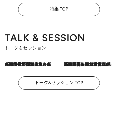
特集 TOP
TALK & SESSION
トーク＆セッション
2026.8.3
「今後値上げがあるとすれば…」「リスクがあるのは今年の冬」エネルギー専門家が語る、ホルムズ海峡封鎖が家庭にもたらす“ある心配”
2026.8.3
「住宅建てられない…」「サーチャージ料の高値が続いている」ホルムズ海峡封鎖による影響はいつまで続く？《エネルギー専門家に聞く“どうなる日本の暮らし”》
トーク&セッション TOP