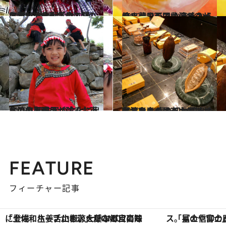
2020.2.19
台湾・迪化街「食＆買」スポット6選 懐かしいのに新しい大人気のエリア！
旅＆お出かけ
2020.2.22
フルーツ天国台湾でスイーツハント♡ かき氷から焼き菓子まで絶品ザクザク
旅＆お出かけ
2018.12.22
台湾の原風景が残る台東への旅 原住民の文化に出会い心を洗う
旅＆お出かけ
2020.1.19
台湾土産の最有力候補が現れた！ 売り切れ続出の台湾産カカオチョコ
旅＆お出かけ
FEATURE
フィーチャー記事
「星のや富士」でデジタルデトックス。冨士信仰の歴史を辿り、心身を調える。
【銀座で出合う最旬美容】美髪ケアや上質な眠