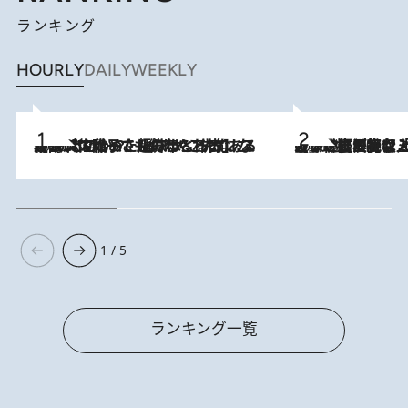
ランキング
HOURLY
DAILY
WEEKLY
2026.8.5
【阿川佐和子さんの年とる力】なぜ70代で始めた趣味は“こんなに楽しい”のか？ ピアノ、俳句…スランプに陥っても続けられる“ある秘訣”とは
2026.8.5
【なぜ吉沢亮は「気配を消せる」のか？】興行収入208億の『国宝』を経て挑むミュージカル『ディア・エヴァン・ハンセン』。トップ俳優が舞台上でさらけ出した“孤独”とは
1 / 5
ランキング一覧