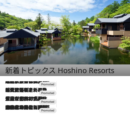
新着トピックス Hoshino Resorts
2026.7.31
【ホテル帰省】という選択肢をOMOが提案。家族とほどよい距離を保つには「昼は実家、夜は気兼ねなくホテルで！」
2026.7.24
【夏限定ディナーコース】旬を迎える稚鮎や花ズッキーニなどをイタリア・トスカーナの郷土料理の手法で満喫！
2026.7.17
「土佐和ハーブかき氷」がOMO7高知に登場！生姜、山椒、大葉など目にも舌にも涼を呼ぶ郷土の味
2026.7.10
NEW OPEN！【界 草津】名湯の地に誕生。趣の異なる2種の温泉と上州ならではの会席・蕎麦割烹など美食を味わう究極の癒やし旅