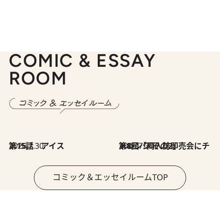
COMIC & ESSAY
ROOM
2026.7.30
第15話 アイス
2026.7.30
第8回「同人誌即売会にチャレンジ その2」
コミック＆エッセイルームTOP