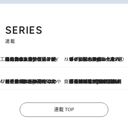
SERIES
連載
工藤まやのおもてなしハワイ
【ハワイ土産】ローカルの絶大な支持で復活！ 絶品の幻クッキー《元ファンの日本人女性が受け継いだ名店》
7 Hours Ago
ハワイ賢者 リサのお気に入りリスト
あの伝説の限定トートも！ リニューアルした「ディーン＆デルーカ ハワイ」で必須のお土産8選
7 Hours Ago
47都道府県の手みやげ ひんやりスイーツで夏を満喫
【三重県】この夏絶対食べたい 冷やしておいしいおやつ3選 お餅×アイスの新感覚スイーツ
7 Hours Ago
齋藤 薫 美容脳ルネサンス
「荷物が増えるほど旅ストレスは増す」美容ジャーナリストがたどり着いた最終結論。“化粧品を劇的に減らす”感動の凝縮美容とは
7 Hours Ago
連載 TOP