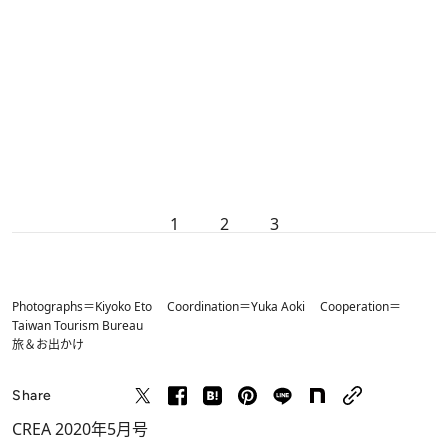
1
2
3
Photographs＝Kiyoko Eto Coordination＝Yuka Aoki Cooperation＝
Taiwan Tourism Bureau
旅＆お出かけ
Share
CREA 2020年5月号