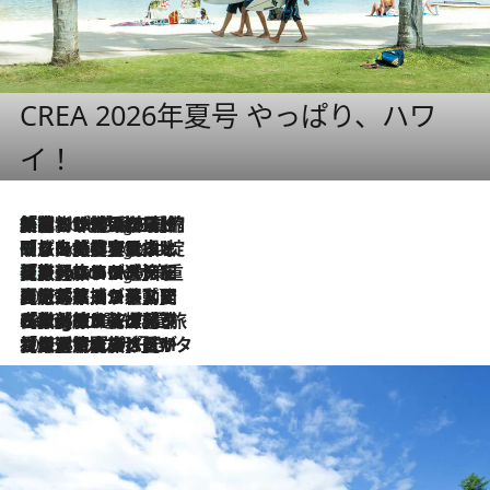
CREA 2026年夏号 やっぱり、ハワ
イ！
「荷物が増えるほど旅ストレスは増す」美容ジャーナリストがたどり着いた最終結論。“化粧品を劇的に減らす”感動の凝縮美容とは
7 Hours Ago
「旅先には金髪ウィッグを持参」日本と同じメイクでは損してる!? 美容ジャーナリストが提案する“掟破りの旅美容”とは
7 Hours Ago
【厳選旅コスメ】「身軽さ＆UV対策重視！」ヘアアーティストshucoが選んだ夏旅ベストコスメを発表【Mサイズジップ】
7 Hours Ago
2026.8.5
【厳選旅コスメ】国内をあちこち移動する河井菜摘が選んだ夏旅ベストコスメ発表！「リラックスアイテムはマスト」【Mサイズジップ】
2026.8.4
【厳選旅コスメ】「紫外線＆乾燥対策しながらメイク感も！」ヘア＆メイクGeorgeが選んだ夏旅ベストコスメを発表！【Mサイズジップ】
2026.8.3
【厳選旅コスメ】「保湿もタイパ重視！」“サウナ好き”タレント清水みさとが愛用する夏旅ベストコスメを発表！【Mサイズジップ】