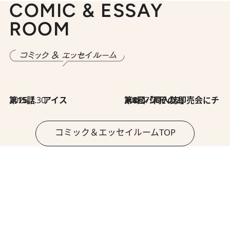
COMIC & ESSAY
ROOM
2026.7.30
第15話 アイス
2026.7.30
第8回「同人誌即売会にチャレンジ その2」
コミック＆エッセイルームTOP