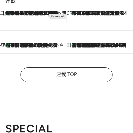
連載
【CREA×星野リゾート】唯一無二。癒しと発見が待つ場所へ
【トンボの足水浴】ヒノキの香りに包まれて涼感マックス！約13℃の湧水かけ流しを避暑地「星野温泉 トンボの湯」で体験
2026.8.7
CREA'S CHOICE
「立川にも歌舞伎があるんだよ」 片岡仁左衛門・市川中車ら豪華座組みで4年目の立川立飛歌舞伎へ
2026.8.7
47都道府県の手みやげ ひんやりスイーツで夏を満喫
【京都府】この夏絶対食べたい 冷やしておいしいおやつ3選 ひと口目から心を掴む新緑のテリーヌ
2026.8.7
田中稲の勝手に再ブーム
「湘南乃風に憧れて」観客大盛上がりの“タオル回し”に、ラッパー顔負けの高速歌唱まで…さだまさし（74）のアグレッシブすぎる現在地
2026.8.7
連載 TOP
SPECIAL