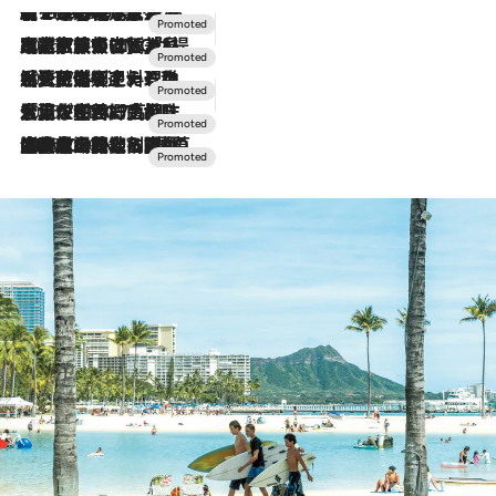
【トンボの足水浴】ヒノキの香りに包まれて涼感マックス！約13℃の湧水かけ流しを避暑地「星野温泉 トンボの湯」で体験
2026.8.7
2026.7.31
【ホテル帰省】という選択肢をOMOが提案。家族とほどよい距離を保つには「昼は実家、夜は気兼ねなくホテルで！」
2026.7.24
【夏限定ディナーコース】旬を迎える稚鮎や花ズッキーニなどをイタリア・トスカーナの郷土料理の手法で満喫！
2026.7.17
「土佐和ハーブかき氷」がOMO7高知に登場！生姜、山椒、大葉など目にも舌にも涼を呼ぶ郷土の味
2026.7.10
NEW OPEN！【界 草津】名湯の地に誕生。趣の異なる2種の温泉と上州ならではの会席・蕎麦割烹など美食を味わう究極の癒やし旅