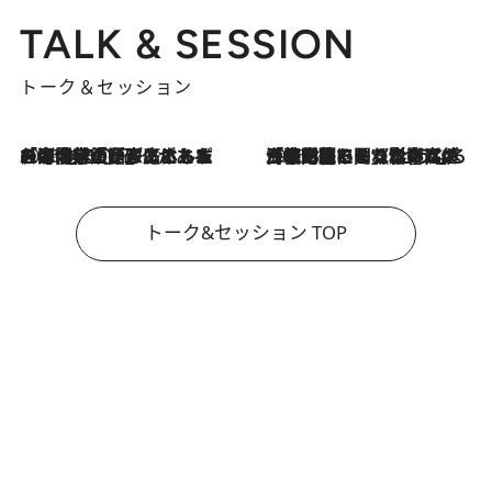
TALK & SESSION
トーク＆セッション
2026.8.3
「今後値上げがあるとすれば…」「リスクがあるのは今年の冬」エネルギー専門家が語る、ホルムズ海峡封鎖が家庭にもたらす“ある心配”
2026.8.3
「住宅建てられない…」「サーチャージ料の高値が続いている」ホルムズ海峡封鎖による影響はいつまで続く？《エネルギー専門家に聞く“どうなる日本の暮らし”》
トーク&セッション TOP