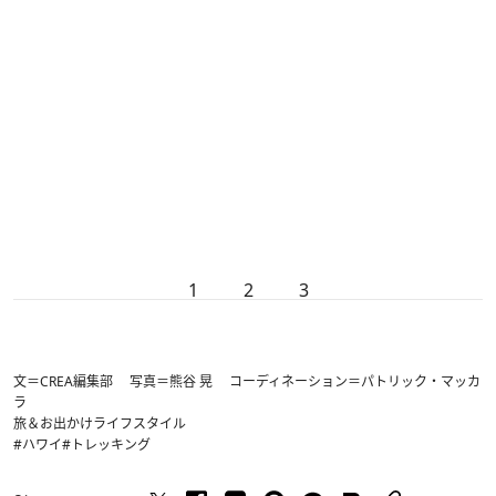
1
2
3
文＝CREA編集部 写真＝熊谷 晃 コーディネーション＝パトリック・マッカ
ラ
旅＆お出かけ
ライフスタイル
#ハワイ
#トレッキング