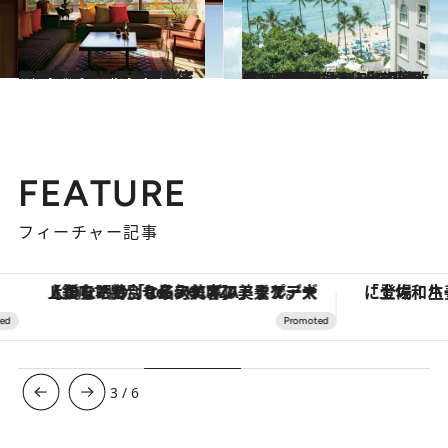
2026.6.9
【日本で育った名建築家の最高傑作】正面にダイヤモンドヘッドを眺める贅沢…ハワイの高台に佇む絶景住宅へ
旅＆お出かけ
2026.6.5
【モアナサーフライダー ウェスティン リゾート＆スパ ワイキキビーチ】開業125年を迎え、大規模改修を終えたばかりの“変わらぬ”風景
旅＆お出かけ
FEATURE
フィーチャー記事
【銀座で出合う最旬美容】美髪ケアや上質な眠り…セルフケアのアップデートから、特別な名入れギフトまで。大人のための「ReFa GINZA」クルーズ
3
/
6