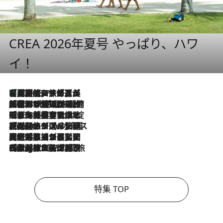
CREA 2026年夏号 やっぱり、ハワ
イ！
【厳選旅コスメ】「多機能アイテムがメイン！」旅好き美容エディターが選んだ夏旅ベストコスメを発表【Mサイズジップ】
2026.8.7
2026.8.6
「荷物が増えるほど旅ストレスは増す」美容ジャーナリストがたどり着いた最終結論。“化粧品を劇的に減らす”感動の凝縮美容とは
2026.8.6
「旅先には金髪ウィッグを持参」日本と同じメイクでは損してる!? 美容ジャーナリストが提案する“掟破りの旅美容”とは
2026.8.6
【厳選旅コスメ】「身軽さ＆UV対策重視！」ヘアアーティストshucoが選んだ夏旅ベストコスメを発表【Mサイズジップ】
2026.8.5
【厳選旅コスメ】国内をあちこち移動する河井菜摘が選んだ夏旅ベストコスメ発表！「リラックスアイテムはマスト」【Mサイズジップ】
2026.8.4
【厳選旅コスメ】「紫外線＆乾燥対策しながらメイク感も！」ヘア＆メイクGeorgeが選んだ夏旅ベストコスメを発表！【Mサイズジップ】
特集 TOP