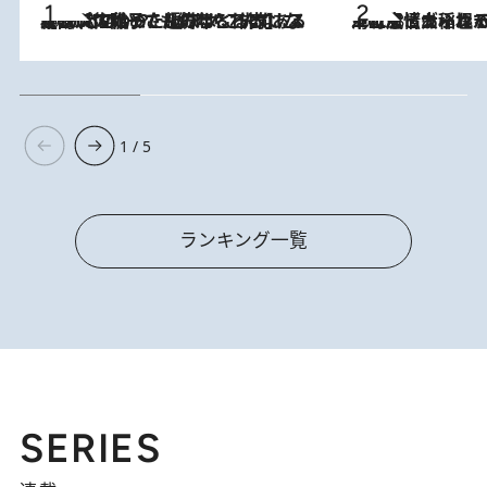
2026.8.5
【阿川佐和子さんの年とる力】なぜ70代で始めた趣味は“こんなに楽しい”のか？ ピアノ、俳句…スランプに陥っても続けられる“ある秘訣”とは
2026.8.5
下町風情あふれる台北屈指の人気エリア・大稲埕でセンスのいい台湾土産《ヴィン
1 / 5
ランキング一覧
SERIES