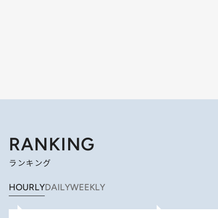
RANKING
ランキング
HOURLY
DAILY
WEEKLY