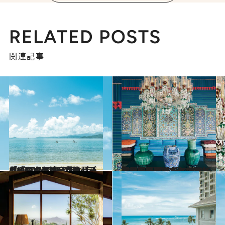
RELATED POSTS
関連記事
2026.6.5
【ハワイを再発見】「『ジュラシック・パーク』のロケ地」だけじゃない！クアロア ランチの“知る人ぞ知る”絶景プライベートビーチへ
旅＆お出かけ
2026.6.8
繊細で色鮮やかな“美”が圧巻！ 新婚旅行でイスラム芸術に魅せられて…女性大富豪がハワイに築いた桃源郷≪知られざるハワイの絶景≫
旅＆お出かけ