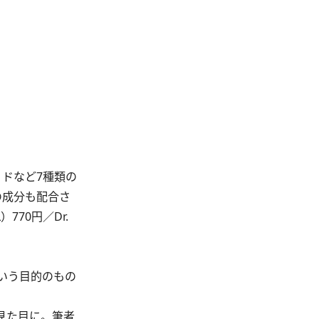
ドなど7種類の
の成分も配合さ
70円／Dr.
いう目的のもの
見た目に。筆者