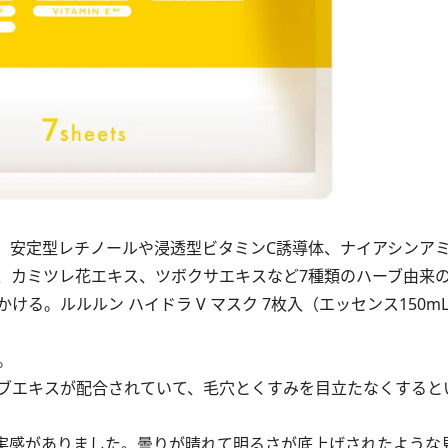
。安定型レチノールや浸透型ビタミンC誘導体、ナイアシンアミ
、カミツレ花エキス、ツボクサエキスなど7種類のハーブ由来
。ルルルン ハイドラ V マスク 7枚入（エッセンス150mL）7
。
ブエキスが配合されていて、毛穴とくすみを目立たなくすると
実感がありました。曇りが晴れて明るさが底上げされたような