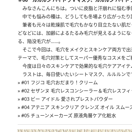
＃06 ルルルン ハイドラ V マスク、ルルルン ハイドラ
みなさんこんにちは。ついに皮脂と汗崩れに悩む季
中でも悩みの種は、どうしても冬場より広がったり
筆者も元々は乾燥肌で毛穴もかなり目立たない肌だ
どなどには、加齢によるたるみ毛穴が見えるようにな
る、陥没毛穴が……。
そこで今回は、毛穴をメイクとスキンケア両方で出
テーマで、毛穴対策としてスーパー優秀なコスメをご
今度は日々のスキンケアで効果的な毛穴ケアアイテ
ラストは、毎日使いたいシートマスク、ルルルンで
»
#01 フジコ 毛穴おだまり！クリーム
»
#02 セザンヌ 毛穴レスコンシーラー＆毛穴レスフ
»
#03 ビー アイドル 愛されプレストパウダー
»
#04 アテニア スキンクリア クレンズ オイル スム
»
#05 チューンメーカーズ 原液角層ケア化粧水