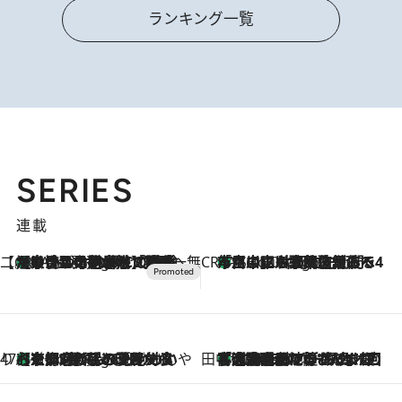
ランキング一覧
SERIES
連載
【CREA×星野リゾート】唯一無二。癒しと発見が待つ場所へ
【トンボの足水浴】ヒノキの香りに包まれて涼感マックス！約13℃の湧水かけ流しを避暑地「星野温泉 トンボの湯」で体験
7 Hours Ago
CREA'S CHOICE
「立川にも歌舞伎があるんだよ」 片岡仁左衛門・市川中車ら豪華座組みで4年目の立川立飛歌舞伎へ
9 Hours Ago
47都道府県の手みやげ ひんやりスイーツで夏を満喫
【京都府】この夏絶対食べたい 冷やしておいしいおやつ3選 ひと口目から心を掴む新緑のテリーヌ
9 Hours Ago
田中稲の勝手に再ブーム
「湘南乃風に憧れて」観客大盛上がりの“タオル回し”に、ラッパー顔負けの高速歌唱まで…さだまさし（74）のアグレッシブすぎる現在地
2026.8.7