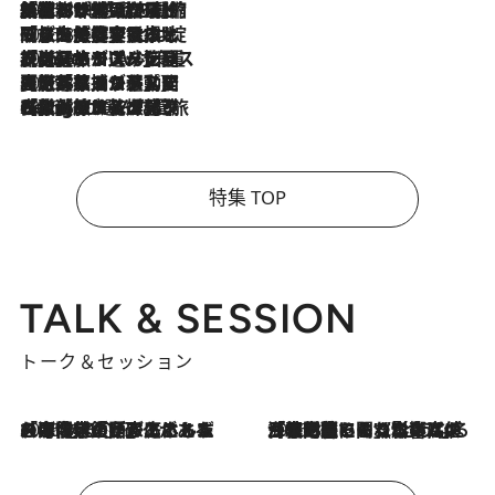
2026.8.6
「荷物が増えるほど旅ストレスは増す」美容ジャーナリストがたどり着いた最終結論。“化粧品を劇的に減らす”感動の凝縮美容とは
2026.8.6
「旅先には金髪ウィッグを持参」日本と同じメイクでは損してる!? 美容ジャーナリストが提案する“掟破りの旅美容”とは
2026.8.6
【厳選旅コスメ】「身軽さ＆UV対策重視！」ヘアアーティストshucoが選んだ夏旅ベストコスメを発表【Mサイズジップ】
2026.8.5
【厳選旅コスメ】国内をあちこち移動する河井菜摘が選んだ夏旅ベストコスメ発表！「リラックスアイテムはマスト」【Mサイズジップ】
2026.8.4
【厳選旅コスメ】「紫外線＆乾燥対策しながらメイク感も！」ヘア＆メイクGeorgeが選んだ夏旅ベストコスメを発表！【Mサイズジップ】
特集 TOP
TALK & SESSION
トーク＆セッション
2026.8.3
「今後値上げがあるとすれば…」「リスクがあるのは今年の冬」エネルギー専門家が語る、ホルムズ海峡封鎖が家庭にもたらす“ある心配”
2026.8.3
「住宅建てられない…」「サーチャージ料の高値が続いている」ホルムズ海峡封鎖による影響はいつまで続く？《エネルギー専門家に聞く“どうなる日本の暮らし”》