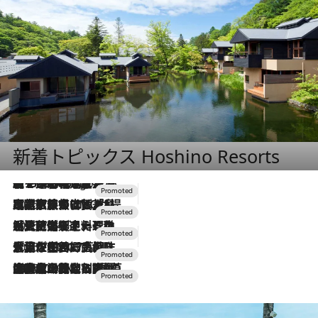
新着トピックス Hoshino Resorts
【トンボの足水浴】ヒノキの香りに包まれて涼感マックス！約13℃の湧水かけ流しを避暑地「星野温泉 トンボの湯」で体験
7 Hours Ago
2026.7.31
【ホテル帰省】という選択肢をOMOが提案。家族とほどよい距離を保つには「昼は実家、夜は気兼ねなくホテルで！」
2026.7.24
【夏限定ディナーコース】旬を迎える稚鮎や花ズッキーニなどをイタリア・トスカーナの郷土料理の手法で満喫！
2026.7.17
「土佐和ハーブかき氷」がOMO7高知に登場！生姜、山椒、大葉など目にも舌にも涼を呼ぶ郷土の味
2026.7.10
NEW OPEN！【界 草津】名湯の地に誕生。趣の異なる2種の温泉と上州ならではの会席・蕎麦割烹など美食を味わう究極の癒やし旅