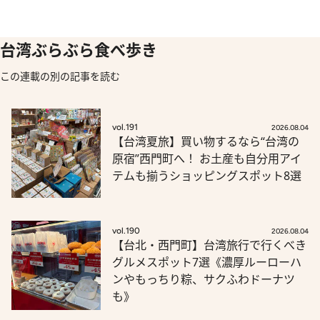
台湾ぶらぶら食べ歩き
この連載の別の記事を読む
vol.191
2026.08.04
【台湾夏旅】買い物するなら“台湾の
原宿”西門町へ！ お土産も自分用アイ
テムも揃うショッピングスポット8選
vol.190
2026.08.04
【台北・西門町】台湾旅行で行くべき
グルメスポット7選《濃厚ルーローハ
ンやもっちり粽、サクふわドーナツ
も》