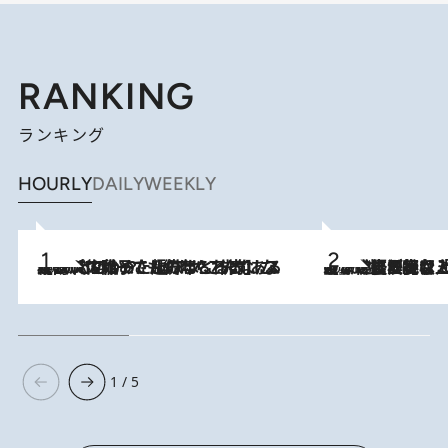
RANKING
ランキング
HOURLY
DAILY
WEEKLY
2026.8.5
【阿川佐和子さんの年とる力】なぜ70代で始めた趣味は“こんなに楽しい”のか？ ピアノ、俳句…スランプに陥っても続けられる“ある秘訣”とは
2026.8.5
【なぜ吉沢亮は「気配を消せる」のか？】興行収入208億の『国宝』を経て挑むミュージカル『ディア・エヴァン・ハンセン』。トップ俳優が舞台上でさらけ出した“孤独”とは
1 / 5