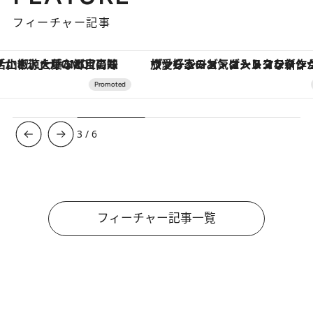
フィーチャー記事
ヴァシュロン・コンスタンタン「オーヴァーシーズ・オートマティック」。旅愛好家のお気に入りコレクションから、ジェンダーレスな新作が登場
【夏限定ディナーコース】旬を迎
3
/
6
フィーチャー記事一覧