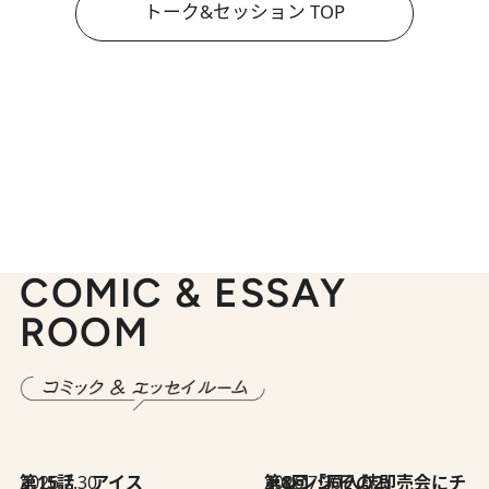
トーク&セッション TOP
COMIC & ESSAY
ROOM
2026.7.30
第15話 アイス
2026.7.30
第8回「同人誌即売会にチャレンジ その2」