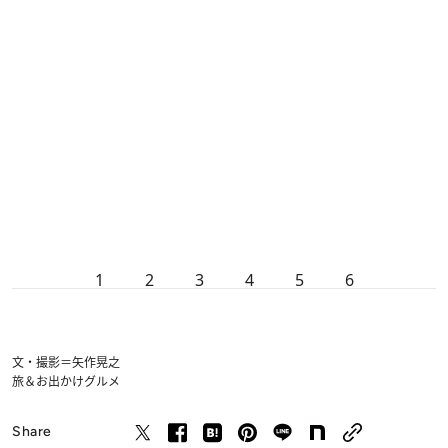
1
2
3
4
5
6
文・撮影＝矢作晃之
旅＆お出かけ
グルメ
Share