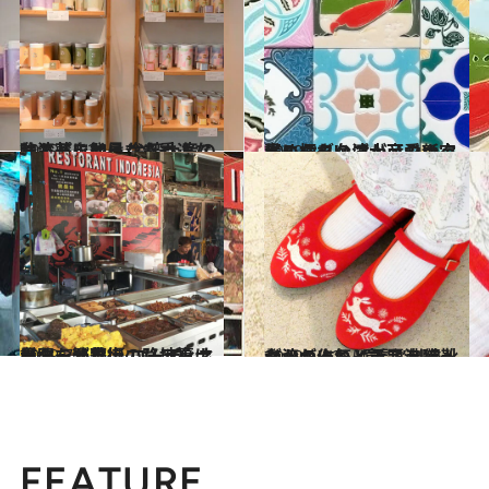
2019.10.22
味もパッケージも秀逸な台湾茶を発見 台湾土産のリストに加えなきゃ！
旅＆お出かけ
2019.8.7
褒められ台湾土産の新定番になる!? マジョリカタイル柄グッズが可愛い
旅＆お出かけ
2019.7.4
台北・繁華街の路地裏に異国を発見！ コーディネーターが穴場エリアをナビ
旅＆お出かけ
2019.5.22
台湾の人気イラストレーターが作る “童話”刺繍靴がかわいいと話題沸騰！
旅＆お出かけ
FEATURE