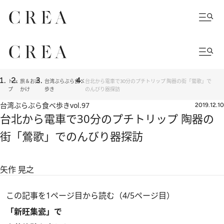
トッ
旅＆お出
台湾ぶらぶら食べ
台北から電車で30分のプチトリップ 陶器の街「鶯歌」で
プ
かけ
歩き
のんびり器探訪
台湾ぶらぶら食べ歩き
vol.97
2019.12.10
台北から電車で30分のプチトリップ 陶器の
街「鶯歌」でのんびり器探訪
矢作 晃之
この記事を1ページ目から読む（4/5ページ目）
「新旺集瓷」で