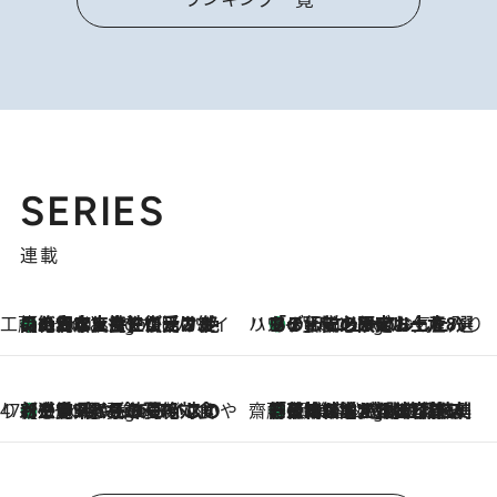
SERIES
連載
工藤まやのおもてなしハワイ
【ハワイ土産】ローカルの絶大な支持で復活！ 絶品の幻クッキー《元ファンの日本人女性が受け継いだ名店》
3 Hours Ago
ハワイ賢者 リサのお気に入りリスト
あの伝説の限定トートも！ リニューアルした「ディーン＆デルーカ ハワイ」で必須のお土産8選
3 Hours Ago
47都道府県の手みやげ ひんやりスイーツで夏を満喫
【三重県】この夏絶対食べたい 冷やしておいしいおやつ3選 お餅×アイスの新感覚スイーツ
3 Hours Ago
齋藤 薫 美容脳ルネサンス
「荷物が増えるほど旅ストレスは増す」美容ジャーナリストがたどり着いた最終結論。“化粧品を劇的に減らす”感動の凝縮美容とは
3 Hours Ago