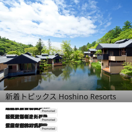
新着トピックス Hoshino Resorts
2026.7.31
【ホテル帰省】という選択肢をOMOが提案。家族とほどよい距離を保つには「昼は実家、夜は気兼ねなくホテルで！」
2026.7.24
【夏限定ディナーコース】旬を迎える稚鮎や花ズッキーニなどをイタリア・トスカーナの郷土料理の手法で満喫！
2026.7.17
「土佐和ハーブかき氷」がOMO7高知に登場！生姜、山椒、大葉など目にも舌にも涼を呼ぶ郷土の味