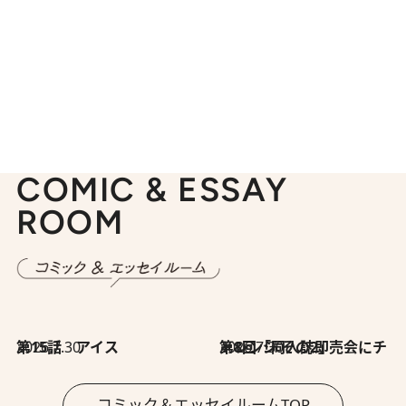
COMIC & ESSAY
ROOM
2026.7.30
第15話 アイス
2026.7.30
第8回「同人誌即売会にチャレンジ その2」
コミック＆エッセイルームTOP