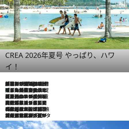
CREA 2026年夏号 やっぱり、ハワ
イ！
「荷物が増えるほど旅ストレスは増す」美容ジャーナリストがたどり着いた最終結論。“化粧品を劇的に減らす”感動の凝縮美容とは
3 Hours Ago
「旅先には金髪ウィッグを持参」日本と同じメイクでは損してる!? 美容ジャーナリストが提案する“掟破りの旅美容”とは
3 Hours Ago
【厳選旅コスメ】「身軽さ＆UV対策重視！」ヘアアーティストshucoが選んだ夏旅ベストコスメを発表【Mサイズジップ】
3 Hours Ago
2026.8.5
【厳選旅コスメ】国内をあちこち移動する河井菜摘が選んだ夏旅ベストコスメ発表！「リラックスアイテムはマスト」【Mサイズジップ】
2026.8.4
【厳選旅コスメ】「紫外線＆乾燥対策しながらメイク感も！」ヘア＆メイクGeorgeが選んだ夏旅ベストコスメを発表！【Mサイズジップ】
2026.8.3
【厳選旅コスメ】「保湿もタイパ重視！」“サウナ好き”タレント清水みさとが愛用する夏旅ベストコスメを発表！【Mサイズジップ】