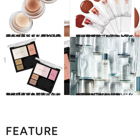
2019.7.9
夜まで落ちずに美しい目元をキープ！ レブロンのプチプラシャドウが優秀
ビューティ＆ヘルス
2019.7.1
塗った瞬間、一気に“今っぽい顔”に！ 人気急上昇のお洒落プチプラシャドウ
ビューティ＆ヘルス
2019.4.17
アイシャドウもチークも立体感演出も すべておまかせプチプラ万能パレット
ビューティ＆ヘルス
2017.3.7
齋藤薫が選ぶ化粧水BEST12「本当に頼りになる1本はこれ！」
ビューティ＆ヘルス
FEATURE