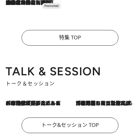
2026.7.10
NEW OPEN！【界 草津】名湯の地に誕生。趣の異なる2種の温泉と上州ならではの会席・蕎麦割烹など美食を味わう究極の癒やし旅
特集 TOP
TALK & SESSION
トーク＆セッション
2026.8.3
「今後値上げがあるとすれば…」「リスクがあるのは今年の冬」エネルギー専門家が語る、ホルムズ海峡封鎖が家庭にもたらす“ある心配”
2026.8.3
「住宅建てられない…」「サーチャージ料の高値が続いている」ホルムズ海峡封鎖による影響はいつまで続く？《エネルギー専門家に聞く“どうなる日本の暮らし”》
トーク&セッション TOP