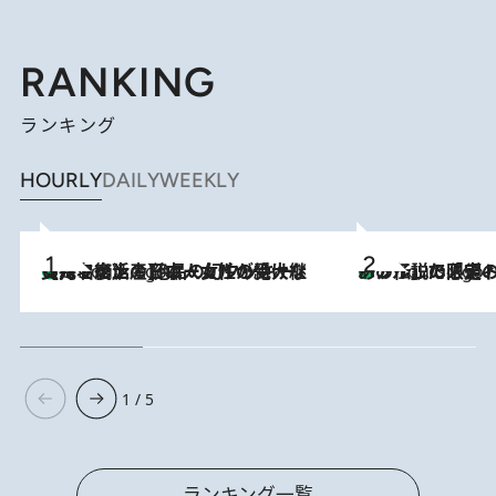
RANKING
ランキング
HOURLY
DAILY
WEEKLY
【ハワイ土産】ローカルの絶大な支持で復活！ 絶品の幻クッキー《元ファンの日本人女性が受け継いだ名店》
3 Hours Ago
あの伝説の限定トートも！ リニューアルした「ディーン＆
3 Hours Ago
1 / 5
ランキング一覧