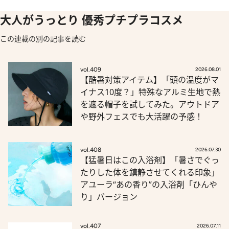
大人がうっとり 優秀プチプラコスメ
この連載の別の記事を読む
vol.409
2026.08.01
【酷暑対策アイテム】「頭の温度がマ
イナス10度？」特殊なアルミ生地で熱
を遮る帽子を試してみた。アウトドア
や野外フェスでも大活躍の予感！
vol.408
2026.07.30
【猛暑日はこの入浴剤】「暑さでぐっ
たりした体を鎮静させてくれる印象」
アユーラ“あの香り”の入浴剤「ひんや
り」バージョン
vol.407
2026.07.11