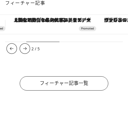
フィーチャー記事
ヴァシュロン・コンスタンタン「オーヴァーシーズ・オートマティック」。旅愛好家のお気に入りコレクションから、ジェンダーレスな新作が登場
【夏限定ディナーコース】旬を迎
3
/
5
フィーチャー記事一覧