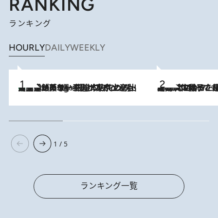
RANKING
ランキング
HOURLY
DAILY
WEEKLY
【間違いのない王道・東京土産】資生堂パーラー 銀座本店でのみ出会える銘菓5選《極上プディング・濃厚チーズケーキ・ボンボンショコラほか》
4 Hours Ago
2026.8.5
【阿川佐和子さんの年とる力】なぜ70代で始めた趣味は“こんなに楽しい”のか？ ピアノ、俳句…スランプに陥っても続けられる“ある秘訣”とは
1 / 5
ランキング一覧