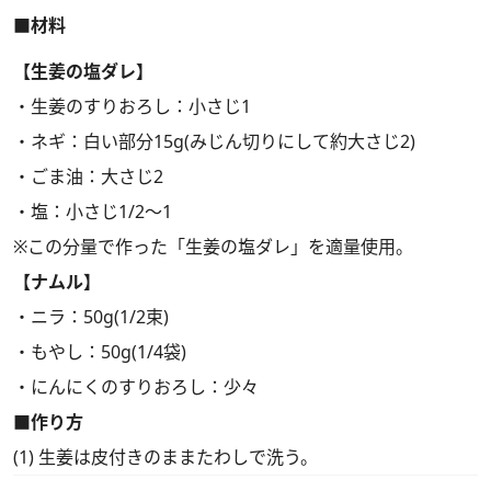
■材料
【生姜の塩ダレ】
・生姜のすりおろし：小さじ1
・ネギ：白い部分15g(みじん切りにして約大さじ2)
・ごま油：大さじ2
・塩：小さじ1/2～1
※この分量で作った「生姜の塩ダレ」を適量使用。
【ナムル】
・ニラ：50g(1/2束)
・もやし：50g(1/4袋)
・にんにくのすりおろし：少々
■作り方
(1) 生姜は皮付きのままたわしで洗う。