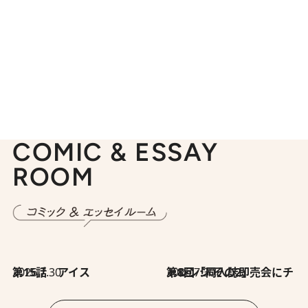
COMIC & ESSAY
ROOM
2026.7.30
第15話 アイス
2026.7.30
第8回「同人誌即売会にチャレンジ その2」