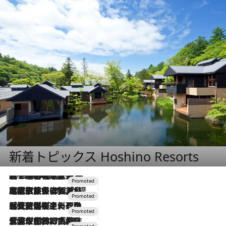
新着トピックス Hoshino Resorts
2026.8.7
【トンボの足水浴】ヒノキの香りに包まれて涼感マックス！約13℃の湧水かけ流しを避暑地「星野温泉 トンボの湯」で体験
2026.7.31
【ホテル帰省】という選択肢をOMOが提案。家族とほどよい距離を保つには「昼は実家、夜は気兼ねなくホテルで！」
2026.7.24
【夏限定ディナーコース】旬を迎える稚鮎や花ズッキーニなどをイタリア・トスカーナの郷土料理の手法で満喫！
2026.7.17
「土佐和ハーブかき氷」がOMO7高知に登場！生姜、山椒、大葉など目にも舌にも涼を呼ぶ郷土の味