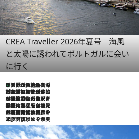
CREA Traveller 2026年夏号 海風
と太陽に誘われてポルトガルに会い
に行く
リスボンの絶品スイーツ「パステル・デ・ナタ」とは？ポルトガル伝統の奥深い世界へ
4 Hours Ago
2026.7.27
「私の祖国はポルトガル語です」国民的詩人フェルナンド・ペソアと、彼が愛した文学の街を歩く
2026.7.26
ポルトガル近海が育む極上の海の幸。キリリと冷えた白ワインと愉しむ、シーフード専門店の贅沢
2026.7.22
伝統の味をモダンに昇華。高感度な地元客が集う、リスボンの最旬ガストロノミー
2026.7.21
大航海時代の栄華から、震災、独裁、そして革命へ。ポルトガル・首都リスボンの石畳に刻まれた「歴史の光と影」
2026.7.13
エッセイ・ヤマザキマリ「慎ましくも美しき国 ポルトガル」