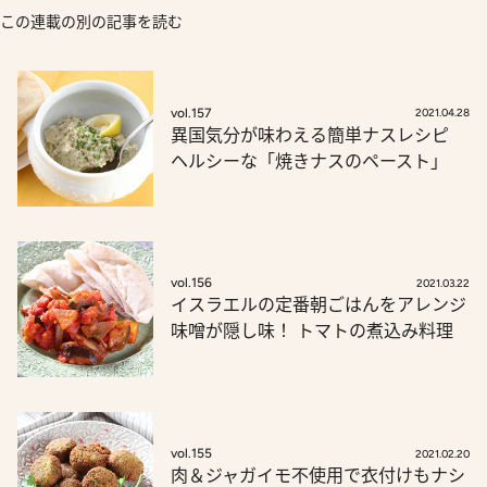
この連載の別の記事を読む
vol.157
2021.04.28
異国気分が味わえる簡単ナスレシピ
ヘルシーな「焼きナスのペースト」
vol.156
2021.03.22
イスラエルの定番朝ごはんをアレンジ
味噌が隠し味！ トマトの煮込み料理
vol.155
2021.02.20
肉＆ジャガイモ不使用で衣付けもナシ