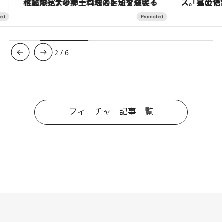
「星のや富士」でデジタルデトックス。冨士信仰の歴史を辿り、心身を調える。
ヴァシュロン・コンスタンタン
3
/
6
フィーチャー記事一覧