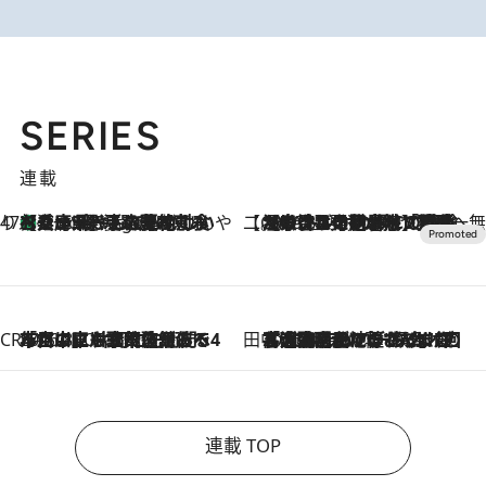
SERIES
連載
47都道府県の手みやげ ひんやりスイーツで夏を満喫
【兵庫県】この夏絶対食べたい 冷やしておいしいおやつ3選 淡路島の恵みをジェラートに集約
4 Hours Ago
【CREA×星野リゾート】唯一無二。癒しと発見が待つ場所へ
2026.8.7
【トンボの足水浴】ヒノキの香りに包まれて涼感マックス！約13℃の湧水かけ流しを避暑地「星野温泉 トンボの湯」で体験
CREA'S CHOICE
2026.8.7
「立川にも歌舞伎があるんだよ」 片岡仁左衛門・市川中車ら豪華座組みで4年目の立川立飛歌舞伎へ
田中稲の勝手に再ブーム
2026.8.7
「湘南乃風に憧れて」観客大盛上がりの“タオル回し”に、ラッパー顔負けの高速歌唱まで…さだまさし（74）のアグレッシブすぎる現在地
連載 TOP