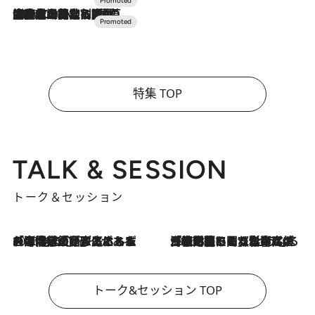
2026.7.10
NEW OPEN！【界 草津】名湯の地に誕生。趣の異なる2種の温泉と上州ならではの会席・蕎麦割烹など美食を味わう究極の癒やし旅
特集 TOP
TALK & SESSION
トーク＆セッション
2026.8.3
「今後値上げがあるとすれば…」「リスクがあるのは今年の冬」エネルギー専門家が語る、ホルムズ海峡封鎖が家庭にもたらす“ある心配”
2026.8.3
「住宅建てられない…」「サーチャージ料の高値が続いている」ホルムズ海峡封鎖による影響はいつまで続く？《エネルギー専門家に聞く“どうなる日本の暮らし”》
トーク&セッション TOP