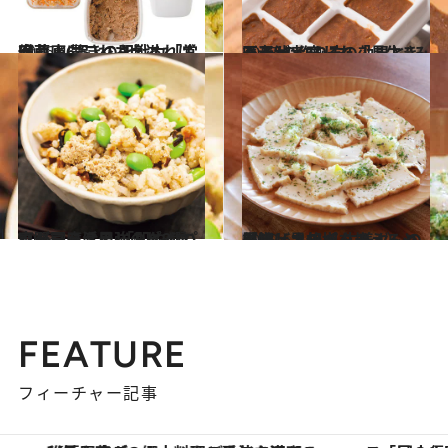
2016.4.15
冷蔵庫にこれさえあれば安心！ 驚きの即戦力「常備菜」6品レシピ
グルメ
2018.12.29
医者が考案した「長生きみそ汁」 みその効果と“みそ玉”の作り方
グルメ
2019.4.8
高野豆腐は最強のダイエットフード！ 「即やせパウダー」活用レシピ2選
ライフスタイル
2019.6.3
山椒、黒胡椒を加えると美味しさ倍増 生姜ダレの厚揚げカルパッチョレシピ
グルメ
FEATURE
フィーチャー記事