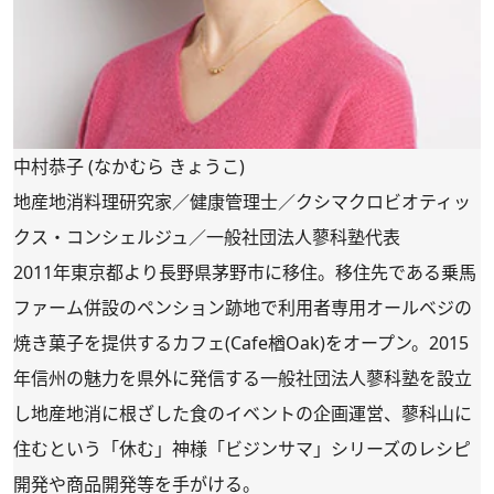
中村恭子 (なかむら きょうこ)
地産地消料理研究家／健康管理士／クシマクロビオティッ
クス・コンシェルジュ／一般社団法人蓼科塾代表
2011年東京都より長野県茅野市に移住。移住先である乗馬
ファーム併設のペンション跡地で利用者専用オールベジの
焼き菓子を提供するカフェ(Cafe楢Oak)をオープン。2015
年信州の魅力を県外に発信する一般社団法人蓼科塾を設立
し地産地消に根ざした食のイベントの企画運営、蓼科山に
住むという「休む」神様「ビジンサマ」シリーズのレシピ
開発や商品開発等を手がける。