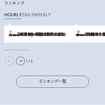
ランキング
HOURLY
DAILY
WEEKLY
【間違いのない王道・東京土産】資生堂パーラー 銀座本店でのみ出会える銘菓5選《極上プディング・濃厚チーズケーキ・ボンボンショコラほか》
4 Hours Ago
2026.8.5
【阿川佐和子さんの年とる力】なぜ70代で始めた趣味は“こんなに楽しい”のか？ ピアノ、俳句…スランプに陥っても続けられる“ある秘訣”とは
1 / 5
ランキング一覧