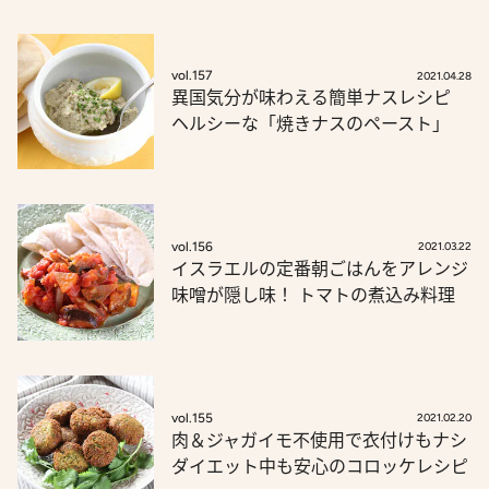
vol.157
2021.04.28
異国気分が味わえる簡単ナスレシピ
ヘルシーな「焼きナスのペースト」
vol.156
2021.03.22
イスラエルの定番朝ごはんをアレンジ
味噌が隠し味！ トマトの煮込み料理
vol.155
2021.02.20
肉＆ジャガイモ不使用で衣付けもナシ
ダイエット中も安心のコロッケレシピ