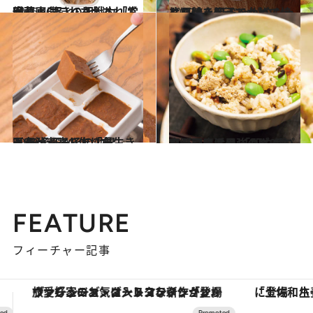
2016.4.15
冷蔵庫にこれさえあれば安心！ 驚きの即戦力「常備菜」6品レシピ
グルメ
2019.5.14
片栗粉を加えて丸めて焼くだけ！ 新じゃがのもっちり焼き団子レシピ
グルメ
2018.12.29
医者が考案した「長生きみそ汁」 みその効果と“みそ玉”の作り方
グルメ
2019.4.8
高野豆腐は最強のダイエットフード！ 「即やせパウダー」活用レシピ2選
ライフスタイル
FEATURE
フィーチャー記事
「土佐和ハーブかき氷」がOMO7高知に登場！生姜、山椒、大葉など目にも舌にも涼を呼ぶ郷土の味
【銀座で出合う最旬美容】美髪ケアや上質な眠