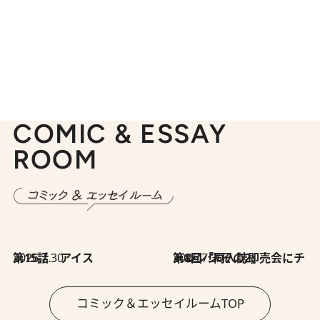
COMIC & ESSAY
ROOM
2026.7.30
第15話 アイス
2026.7.30
第8回「同人誌即売会にチャレンジ その2」
コミック＆エッセイルームTOP