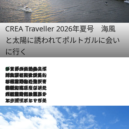
CREA Traveller 2026年夏号 海風
と太陽に誘われてポルトガルに会い
に行く
リスボンの絶品スイーツ「パステル・デ・ナタ」とは？ポルトガル伝統の奥深い世界へ
4 Hours Ago
2026.7.27
「私の祖国はポルトガル語です」国民的詩人フェルナンド・ペソアと、彼が愛した文学の街を歩く
2026.7.26
ポルトガル近海が育む極上の海の幸。キリリと冷えた白ワインと愉しむ、シーフード専門店の贅沢
2026.7.22
伝統の味をモダンに昇華。高感度な地元客が集う、リスボンの最旬ガストロノミー
2026.7.21
大航海時代の栄華から、震災、独裁、そして革命へ。ポルトガル・首都リスボンの石畳に刻まれた「歴史の光と影」
2026.7.13
エッセイ・ヤマザキマリ「慎ましくも美しき国 ポルトガル」