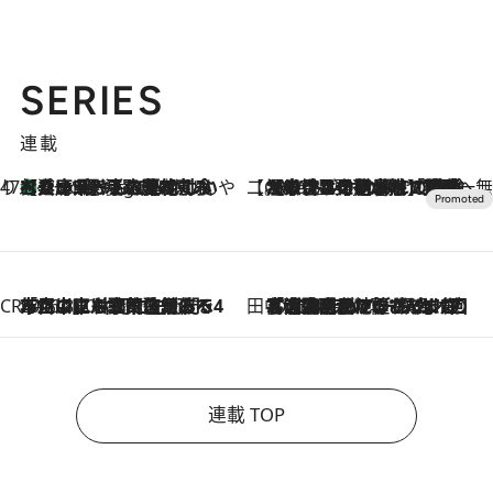
SERIES
連載
47都道府県の手みやげ ひんやりスイーツで夏を満喫
【兵庫県】この夏絶対食べたい 冷やしておいしいおやつ3選 淡路島の恵みをジェラートに集約
4 Hours Ago
【CREA×星野リゾート】唯一無二。癒しと発見が待つ場所へ
2026.8.7
【トンボの足水浴】ヒノキの香りに包まれて涼感マックス！約13℃の湧水かけ流しを避暑地「星野温泉 トンボの湯」で体験
CREA'S CHOICE
2026.8.7
「立川にも歌舞伎があるんだよ」 片岡仁左衛門・市川中車ら豪華座組みで4年目の立川立飛歌舞伎へ
田中稲の勝手に再ブーム
2026.8.7
「湘南乃風に憧れて」観客大盛上がりの“タオル回し”に、ラッパー顔負けの高速歌唱まで…さだまさし（74）のアグレッシブすぎる現在地
連載 TOP