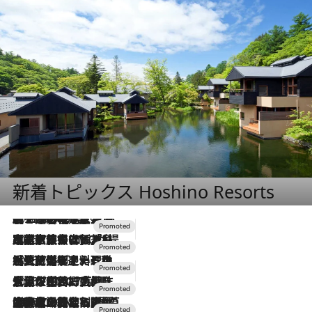
新着トピックス Hoshino Resorts
2026.8.7
【トンボの足水浴】ヒノキの香りに包まれて涼感マックス！約13℃の湧水かけ流しを避暑地「星野温泉 トンボの湯」で体験
2026.7.31
【ホテル帰省】という選択肢をOMOが提案。家族とほどよい距離を保つには「昼は実家、夜は気兼ねなくホテルで！」
2026.7.24
【夏限定ディナーコース】旬を迎える稚鮎や花ズッキーニなどをイタリア・トスカーナの郷土料理の手法で満喫！
2026.7.17
「土佐和ハーブかき氷」がOMO7高知に登場！生姜、山椒、大葉など目にも舌にも涼を呼ぶ郷土の味
2026.7.10
NEW OPEN！【界 草津】名湯の地に誕生。趣の異なる2種の温泉と上州ならではの会席・蕎麦割烹など美食を味わう究極の癒やし旅