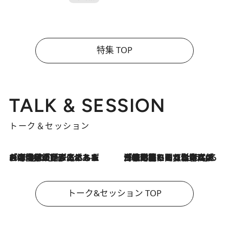
特集 TOP
TALK & SESSION
トーク＆セッション
2026.8.3
「今後値上げがあるとすれば…」「リスクがあるのは今年の冬」エネルギー専門家が語る、ホルムズ海峡封鎖が家庭にもたらす“ある心配”
2026.8.3
「住宅建てられない…」「サーチャージ料の高値が続いている」ホルムズ海峡封鎖による影響はいつまで続く？《エネルギー専門家に聞く“どうなる日本の暮らし”》
トーク&セッション TOP