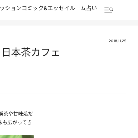
ッション
コミック&エッセイルーム
占い
2018.11.25
の日本茶カフェ
喫茶や甘味処だ
味も広がってき