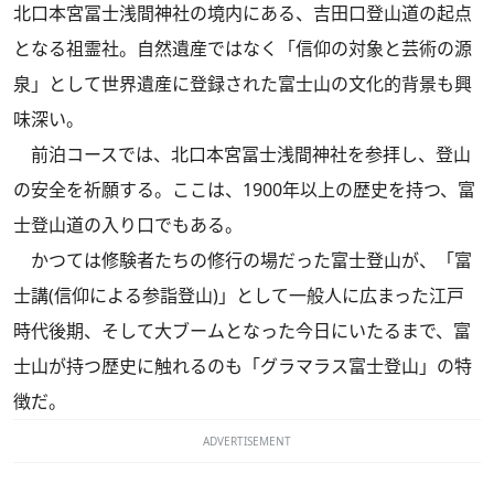
北口本宮冨士浅間神社の境内にある、吉田口登山道の起点
となる祖霊社。自然遺産ではなく「信仰の対象と芸術の源
泉」として世界遺産に登録された富士山の文化的背景も興
味深い。
前泊コースでは、北口本宮冨士浅間神社を参拝し、登山
の安全を祈願する。ここは、1900年以上の歴史を持つ、富
士登山道の入り口でもある。
かつては修験者たちの修行の場だった富士登山が、「富
士講(信仰による参詣登山)」として一般人に広まった江戸
時代後期、そして大ブームとなった今日にいたるまで、富
士山が持つ歴史に触れるのも「グラマラス富士登山」の特
徴だ。
ADVERTISEMENT