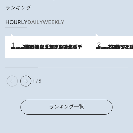
ランキング
HOURLY
DAILY
WEEKLY
2026.8.5
【なぜ吉沢亮は「気配を消せる」のか？】興行収入208億の『国宝』を経て挑むミュージカル『ディア・エヴァン・ハンセン』。トップ俳優が舞台上でさらけ出した“孤独”とは
2026.8.5
【阿川佐和子さんの年とる力】なぜ70代で始めた趣味は“こんなに楽しい”のか？ ピアノ、俳句…スランプに陥っても続けられる“ある秘訣”とは
1 / 5
ランキング一覧