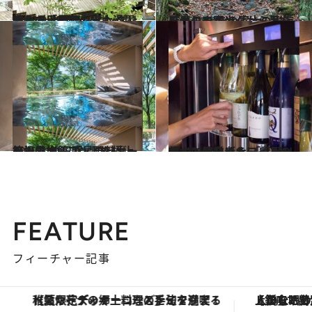
2018.9.29
晴れの日も雨の日も退屈知らず！ グランピングリゾート「星のや富士」
旅＆お出かけ
2016.12.25
「星のや富士」から足を延ばして あの富士の樹海をトレッキング
旅＆お出かけ
2018.8.31
箱根にオープンした極上の温泉旅館 「星野リゾート 界 仙石原」の魅力
旅＆お出かけ
2018.6.24
ワイン初心者もワインの魅力に目覚める 「星野リゾート リゾナーレ八ヶ岳」
旅＆お出かけ
FEATURE
フィーチャー記事
【銀座で出合う最旬美容】美髪ケアや上質な眠り…セルフケアのアップデートから、特別な名入れギフトまで。大人のための「ReFa GINZA」クルーズ