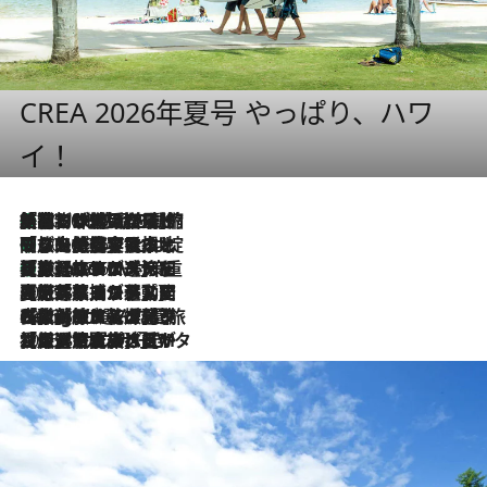
CREA 2026年夏号 やっぱり、ハワ
イ！
「荷物が増えるほど旅ストレスは増す」美容ジャーナリストがたどり着いた最終結論。“化粧品を劇的に減らす”感動の凝縮美容とは
2026.8.6
「旅先には金髪ウィッグを持参」日本と同じメイクでは損してる!? 美容ジャーナリストが提案する“掟破りの旅美容”とは
2026.8.6
【厳選旅コスメ】「身軽さ＆UV対策重視！」ヘアアーティストshucoが選んだ夏旅ベストコスメを発表【Mサイズジップ】
2026.8.6
2026.8.5
【厳選旅コスメ】国内をあちこち移動する河井菜摘が選んだ夏旅ベストコスメ発表！「リラックスアイテムはマスト」【Mサイズジップ】
2026.8.4
【厳選旅コスメ】「紫外線＆乾燥対策しながらメイク感も！」ヘア＆メイクGeorgeが選んだ夏旅ベストコスメを発表！【Mサイズジップ】
2026.8.3
【厳選旅コスメ】「保湿もタイパ重視！」“サウナ好き”タレント清水みさとが愛用する夏旅ベストコスメを発表！【Mサイズジップ】