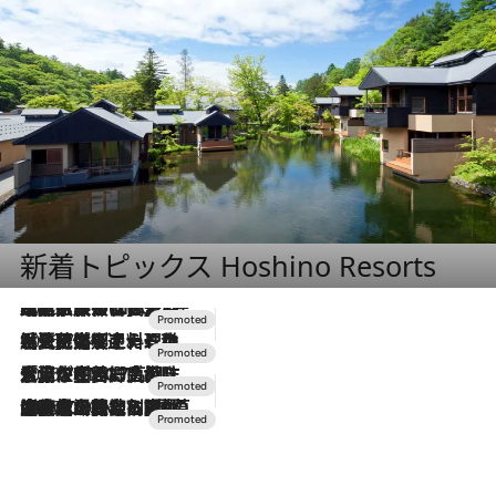
新着トピックス Hoshino Resorts
2026.7.31
【ホテル帰省】という選択肢をOMOが提案。家族とほどよい距離を保つには「昼は実家、夜は気兼ねなくホテルで！」
2026.7.24
【夏限定ディナーコース】旬を迎える稚鮎や花ズッキーニなどをイタリア・トスカーナの郷土料理の手法で満喫！
2026.7.17
「土佐和ハーブかき氷」がOMO7高知に登場！生姜、山椒、大葉など目にも舌にも涼を呼ぶ郷土の味
2026.7.10
NEW OPEN！【界 草津】名湯の地に誕生。趣の異なる2種の温泉と上州ならではの会席・蕎麦割烹など美食を味わう究極の癒やし旅