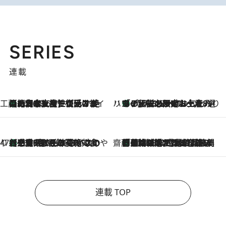
SERIES
連載
工藤まやのおもてなしハワイ
【ハワイ土産】ローカルの絶大な支持で復活！ 絶品の幻クッキー《元ファンの日本人女性が受け継いだ名店》
2026.8.6
ハワイ賢者 リサのお気に入りリスト
あの伝説の限定トートも！ リニューアルした「ディーン＆デルーカ ハワイ」で必須のお土産8選
2026.8.6
47都道府県の手みやげ ひんやりスイーツで夏を満喫
【三重県】この夏絶対食べたい 冷やしておいしいおやつ3選 お餅×アイスの新感覚スイーツ
2026.8.6
齋藤 薫 美容脳ルネサンス
「荷物が増えるほど旅ストレスは増す」美容ジャーナリストがたどり着いた最終結論。“化粧品を劇的に減らす”感動の凝縮美容とは
2026.8.6
連載 TOP