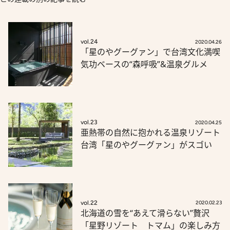
vol.24
2020.04.26
「星のやグーグァン」で台湾文化満喫
気功ベースの“森呼吸”&温泉グルメ
vol.23
2020.04.25
亜熱帯の自然に抱かれる温泉リゾート
台湾「星のやグーグァン」がスゴい
vol.22
2020.02.23
北海道の雪を“あえて滑らない”贅沢
「星野リゾート トマム」の楽しみ方