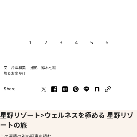
1
2
3
4
5
6
文＝芹澤和美 撮影＝鈴木七絵
旅＆お出かけ
Share
星野リゾート>ウェルネスを極める 星野リゾ
ートの旅
この連載の別の記事を読む