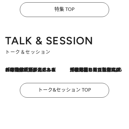
特集 TOP
TALK & SESSION
トーク＆セッション
2026.8.3
「今後値上げがあるとすれば…」「リスクがあるのは今年の冬」エネルギー専門家が語る、ホルムズ海峡封鎖が家庭にもたらす“ある心配”
2026.8.3
「住宅建てられない…」「サーチャージ料の高値が続いている」ホルムズ海峡封鎖による影響はいつまで続く？《エネルギー専門家に聞く“どうなる日本の暮らし”》
トーク&セッション TOP