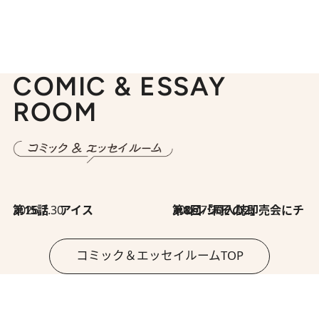
COMIC & ESSAY
ROOM
2026.7.30
第15話 アイス
2026.7.30
第8回「同人誌即売会にチャレンジ その2」
コミック＆エッセイルームTOP