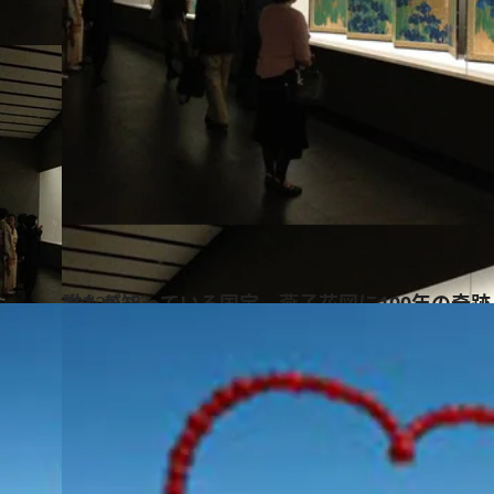
2012.5.12
誰もが知っている国宝、燕子花図に100年の奇跡
カルチャー