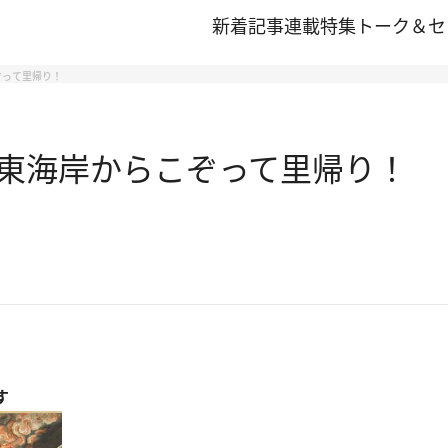
新着記事
連載
特集
トーク＆セ
ぞって里帰り！
東海岸からこぞって里帰り！
す