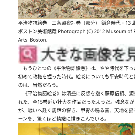
平治物語絵巻 三条殿夜討巻（部分） 鎌倉時代・13
ボストン美術館蔵 Photograph (C) 2012 Museum of F
Arts, Boston.
もうひとつの《平治物語絵巻》は、やや時代を下っ
初めて政権を握った時代。絵巻についても平安時代と
のは、当然だろう。
《平治物語絵巻》は清盛に反感を抱く藤原信頼、源
れた、全15巻近い壮大な作品だったようだ。残念なが
が、戦いへ赴く馬蹄の響き、甲冑の鳴る音、天地を揺
ーンを、驚くほど精緻に描きこんでいる。