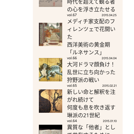
時代を超えて観る者
の心を浮き立たせる
vol.67
2015.04.25
メディチ家支配のフ
ィレンツェで花開い
た
西洋美術の黄金期
「ルネサンス」
vol.66
2015.04.04
大河ドラマ顔負け！
乱世に立ち向かった
狩野派の戦い
vol.65
2015.02.21
新しい命と解釈を注
がれ続けて
何度も息を吹き返す
琳派の21世紀
vol.64
2015.01.10
異質な「他者」とし