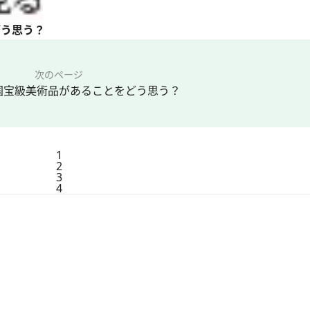
どう思う？
次のページ
国宝級美術品があることをどう思う？
1
2
3
4