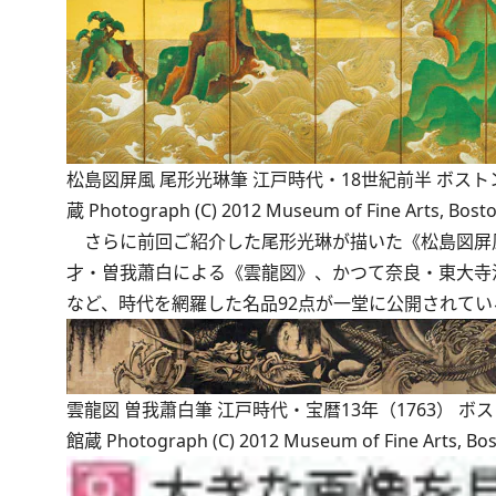
松島図屏風 尾形光琳筆 江戸時代・18世紀前半 ボス
蔵 Photograph (C) 2012 Museum of Fine Arts, Bosto
さらに前回ご紹介した尾形光琳が描いた《松島図屏風
才・曽我蕭白による《雲龍図》、かつて奈良・東大寺
など、時代を網羅した名品92点が一堂に公開されてい
雲龍図 曽我蕭白筆 江戸時代・宝暦13年（1763） ボ
館蔵 Photograph (C) 2012 Museum of Fine Arts, Bos