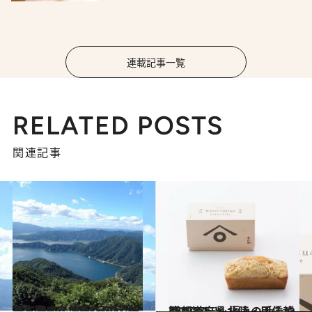
連載記事一覧
RELATED POSTS
関連記事
2017.9.26
日本海のイメージを心地よく覆す？ 2泊3日の若狭路ドライブ旅行へGO
旅＆お出かけ
2017.11.20
47都道府県 極上の手みやげリスト ～北陸・甲信越篇2017～
グルメ