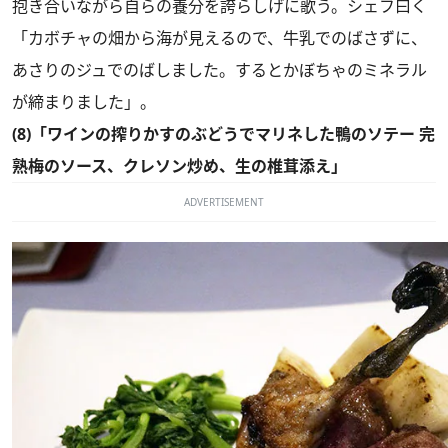
抱き合いながら自らの養分を誇らしげに歌う。シェフ曰く
「カボチャの畑から海が見えるので、牛乳でのばさずに、
あさりのジュでのばしました。するとかぼちゃのミネラル
が締まりました」。
(8)「ワインの搾りかすのぶどうでマリネした鴨のソテー 完
熟梅のソース、クレソン炒め、生の椎茸添え」
ADVERTISEMENT