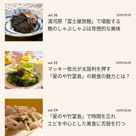
vol.36
2019.07.07
湯河原「富士屋旅館」で堪能する
鮑のしゃぶしゃぶは背徳的な美味
vol.35
2019.04.29
マッキー牧元が太鼓判を押す
「星のや竹富島」の朝食の魅力とは？
vol.34
2019.03.26
「星のや竹富島」で時間を忘れ
エビを中心とした美食に舌鼓を打つ