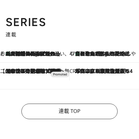
SERIES
連載
そおだよおこの関西おいしい、おやつ紀行
［大阪府箕面市］一皿一皿目の前で仕上げられる、料理を巧みに組み込んだアシェットデセールコース「ミチル アシェット デセール（Michiru assiette dessert）」
3 Hours Ago
47都道府県の手みやげ ひんやりスイーツで夏を満喫
【和歌山県】この夏絶対食べたい 冷やしておいしいおやつ3選 みかんがごろっと丸ごと入ったジュレ
3 Hours Ago
【CREA×星野リゾート】唯一無二。癒しと発見が待つ場所へ
2026.8.7
【トンボの足水浴】ヒノキの香りに包まれて涼感マックス！約13℃の湧水かけ流しを避暑地「星野温泉 トンボの湯」で体験
CREA'S CHOICE
2026.8.7
「立川にも歌舞伎があるんだよ」 片岡仁左衛門・市川中車ら豪華座組みで4年目の立川立飛歌舞伎へ
連載 TOP