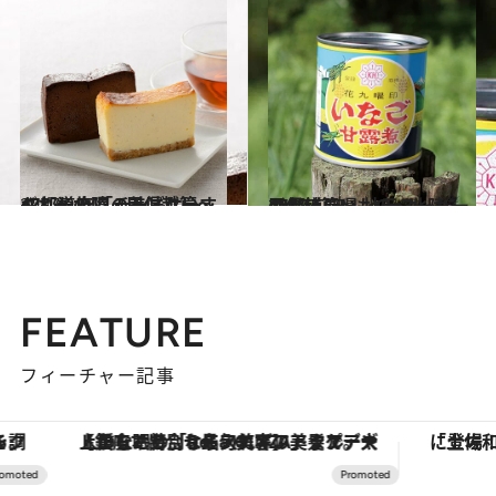
2017.9.24
47都道府県の美味しいすぐれもの 「チーズケーキ」～北陸・甲信越篇～
グルメ
2017.1.23
47都道府県 地元スーパーのおいしいもの～北陸・甲信越篇～
グルメ
FEATURE
フィーチャー記事
【銀座で出合う最旬美容】美髪ケアや上質な眠り…セルフケアのアップデートから、特別な名入れギフトまで。大人のための「ReFa GINZA」クルーズ