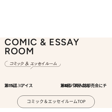
COMIC & ESSAY
ROOM
2026.7.30
第15話 アイス
2026.7.30
第8回「同人誌即売会にチャレンジ その2」
コミック＆エッセイルームTOP