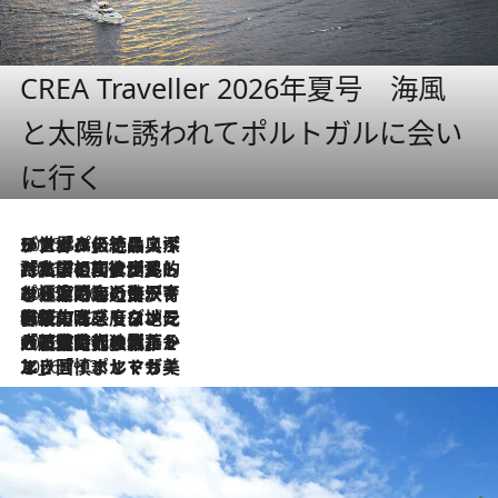
CREA Traveller 2026年夏号 海風
と太陽に誘われてポルトガルに会い
に行く
2026.8.8
リスボンの絶品スイーツ「パステル・デ・ナタ」とは？ポルトガル伝統の奥深い世界へ
2026.7.27
「私の祖国はポルトガル語です」国民的詩人フェルナンド・ペソアと、彼が愛した文学の街を歩く
2026.7.26
ポルトガル近海が育む極上の海の幸。キリリと冷えた白ワインと愉しむ、シーフード専門店の贅沢
2026.7.22
伝統の味をモダンに昇華。高感度な地元客が集う、リスボンの最旬ガストロノミー
2026.7.21
大航海時代の栄華から、震災、独裁、そして革命へ。ポルトガル・首都リスボンの石畳に刻まれた「歴史の光と影」
2026.7.13
エッセイ・ヤマザキマリ「慎ましくも美しき国 ポルトガル」