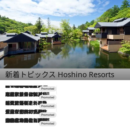
新着トピックス Hoshino Resorts
2026.8.7
【トンボの足水浴】ヒノキの香りに包まれて涼感マックス！約13℃の湧水かけ流しを避暑地「星野温泉 トンボの湯」で体験
2026.7.31
【ホテル帰省】という選択肢をOMOが提案。家族とほどよい距離を保つには「昼は実家、夜は気兼ねなくホテルで！」
2026.7.24
【夏限定ディナーコース】旬を迎える稚鮎や花ズッキーニなどをイタリア・トスカーナの郷土料理の手法で満喫！
2026.7.17
「土佐和ハーブかき氷」がOMO7高知に登場！生姜、山椒、大葉など目にも舌にも涼を呼ぶ郷土の味
2026.7.10
NEW OPEN！【界 草津】名湯の地に誕生。趣の異なる2種の温泉と上州ならではの会席・蕎麦割烹など美食を味わう究極の癒やし旅