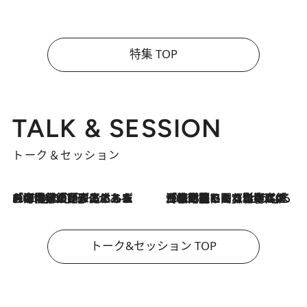
特集 TOP
TALK & SESSION
トーク＆セッション
2026.8.3
「今後値上げがあるとすれば…」「リスクがあるのは今年の冬」エネルギー専門家が語る、ホルムズ海峡封鎖が家庭にもたらす“ある心配”
2026.8.3
「住宅建てられない…」「サーチャージ料の高値が続いている」ホルムズ海峡封鎖による影響はいつまで続く？《エネルギー専門家に聞く“どうなる日本の暮らし”》
トーク&セッション TOP