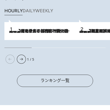
HOURLY
DAILY
WEEKLY
2026.8.3
《「文士の子ども被害者の会」発足！》阿川佐和子（72）が語る遠藤周作に北杜夫、劇作家・矢代静一の子どもたちの“文豪プライベート事件簿”
2026.8.8
「最後に見られてよかった」上野動物園の東園パンダ舎が解体前に特別公開。8月16日まで延長されたパネル展と共に辿る“半世紀”のパンダ飼育《解体工事の図面あり》
1 / 5
ランキング一覧