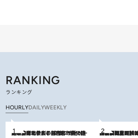
RANKING
ランキング
HOURLY
DAILY
WEEKLY
2026.8.3
《「文士の子ども被害者の会」発足！》阿川佐和子（72）が語る遠藤周作に北杜夫、劇作家・矢代静一の子どもたちの“文豪プライベート事件簿”
2026.8.8
「最後に見られてよかった」上野動物園の東園パンダ舎が解体前に特別公開。8月16日まで延長されたパネル展と共に辿る“半世紀”のパンダ飼育《解体工事の図面あり》