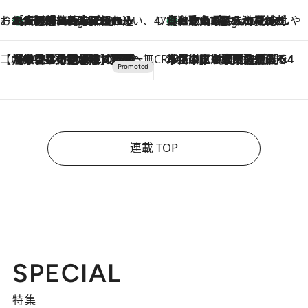
そおだよおこの関西おいしい、おやつ紀行
［大阪府箕面市］一皿一皿目の前で仕上げられる、料理を巧みに組み込んだアシェットデセールコース「ミチル アシェット デセール（Michiru assiette dessert）」
5 Hours Ago
47都道府県の手みやげ ひんやりスイーツで夏を満喫
【和歌山県】この夏絶対食べたい 冷やしておいしいおやつ3選 みかんがごろっと丸ごと入ったジュレ
5 Hours Ago
【CREA×星野リゾート】唯一無二。癒しと発見が待つ場所へ
2026.8.7
【トンボの足水浴】ヒノキの香りに包まれて涼感マックス！約13℃の湧水かけ流しを避暑地「星野温泉 トンボの湯」で体験
CREA'S CHOICE
2026.8.7
「立川にも歌舞伎があるんだよ」 片岡仁左衛門・市川中車ら豪華座組みで4年目の立川立飛歌舞伎へ
連載 TOP
SPECIAL
特集