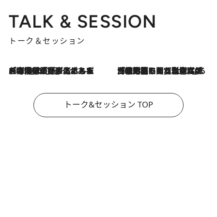
TALK & SESSION
トーク＆セッション
2026.8.3
「今後値上げがあるとすれば…」「リスクがあるのは今年の冬」エネルギー専門家が語る、ホルムズ海峡封鎖が家庭にもたらす“ある心配”
2026.8.3
「住宅建てられない…」「サーチャージ料の高値が続いている」ホルムズ海峡封鎖による影響はいつまで続く？《エネルギー専門家に聞く“どうなる日本の暮らし”》
トーク&セッション TOP