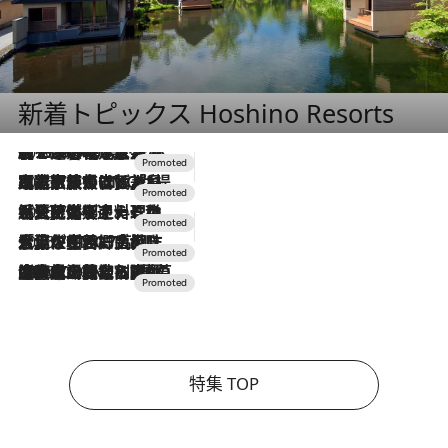
新着トピックス Hoshino Resorts
2026.8.7
【トンボの足水浴】ヒノキの香りに包まれて涼感マックス！約13℃の湧水かけ流しを避暑地「星野温泉 トンボの湯」で体験
2026.7.31
【ホテル帰省】という選択肢をOMOが提案。家族とほどよい距離を保つには「昼は実家、夜は気兼ねなくホテルで！」
2026.7.24
【夏限定ディナーコース】旬を迎える稚鮎や花ズッキーニなどをイタリア・トスカーナの郷土料理の手法で満喫！
2026.7.17
「土佐和ハーブかき氷」がOMO7高知に登場！生姜、山椒、大葉など目にも舌にも涼を呼ぶ郷土の味
2026.7.10
NEW OPEN！【界 草津】名湯の地に誕生。趣の異なる2種の温泉と上州ならではの会席・蕎麦割烹など美食を味わう究極の癒やし旅
特集 TOP