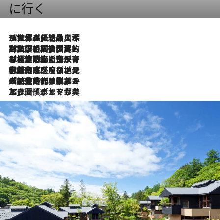
に行く
2026.8.8
リスボンの絶品スイーツ「パステル・デ・ナタ」とは？ポルトガル伝統の奥深い世界へ
2026.7.27
「私の祖国はポルトガル語です」国民的詩人フェルナンド・ペソアと、彼が愛した文学の街を歩く
2026.7.26
ポルトガル近海が育む極上の海の幸。キリリと冷えた白ワインと愉しむ、シーフード専門店の贅沢
2026.7.22
伝統の味をモダンに昇華。高感度な地元客が集う、リスボンの最旬ガストロノミー
2026.7.21
大航海時代の栄華から、震災、独裁、そして革命へ。ポルトガル・首都リスボンの石畳に刻まれた「歴史の光と影」
2026.7.13
エッセイ・ヤマザキマリ「慎ましくも美しき国 ポルトガル」