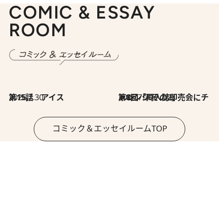
COMIC & ESSAY
ROOM
2026.7.30
第15話 アイス
2026.7.30
第8回「同人誌即売会にチャレンジ その2」
コミック＆エッセイルームTOP