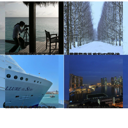
2017.3.26
世界を旅する女性フォトグラファーが とっておきの撮影秘話を語る！
ライフスタイル
2017.2.21
雪景色の撮り方って意外に難しい！ 自分の見たままを写真にするコツとは
ライフスタイル
2017.1.30
地中海クルーズはまさに絶景の宝船！ シャッターチャンスを逃さないコツは
ライフスタイル
2016.11.27
夜景撮影に失敗しないためのコツを シンガポールを舞台にレクチャー！
ライフスタイル