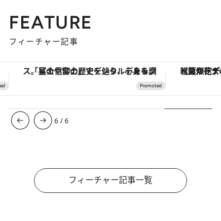
FEATURE
フィーチャー記事
星のや富士」でデジタルデトックス。冨士信仰の歴史を辿り、心身を調える。
【夏限定ディナーコース】旬を迎える稚鮎や花ズッキーニなどをイタリア・トスカーナの郷土料理の手法で満喫！
ヴ
1
/
6
フィーチャー記事一覧