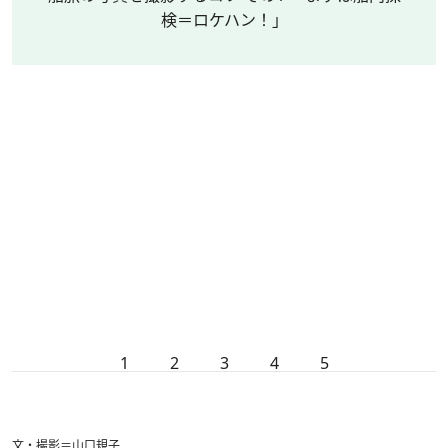
検＝ロケハン！」
1
2
3
4
5
文・撮影＝山口規子