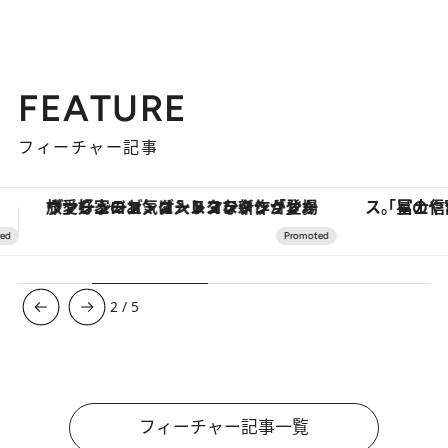
FEATURE
フィーチャー記事
「星のや富士」でデジタルデトックス。冨士信仰の歴史を辿り、心身を調える。
【銀座で出合う最旬美容】美髪ケアや上質な眠
3
/
5
フィーチャー記事一覧