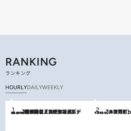
RANKING
ランキング
HOURLY
DAILY
WEEKLY
【なぜ吉沢亮は「気配を消せる」のか？】興行収入208億の『国宝』を経て挑むミュージカル『ディア・エヴァン・ハンセン』。トップ俳優が舞台上でさらけ出した“孤独”とは
2026.8.5
2026.8.4
【台北・西門町】台湾旅行で行くべきグルメスポット7選《濃厚ルーローハンやもっちり粽、サクふわドーナツも》