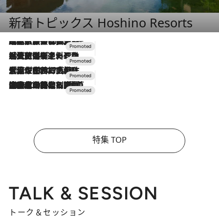
新着トピックス Hoshino Resorts
2026.7.31
【ホテル帰省】という選択肢をOMOが提案。家族とほどよい距離を保つには「昼は実家、夜は気兼ねなくホテルで！」
2026.7.24
【夏限定ディナーコース】旬を迎える稚鮎や花ズッキーニなどをイタリア・トスカーナの郷土料理の手法で満喫！
2026.7.17
「土佐和ハーブかき氷」がOMO7高知に登場！生姜、山椒、大葉など目にも舌にも涼を呼ぶ郷土の味
2026.7.10
NEW OPEN！【界 草津】名湯の地に誕生。趣の異なる2種の温泉と上州ならではの会席・蕎麦割烹など美食を味わう究極の癒やし旅
特集 TOP
TALK & SESSION
トーク＆セッション