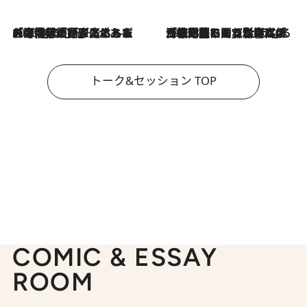
2026.8.3
「今後値上げがあるとすれば…」「リスクがあるのは今年の冬」エネルギー専門家が語る、ホルムズ海峡封鎖が家庭にもたらす“ある心配”
2026.8.3
「住宅建てられない…」「サーチャージ料の高値が続いている」ホルムズ海峡封鎖による影響はいつまで続く？《エネルギー専門家に聞く“どうなる日本の暮らし”》
トーク&セッション TOP
COMIC & ESSAY
ROOM