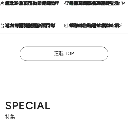
片倉真理のときめく台湾土産
台北からちょっと足を延ばして嘉義へ！ マジョリカタイルの博物館で見つけたレトロ可愛い台湾土産
2026.8.5
47都道府県の手みやげ ひんやりスイーツで夏を満喫
【静岡県】この夏絶対食べたい 冷やしておいしいおやつ3選 お茶香る生食感のふるふるゼリー
2026.8.5
台湾ぶらぶら食べ歩き
2026.8.4
【台湾夏旅】買い物するなら“台湾の原宿”西門町へ！ お土産も自分用アイテムも揃うショッピングスポット8選
ビューティいいもの集め EDITORS' BEST
2026.8.3
“落とす”時間が“癒やし”に。THREEのクレンジングは、酷暑で疲れた肌も心も整えてくれる！
連載 TOP
SPECIAL
特集