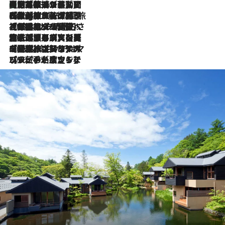
【厳選旅コスメ】国内をあちこち移動する河井菜摘が選んだ夏旅ベストコスメ発表！「リラックスアイテムはマスト」【Mサイズジップ】
2026.8.5
2026.8.4
【厳選旅コスメ】「紫外線＆乾燥対策しながらメイク感も！」ヘア＆メイクGeorgeが選んだ夏旅ベストコスメを発表！【Mサイズジップ】
2026.8.3
【厳選旅コスメ】「保湿もタイパ重視！」“サウナ好き”タレント清水みさとが愛用する夏旅ベストコスメを発表！【Mサイズジップ】
2026.8.2
【厳選旅コスメ】美容家・瀬戸麻実の夏旅ベストコスメを発表！「ストレスなく使えるクレンジング＆洗顔は必須」【Mサイズジップ】
2026.8.1
【厳選旅コスメ】「UV＆美白ケアはマスト！」フリーアナウンサー宇賀なつみの夏旅ベストコスメを発表！【Mサイズジップ】
2026.7.23
【リピート確定！】ハワイの名店ランチプレートとサンドイッチ、手が止まらない人気ドーナツ