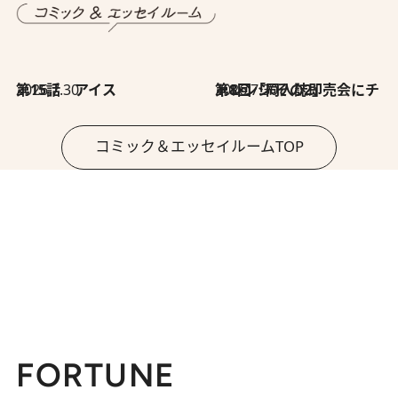
2026.7.30
第15話 アイス
2026.7.30
第8回「同人誌即売会にチャレンジ その2」
コミック＆エッセイルームTOP
FORTUNE