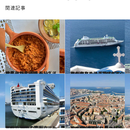
関連記事
2015.4.26
世界を旅するフォトグラファーが 料理を美味しく撮るコツを伝授！
ライフスタイル
2016.3.22
カジュアルに豪華客船の旅を楽しめる “フリースタイルのクルーズ”とは？
旅＆お出かけ
2014.11.25
まるで海の上のホテルみたい！ 憧れの豪華クルーズ船の内部に潜入
旅＆お出かけ
2017.1.22
2017年はどこに出かける？ 南仏マルセイユが楽しい5つの理由
旅＆お出かけ