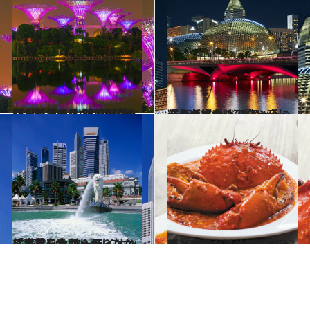
2016.1.6
シンガポールの巨大植物園が駆使する SF映画さながらのハイテクノロジー
旅＆お出かけ
2015.5.11
シンガポールの熱い夜に輝きを放つ ドリアンそっくりの複合シアター
旅＆お出かけ
2015.8.10
「世界三大がっかり」から卒業した マーライオンは自尊心を取り戻したか
旅＆お出かけ
2015.9.3
シンガポールリバー沿いのヒップなエリア ロバートソンキーで訪れるべき3軒
旅＆お出かけ