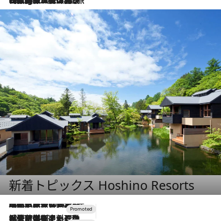
2026.8.4
【厳選旅コスメ】「紫外線＆乾燥対策しながらメイク感も！」ヘア＆メイクGeorgeが選んだ夏旅ベストコスメを発表！【Mサイズジップ】
新着トピックス Hoshino Resorts
2026.7.31
【ホテル帰省】という選択肢をOMOが提案。家族とほどよい距離を保つには「昼は実家、夜は気兼ねなくホテルで！」
2026.7.24
【夏限定ディナーコース】旬を迎える稚鮎や花ズッキーニなどをイタリア・トスカーナの郷土料理の手法で満喫！