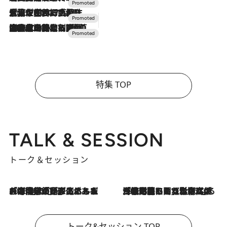
2026.7.17
「土佐和ハーブかき氷」がOMO7高知に登場！生姜、山椒、大葉など目にも舌にも涼を呼ぶ郷土の味
2026.7.10
NEW OPEN！【界 草津】名湯の地に誕生。趣の異なる2種の温泉と上州ならではの会席・蕎麦割烹など美食を味わう究極の癒やし旅
特集 TOP
TALK & SESSION
トーク＆セッション
2026.8.3
「今後値上げがあるとすれば…」「リスクがあるのは今年の冬」エネルギー専門家が語る、ホルムズ海峡封鎖が家庭にもたらす“ある心配”
2026.8.3
「住宅建てられない…」「サーチャージ料の高値が続いている」ホルムズ海峡封鎖による影響はいつまで続く？《エネルギー専門家に聞く“どうなる日本の暮らし”》
トーク&セッション TOP