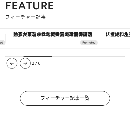
FEATURE
フィーチャー記事
「土佐和ハーブかき氷」がOMO7高知に登場！生姜、山椒、大葉など目にも舌にも涼を呼ぶ郷土の味
3
/
6
フィーチャー記事一覧