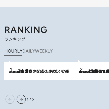
RANKING
ランキング
HOURLY
DAILY
WEEKLY
2026.8.5
【西日本エリアを総まとめ】 47都道府県の手みやげ ひんやりスイーツで夏を満喫
2026.8.5
【阿川佐和子さんの年とる力】なぜ70代で始めた趣味は“こんなに楽しい”のか？ ピアノ、俳句…スランプに陥っても続けられる“ある秘訣”とは
1 / 5