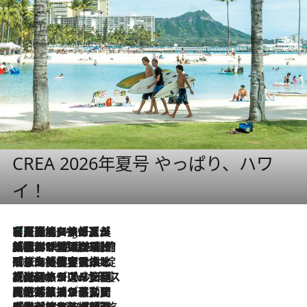
CREA 2026年夏号 やっぱり、ハワ
イ！
【厳選旅コスメ】「多機能アイテムがメイン！」旅好き美容エディターが選んだ夏旅ベストコスメを発表【Mサイズジップ】
1 Hour Ago
2026.8.6
「荷物が増えるほど旅ストレスは増す」美容ジャーナリストがたどり着いた最終結論。“化粧品を劇的に減らす”感動の凝縮美容とは
2026.8.6
「旅先には金髪ウィッグを持参」日本と同じメイクでは損してる!? 美容ジャーナリストが提案する“掟破りの旅美容”とは
2026.8.6
【厳選旅コスメ】「身軽さ＆UV対策重視！」ヘアアーティストshucoが選んだ夏旅ベストコスメを発表【Mサイズジップ】
2026.8.5
【厳選旅コスメ】国内をあちこち移動する河井菜摘が選んだ夏旅ベストコスメ発表！「リラックスアイテムはマスト」【Mサイズジップ】