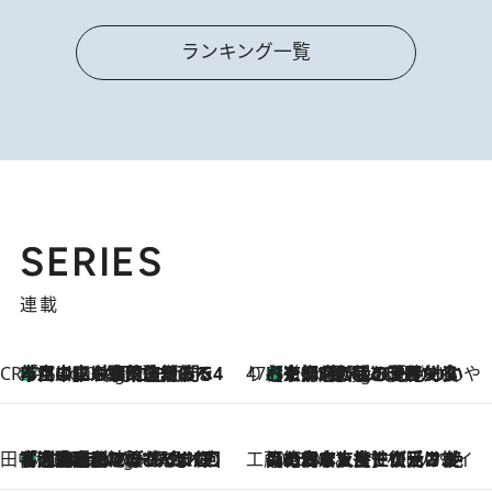
ランキング一覧
SERIES
連載
CREA'S CHOICE
「立川にも歌舞伎があるんだよ」 片岡仁左衛門・市川中車ら豪華座組みで4年目の立川立飛歌舞伎へ
1 Hour Ago
47都道府県の手みやげ ひんやりスイーツで夏を満喫
【京都府】この夏絶対食べたい 冷やしておいしいおやつ3選 ひと口目から心を掴む新緑のテリーヌ
1 Hour Ago
田中稲の勝手に再ブーム
「湘南乃風に憧れて」観客大盛上がりの“タオル回し”に、ラッパー顔負けの高速歌唱まで…さだまさし（74）のアグレッシブすぎる現在地
6 Hours Ago
工藤まやのおもてなしハワイ
2026.8.6
【ハワイ土産】ローカルの絶大な支持で復活！ 絶品の幻クッキー《元ファンの日本人女性が受け継いだ名店》