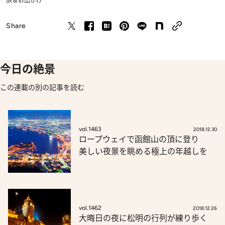
旅＆お出かけ
Share
今日の絶景
この連載の別の記事を読む
vol.1463
2018.12.30
ロープウェイで函館山の頂に登り
美しい夜景を眺める極上の年越しを
vol.1462
2018.12.26
大晦日の夜に松明の行列が練り歩く