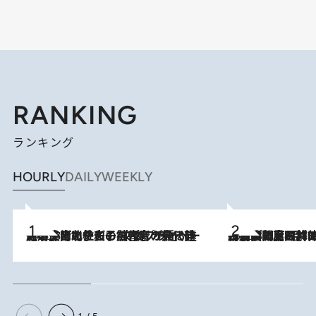
RANKING
ランキング
HOURLY
DAILY
WEEKLY
2026.8.3
《「文士の子ども被害者の会」発足！》阿川佐和子（72）が語る遠藤周作に北杜夫、劇作家・矢代静一の子どもたちの“文豪プライベート事件簿”
2026.8.8
「最後に見られてよかった」上野動物園の東園パンダ舎が解体前に特別公開。8月16日まで延長されたパネル展と共に辿る“半世紀”のパンダ飼育《解体工事の図面あり》