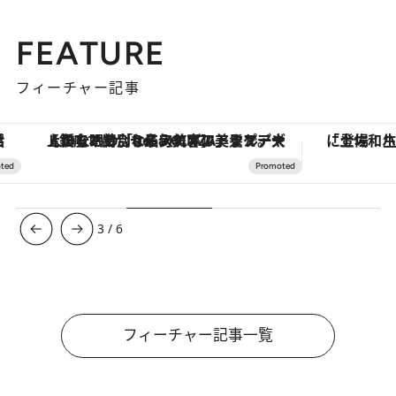
FEATURE
フィーチャー記事
【銀座で出合う最旬美容】美髪ケアや上質な眠り…セルフケアのアップデートから、特別な名入れギフトまで。大人のための「ReFa GINZA」クルーズ
3
/
6
フィーチャー記事一覧