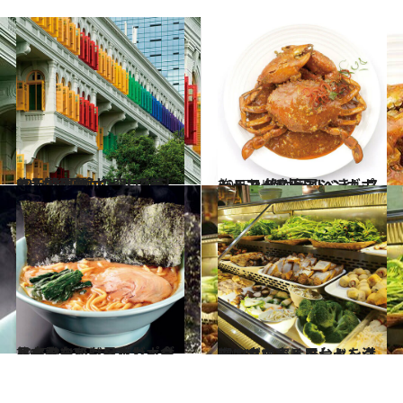
2014.9.12
927もの原色の窓に彩られた シンガポールの美しき元警察署
旅＆お出かけ
2015.1.21
シーフード天国シンガポールで 絶対行くべきレストランベスト3！
旅＆お出かけ
2015.3.12
日本発、でも日本じゃ食べられない シンガポールのクールジャパン・グルメ！
旅＆お出かけ
2014.10.2
シンガポールフードを満喫するなら 屋台センターに立ち寄るべし！
旅＆お出かけ