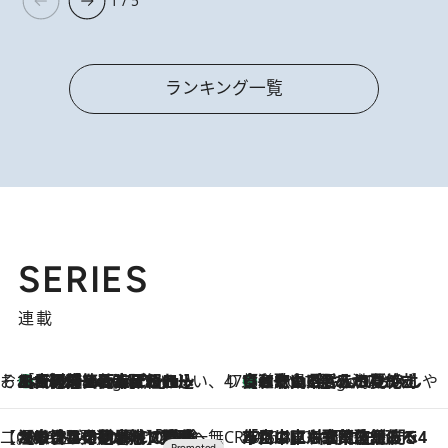
1 / 5
ランキング一覧
SERIES
連載
そおだよおこの関西おいしい、おやつ紀行
［大阪府箕面市］一皿一皿目の前で仕上げられる、料理を巧みに組み込んだアシェットデセールコース「ミチル アシェット デセール（Michiru assiette dessert）」
4 Hours Ago
47都道府県の手みやげ ひんやりスイーツで夏を満喫
【和歌山県】この夏絶対食べたい 冷やしておいしいおやつ3選 みかんがごろっと丸ごと入ったジュレ
4 Hours Ago
【CREA×星野リゾート】唯一無二。癒しと発見が待つ場所へ
2026.8.7
【トンボの足水浴】ヒノキの香りに包まれて涼感マックス！約13℃の湧水かけ流しを避暑地「星野温泉 トンボの湯」で体験
CREA'S CHOICE
2026.8.7
「立川にも歌舞伎があるんだよ」 片岡仁左衛門・市川中車ら豪華座組みで4年目の立川立飛歌舞伎へ