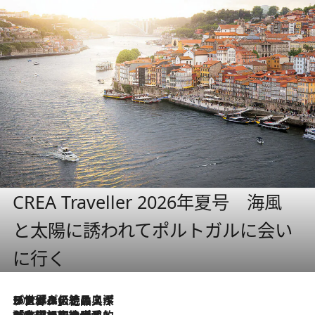
CREA Traveller 2026年夏号 海風
と太陽に誘われてポルトガルに会い
に行く
2026.8.8
リスボンの絶品スイーツ「パステル・デ・ナタ」とは？ポルトガル伝統の奥深い世界へ