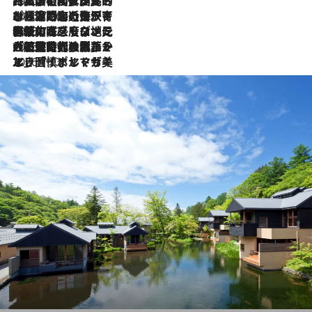
2026.7.27
「私の祖国はポルトガル語です」国民的詩人フェルナンド・ペソアと、彼が愛した文学の街を歩く
2026.7.26
ポルトガル近海が育む極上の海の幸。キリリと冷えた白ワインと愉しむ、シーフード専門店の贅沢
2026.7.22
伝統の味をモダンに昇華。高感度な地元客が集う、リスボンの最旬ガストロノミー
2026.7.21
大航海時代の栄華から、震災、独裁、そして革命へ。ポルトガル・首都リスボンの石畳に刻まれた「歴史の光と影」
2026.7.13
エッセイ・ヤマザキマリ「慎ましくも美しき国 ポルトガル」