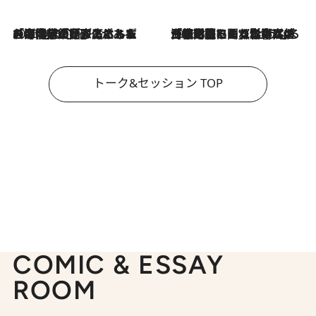
2026.8.3
「今後値上げがあるとすれば…」「リスクがあるのは今年の冬」エネルギー専門家が語る、ホルムズ海峡封鎖が家庭にもたらす“ある心配”
2026.8.3
「住宅建てられない…」「サーチャージ料の高値が続いている」ホルムズ海峡封鎖による影響はいつまで続く？《エネルギー専門家に聞く“どうなる日本の暮らし”》
トーク&セッション TOP
COMIC & ESSAY
ROOM