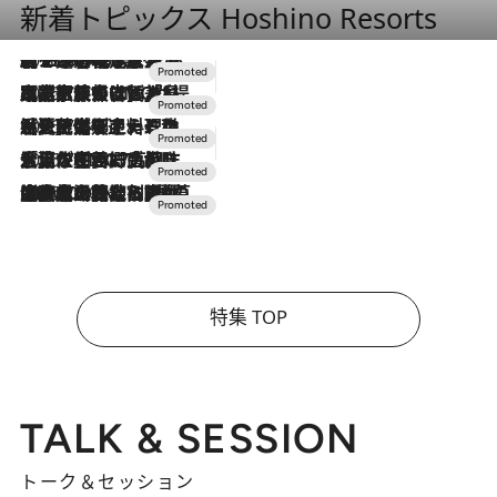
新着トピックス Hoshino Resorts
2026.8.7
【トンボの足水浴】ヒノキの香りに包まれて涼感マックス！約13℃の湧水かけ流しを避暑地「星野温泉 トンボの湯」で体験
2026.7.31
【ホテル帰省】という選択肢をOMOが提案。家族とほどよい距離を保つには「昼は実家、夜は気兼ねなくホテルで！」
2026.7.24
【夏限定ディナーコース】旬を迎える稚鮎や花ズッキーニなどをイタリア・トスカーナの郷土料理の手法で満喫！
2026.7.17
「土佐和ハーブかき氷」がOMO7高知に登場！生姜、山椒、大葉など目にも舌にも涼を呼ぶ郷土の味
2026.7.10
NEW OPEN！【界 草津】名湯の地に誕生。趣の異なる2種の温泉と上州ならではの会席・蕎麦割烹など美食を味わう究極の癒やし旅
特集 TOP
TALK & SESSION
トーク＆セッション