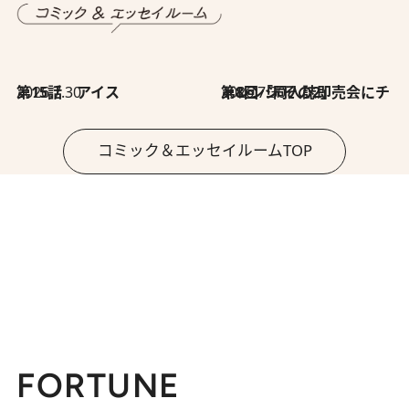
2026.7.30
第15話 アイス
2026.7.30
第8回「同人誌即売会にチャレンジ その2」
コミック＆エッセイルームTOP
FORTUNE