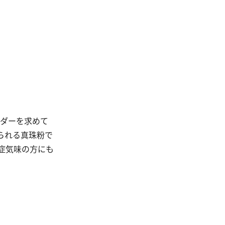
ウダーを求めて
られる真珠粉で
症気味の方にも
。