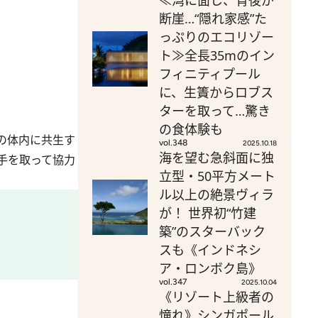
≪湾に面し、背後が
断崖…“隠れ家感”た
っぷりのエコリゾー
ト≫全長35mのイン
フィニティプール
に、生簀からロブス
ターを取って…驚き
の食体験も
の体内に共生す
vol.348
2025.10.18
海を望む急斜面に独
手を取って協力
立型・50平方メート
ル以上の絶景ヴィラ
が！ 世界初“竹建
築”のスターバック
スも《インドネシ
ア・ロンボク島》
vol.347
2025.10.04
《リゾート上級者の
憧れ》シンガポール