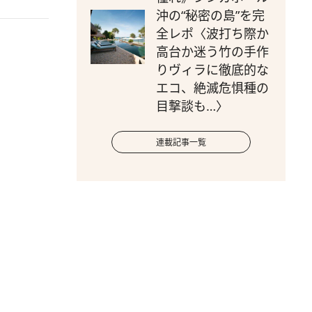
沖の“秘密の島”を完
全レポ〈波打ち際か
高台か迷う竹の手作
りヴィラに徹底的な
エコ、絶滅危惧種の
目撃談も…〉
連載記事一覧