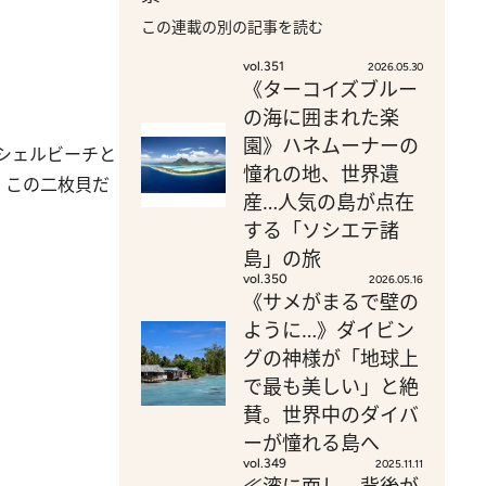
この連載の別の記事を読む
vol.351
2026.05.30
《ターコイズブルー
の海に囲まれた楽
園》ハネムーナーの
シェルビーチと
憧れの地、世界遺
、この二枚貝だ
産…人気の島が点在
する「ソシエテ諸
島」の旅
vol.350
2026.05.16
《サメがまるで壁の
ように…》ダイビン
グの神様が「地球上
で最も美しい」と絶
賛。世界中のダイバ
ーが憧れる島へ
vol.349
2025.11.11