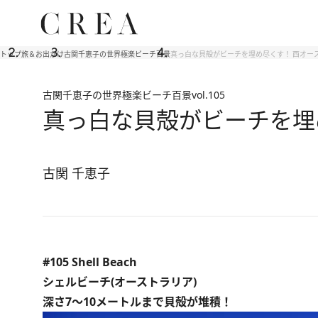
トップ
旅＆お出かけ
古関千恵子の世界極楽ビーチ百景
真っ白な貝殻がビーチを埋め尽くす！ 西オー
古関千恵子の世界極楽ビーチ百景
vol.105
真っ白な貝殻がビーチを埋
古関 千恵子
#105 Shell Beach
シェルビーチ(オーストラリア)
深さ7～10メートルまで貝殻が堆積！