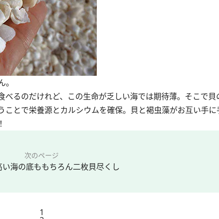
ん。
食べるのだけれど、この生命が乏しい海では期待薄。そこで貝
うことで栄養源とカルシウムを確保。貝と褐虫藻がお互い手に
！
次のページ
高い海の底ももちろん二枚貝尽くし
1