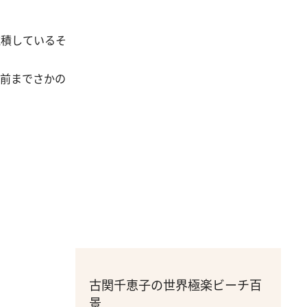
堆積しているそ
年前までさかの
古関千恵子の世界極楽ビーチ百
景