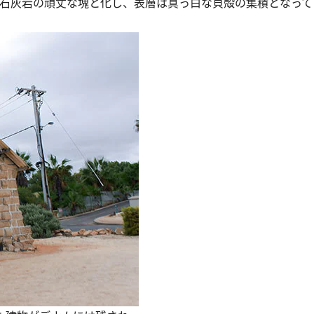
、石灰岩の頑丈な塊と化し、表層は真っ白な貝殻の集積となっ