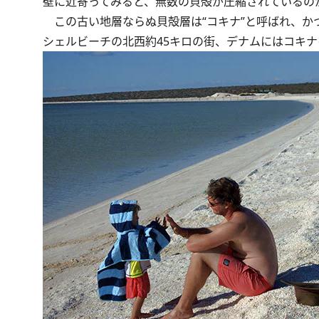
壁に近寄ってみると、無数の貝殻が圧縮されているの
この古い地層ならぬ貝殻層は“コキナ”と呼ばれ、か
シェルビーチの北西約45キロの街、デナムにはコキ