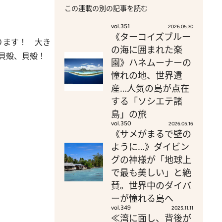
この連載の別の記事を読む
vol.351
2026.05.30
《ターコイズブルー
ります！ 大き
の海に囲まれた楽
貝殻、貝殻！
園》ハネムーナーの
憧れの地、世界遺
産…人気の島が点在
する「ソシエテ諸
島」の旅
vol.350
2026.05.16
《サメがまるで壁の
ように…》ダイビン
グの神様が「地球上
で最も美しい」と絶
賛。世界中のダイバ
ーが憧れる島へ
vol.349
2025.11.11
≪湾に面し、背後が