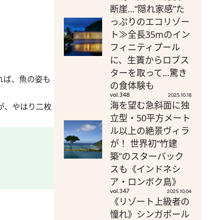
断崖…“隠れ家感”た
っぷりのエコリゾー
ト≫全長35mのイン
フィニティプール
に、生簀からロブス
ターを取って…驚き
れば、魚の姿も
の食体験も
vol.348
2025.10.18
海を望む急斜面に独
が、やはり二枚
立型・50平方メート
ル以上の絶景ヴィラ
が！ 世界初“竹建
築”のスターバック
スも《インドネシ
ア・ロンボク島》
vol.347
2025.10.04
《リゾート上級者の
憧れ》シンガポール