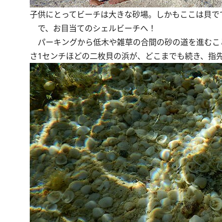
子供にとってビーチは大きな砂場。しかもここは貝で
で、お目当てのシェルビーチへ！
パーキングから低木や雑草の合間の砂の道を進むこと
さ1センチほどの二枚貝の浜が、どこまでも続き、指