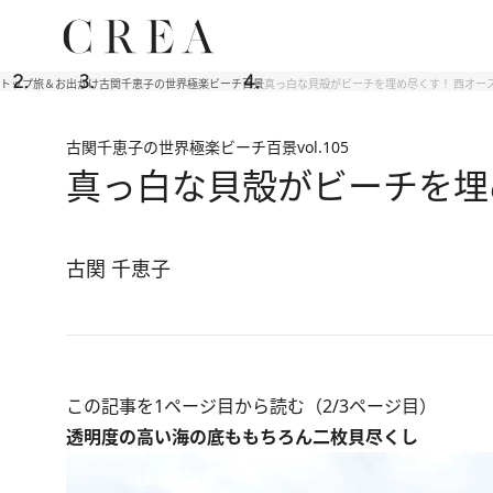
トップ
旅＆お出かけ
古関千恵子の世界極楽ビーチ百景
真っ白な貝殻がビーチを埋め尽くす！ 西オー
古関千恵子の世界極楽ビーチ百景
vol.105
真っ白な貝殻がビーチを埋
古関 千恵子
この記事を1ページ目から読む（2/3ページ目）
透明度の高い海の底ももちろん二枚貝尽くし