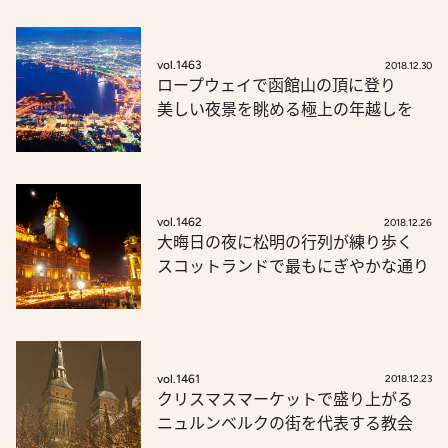
vol.1463
2018.12.30
ロープウェイで函館山の頂に登り
美しい夜景を眺める極上の年越しを
vol.1462
2018.12.26
大晦日の夜に松明の行列が練り歩く
スコットランドで最もにぎやかな通り
vol.1461
2018.12.23
クリスマスマーケットで盛り上がる
ニュルンベルクの街を代表する教会