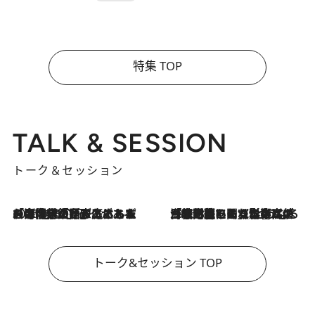
特集 TOP
TALK & SESSION
トーク＆セッション
2026.8.3
「今後値上げがあるとすれば…」「リスクがあるのは今年の冬」エネルギー専門家が語る、ホルムズ海峡封鎖が家庭にもたらす“ある心配”
2026.8.3
「住宅建てられない…」「サーチャージ料の高値が続いている」ホルムズ海峡封鎖による影響はいつまで続く？《エネルギー専門家に聞く“どうなる日本の暮らし”》
トーク&セッション TOP