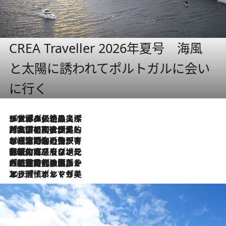
CREA Traveller 2026年夏号 海風
と太陽に誘われてポルトガルに会い
に行く
2026.8.8
リスボンの絶品スイーツ「パステル・デ・ナタ」とは？ポルトガル伝統の奥深い世界へ
2026.7.27
「私の祖国はポルトガル語です」国民的詩人フェルナンド・ペソアと、彼が愛した文学の街を歩く
2026.7.26
ポルトガル近海が育む極上の海の幸。キリリと冷えた白ワインと愉しむ、シーフード専門店の贅沢
2026.7.22
伝統の味をモダンに昇華。高感度な地元客が集う、リスボンの最旬ガストロノミー
2026.7.21
大航海時代の栄華から、震災、独裁、そして革命へ。ポルトガル・首都リスボンの石畳に刻まれた「歴史の光と影」
2026.7.13
エッセイ・ヤマザキマリ「慎ましくも美しき国 ポルトガル」