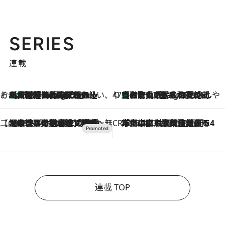
SERIES
連載
そおだよおこの関西おいしい、おやつ紀行
［大阪府箕面市］一皿一皿目の前で仕上げられる、料理を巧みに組み込んだアシェットデセールコース「ミチル アシェット デセール（Michiru assiette dessert）」
11 Hours Ago
47都道府県の手みやげ ひんやりスイーツで夏を満喫
【和歌山県】この夏絶対食べたい 冷やしておいしいおやつ3選 みかんがごろっと丸ごと入ったジュレ
11 Hours Ago
【CREA×星野リゾート】唯一無二。癒しと発見が待つ場所へ
2026.8.7
【トンボの足水浴】ヒノキの香りに包まれて涼感マックス！約13℃の湧水かけ流しを避暑地「星野温泉 トンボの湯」で体験
CREA'S CHOICE
2026.8.7
「立川にも歌舞伎があるんだよ」 片岡仁左衛門・市川中車ら豪華座組みで4年目の立川立飛歌舞伎へ
連載 TOP