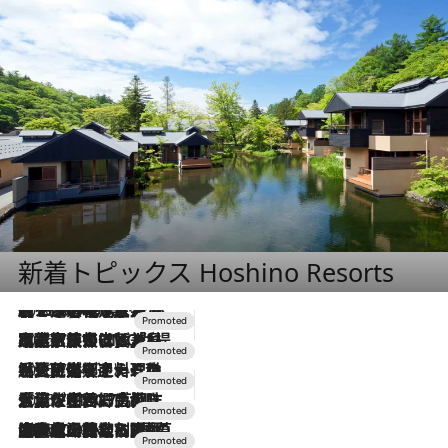
新着トピックス Hoshino Resorts
2026.8.7
【トンボの足水浴】ヒノキの香りに包まれて涼感マックス！約13℃の湧水かけ流しを避暑地「星野温泉 トンボの湯」で体験
2026.7.31
【ホテル帰省】という選択肢をOMOが提案。家族とほどよい距離を保つには「昼は実家、夜は気兼ねなくホテルで！」
2026.7.24
【夏限定ディナーコース】旬を迎える稚鮎や花ズッキーニなどをイタリア・トスカーナの郷土料理の手法で満喫！
2026.7.17
「土佐和ハーブかき氷」がOMO7高知に登場！生姜、山椒、大葉など目にも舌にも涼を呼ぶ郷土の味
2026.7.10
NEW OPEN！【界 草津】名湯の地に誕生。趣の異なる2種の温泉と上州ならではの会席・蕎麦割烹など美食を味わう究極の癒やし旅