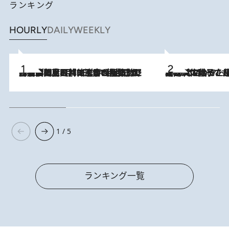
ランキング
HOURLY
DAILY
WEEKLY
2026.8.8
「最後に見られてよかった」上野動物園の東園パンダ舎が解体前に特別公開。8月16日まで延長されたパネル展と共に辿る“半世紀”のパンダ飼育《解体工事の図面あり》
2026.8.5
【阿川佐和子さんの年とる力】なぜ70代で始めた趣味は“こんなに楽しい”のか？ ピアノ、俳句…スランプに陥っても続けられる“ある秘訣”とは
1 / 5
ランキング一覧