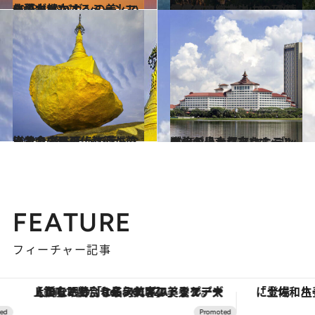
2013.10.9
仏塔が林立するミャンマーの古都 バガンの美しい夕暮れ
旅＆お出かけ
2015.7.8
忽然と立った岩山の頂に鎮座する ミャンマーの精霊信仰の総本山
旅＆お出かけ
2014.10.4
ミャンマーの仏教徒が尊崇する 落ちそうで落ちない黄金の巨石
旅＆お出かけ
2016.2.27
進化が止まらないミャンマーの最大都市 ヤンゴンが誇るリュクスなホテルへ
旅＆お出かけ
FEATURE
フィーチャー記事
【銀座で出合う最旬美容】美髪ケアや上質な眠り…セルフケアのアップデートから、特別な名入れギフトまで。大人のための「ReFa GINZA」クルーズ