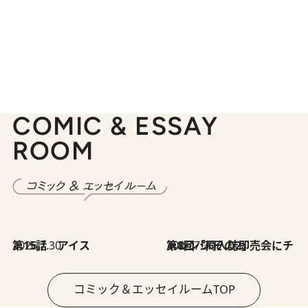
COMIC & ESSAY
ROOM
2026.7.30
第15話 アイス
2026.7.30
第8回「同人誌即売会にチャレンジ その2」
コミック＆エッセイルームTOP