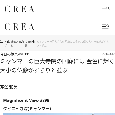
トッ
旅＆お出か
今日の絶
ミャンマーの巨大寺院の回廊には 金色に輝く大小の仏像がずら
プ
け
景
りと並ぶ
今日の絶景
vol.901
2016.3.17
ミャンマーの巨大寺院の回廊には 金色に輝く
大小の仏像がずらりと並ぶ
芹澤 和美
Magnificent View #899
タビニュ寺院(ミャンマー)