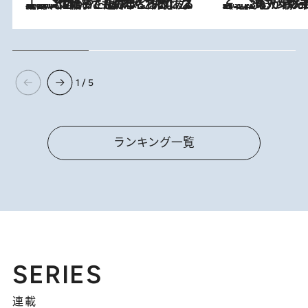
2026.8.5
【阿川佐和子さんの年とる力】なぜ70代で始めた趣味は“こんなに楽しい”のか？ ピアノ、俳句…スランプに陥っても続けられる“ある秘訣”とは
2026.8.8
《北欧の人々の幸福度が高いのは…》元デンマーク親善大使が出会った“心が満たされる暮らし”「いいかげんにヒュッゲしなさい！」
1 / 5
ランキング一覧
SERIES
連載