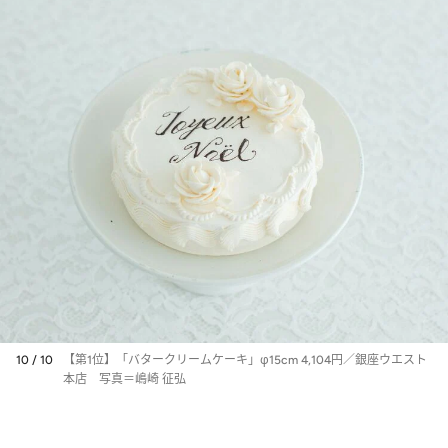
10 / 10
【第1位】「バタークリームケーキ」φ15cm 4,104円／銀座ウエスト
本店 写真＝嶋崎 征弘