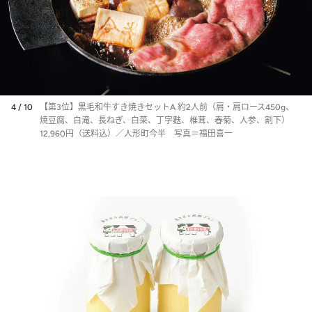
4 / 10
【第3位】黒毛和牛すき焼きセットA 約2人前（肩・肩ロース450g、
焼豆腐、白滝、長ねぎ、白菜、丁字麩、椎茸、春菊、人参、割下）
12,960円（送料込）／人形町今半 写真＝福田喜一