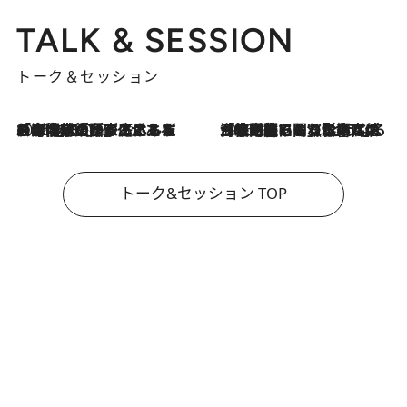
TALK & SESSION
トーク＆セッション
2026.8.3
「今後値上げがあるとすれば…」「リスクがあるのは今年の冬」エネルギー専門家が語る、ホルムズ海峡封鎖が家庭にもたらす“ある心配”
2026.8.3
「住宅建てられない…」「サーチャージ料の高値が続いている」ホルムズ海峡封鎖による影響はいつまで続く？《エネルギー専門家に聞く“どうなる日本の暮らし”》
トーク&セッション TOP