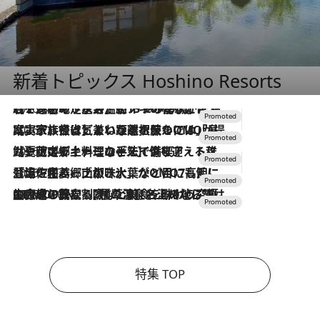
新着トピックス Hoshino Resorts
2026.8.7
【トンボの足水浴】ヒノキの香りに包まれて涼感マックス！約13℃の湧水かけ流しを避暑地「星野温泉 トンボの湯」で体験
2026.7.31
【ホテル帰省】という選択肢をOMOが提案。家族とほどよい距離を保つには「昼は実家、夜は気兼ねなくホテルで！」
2026.7.24
【夏限定ディナーコース】旬を迎える稚鮎や花ズッキーニなどをイタリア・トスカーナの郷土料理の手法で満喫！
2026.7.17
「土佐和ハーブかき氷」がOMO7高知に登場！生姜、山椒、大葉など目にも舌にも涼を呼ぶ郷土の味
2026.7.10
NEW OPEN！【界 草津】名湯の地に誕生。趣の異なる2種の温泉と上州ならではの会席・蕎麦割烹など美食を味わう究極の癒やし旅
特集 TOP