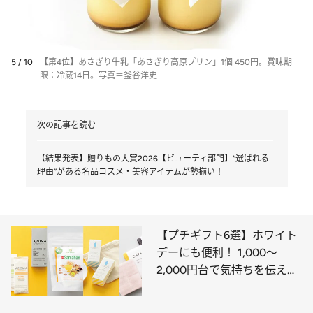
5 / 10
【第4位】あさぎり牛乳「あさぎり高原プリン」1個 450円。賞味期
限：冷蔵14日。写真＝釜谷洋史
次の記事を読む
【結果発表】贈りもの大賞2026【ビューティ部門】“選ばれる
理由”がある名品コスメ・美容アイテムが勢揃い！
【プチギフト6選】ホワイト
デーにも便利！ 1,000～
2,000円台で気持ちを伝える
優秀アイテムは？《高級おし
ぼりからブルーボトルコーヒ