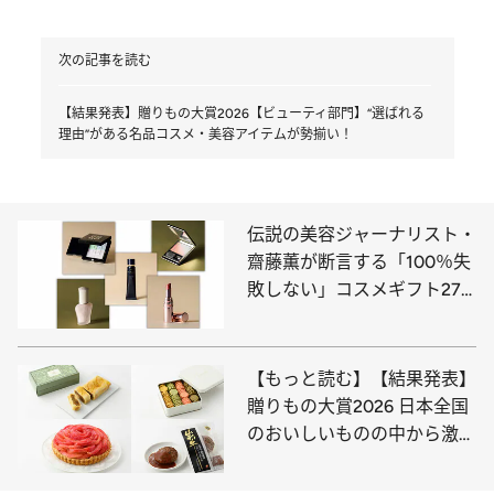
次の記事を読む
【結果発表】贈りもの大賞2026【ビューティ部門】“選ばれる
理由”がある名品コスメ・美容アイテムが勢揃い！
伝説の美容ジャーナリスト・
齋藤薫が断言する「100％失
敗しない」コスメギフト27
選まとめ
【もっと読む】【結果発表】
贈りもの大賞2026 日本全国
のおいしいものの中から激戦
をくぐりぬけ上位をしめたの
は、ご当地の特産素材を活か