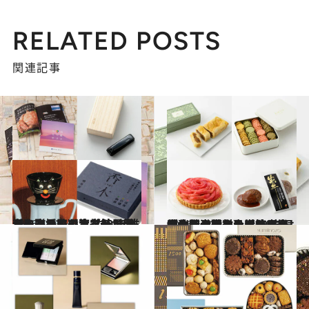
RELATED POSTS
関連記事
2026.5.13
【もっと読む】【結果発表】贈りもの大賞2026 誰かのために選ぶなら、便利さとかわいさを兼ね備えた逸品を。第1位は新生活を応援するアイテム！
ライフスタイル
2026.5.13
【もっと読む】【結果発表】贈りもの大賞2026 日本全国のおいしいものの中から激戦をくぐりぬけ上位をしめたのは、ご当地の特産素材を活かしたグルメ。栄えある第1位は信州を代表するクラシックホテルの逸品に決定！
贈りもの