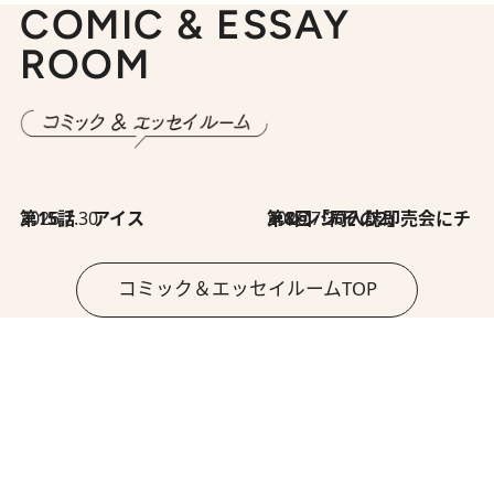
COMIC & ESSAY
ROOM
2026.7.30
第15話 アイス
2026.7.30
第8回「同人誌即売会にチャレンジ その2」
コミック＆エッセイルームTOP