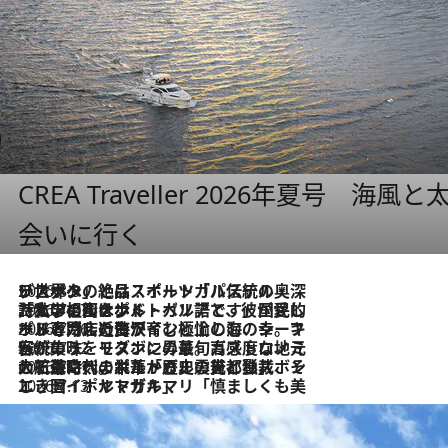
CREA Traveller 2026年夏号
会いに行く
2026.8.8
リスボンの絶品スイーツ「パステル・デ・ナタ」とは？ポルトガル伝統の奥深い世界へ
2026.7.27
「私の祖国はポルトガル語です」国民的詩人フェルナンド・ペソアと、彼が愛した文学の街を歩く
2026.7.26
ポルトガル近海が育む極上の海の幸。キリリと冷えた白ワインと愉しむ、シーフード専門店の贅沢
2026.7.22
伝統の味をモダンに昇華。高感度な地元客が集う、リスボンの最旬ガストロノミー
2026.7.21
大航海時代の栄華から、震災、独裁、そして革命へ。ポルトガル・首都リスボンの石畳に刻まれた「歴史の光と影」
2026.7.13
エッセイ・ヤマザキマリ「慎ましくも美しき国 ポルトガル」