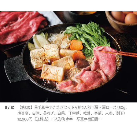
したグルメ。栄えある第1位
は信州を代表するクラシック
ホテルの逸品に決定！
8 / 10
【第3位】黒毛和牛すき焼きセットA 約2人前（肩・肩ロース450g、
焼豆腐、白滝、長ねぎ、白菜、丁字麩、椎茸、春菊、人参、割下）
12,960円（送料込）／人形町今半 写真＝福田喜一