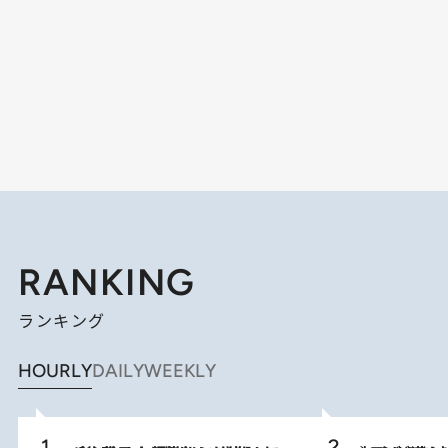
RANKING
ランキング
HOURLY
DAILY
WEEKLY