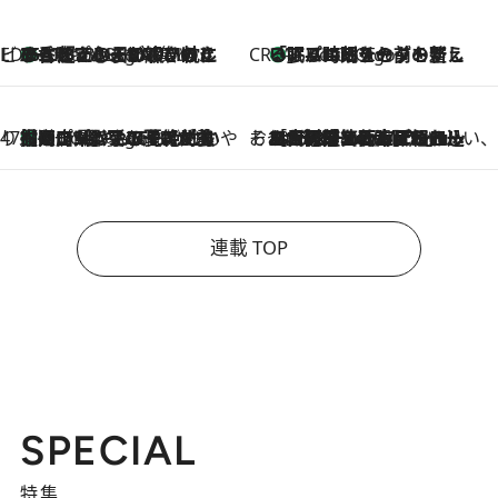
ビューティいいもの集め EDITORS' BEST
35℃超えの日の夜、枕にひと吹き！ BAUMのルームスプレーが、ひのきの香りで心まで解きほぐす
4 Hours Ago
CREA'S CHOICE
「眠る時刻をセットする」——眠りの前を整える、バルミューダの新しいアプローチ
4 Hours Ago
47都道府県の手みやげ ひんやりスイーツで夏を満喫
【岡山県】この夏絶対食べたい 冷やしておいしいおやつ3選 フルーツが主役のプリンやアイスが勢揃い
4 Hours Ago
そおだよおこの関西おいしい、おやつ紀行
2026.8.9
［大阪府箕面市］一皿一皿目の前で仕上げられる、料理を巧みに組み込んだアシェットデセールコース「ミチル アシェット デセール（Michiru assiette dessert）」
連載 TOP
SPECIAL
特集