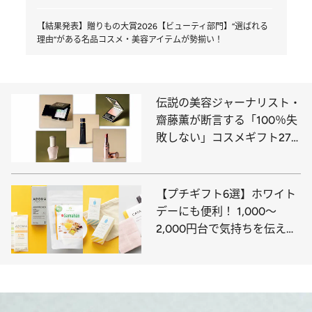
【結果発表】贈りもの大賞2026【ビューティ部門】“選ばれる
理由”がある名品コスメ・美容アイテムが勢揃い！
伝説の美容ジャーナリスト・
齋藤薫が断言する「100％失
敗しない」コスメギフト27
選まとめ
【プチギフト6選】ホワイト
デーにも便利！ 1,000～
2,000円台で気持ちを伝える
優秀アイテムは？《高級おし
ぼりからブルーボトルコーヒ
ーのミニ羊羹まで》