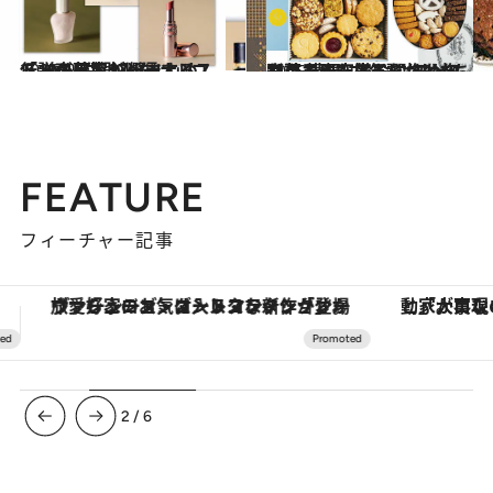
2026.1.7
伝説の美容ジャーナリスト・齋藤薫が断言する「100％失敗しない」コスメギフト27選まとめ
ビューティ＆ヘルス
2025.12.5
お菓子研究家おすすめの【クッキー缶7選】みっちり詰まった様子に惚れ惚れ！ 構想に3年をかけた逸品も
贈りもの
FEATURE
フィーチャー記事
「大事なのは地域の意識を変えること」。ロレックス賞受賞の自然保護活動家が実現させたナイジェリアの自然環境の復活
3
/
6