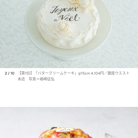
2 / 10
【第1位】「バタークリームケーキ」φ15cm 4,104円／銀座ウエスト
本店 写真＝嶋崎征弘