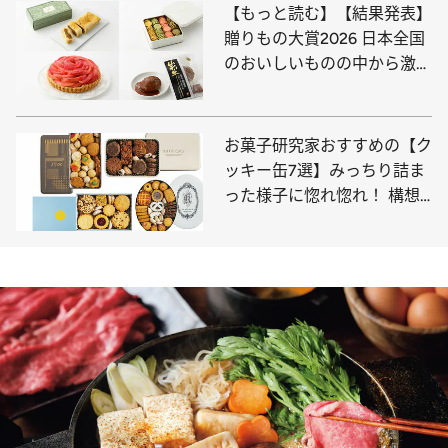
【もっと読む】【結果発表】
贈りもの大賞2026 日本全国
のおいしいものの中から激戦
をくぐりぬけ上位をしめたの
は、ご当地の特産素材を活か
したグルメ。栄えある第1位
お菓子研究家おすすめの【ク
は信州を代表するクラシック
ッキー缶7選】みっちり詰ま
ホテルの逸品に決定！
った様子に惚れ惚れ！ 構想
に3年をかけた逸品も