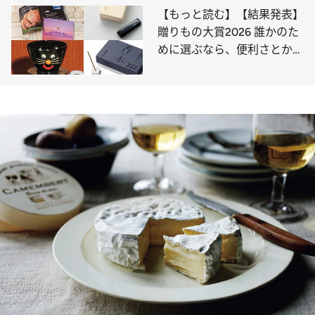
ーのミニ羊羹まで》
【もっと読む】【結果発表】
贈りもの大賞2026 誰かのた
めに選ぶなら、便利さとかわ
いさを兼ね備えた逸品を。第
1位は新生活を応援するアイ
テム！