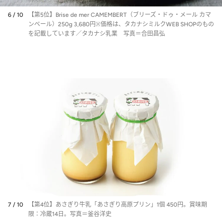
6 / 10
【第5位】Brise de mer CAMEMBERT（ブリーズ・ドゥ・メール カマ
ンベール）250g 3,680円※価格は、タカナシミルクWEB SHOPのもの
を記載しています／タカナシ乳業 写真＝合田昌弘
7 / 10
【第4位】あさぎり牛乳「あさぎり高原プリン」1個 450円。賞味期
限：冷蔵14日。写真＝釜谷洋史