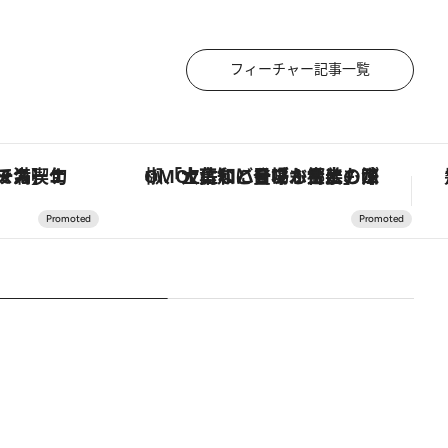
フィーチャー記事一覧
スカーナの郷土料理の手法で満喫！
「土佐和ハーブかき氷」がOMO7高知に登場！生姜、山椒、大葉など目にも舌にも涼を呼ぶ郷土の味