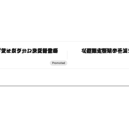
ヴァシュロン・コンスタンタン「オーヴァーシーズ・オートマティック」。旅愛好家のお気に入りコレクションから、ジェンダーレスな新作が登場
【夏限定ディナーコース】旬を迎える稚鮎や花ズッキーニなどをイタリア・ト