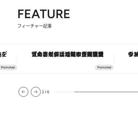
FEATURE
フィーチャー記事
を調える。
「大事なのは地域の意識を変えること」。ロレックス賞受賞の自然保護活動家が実現させたナイジェリアの自然環境の復活
2
/
6