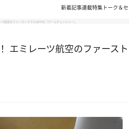
新着記事
連載
特集
トーク＆セ
ツ航空のファーストクラス B777の「ゲームチェンジャー」
 エミレーツ航空のファーストク