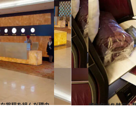
2022.7.14
【カタール航空】数々の受賞歴をもつ 秀逸なビジネスクラス「Qスイート」
旅＆お出かけ