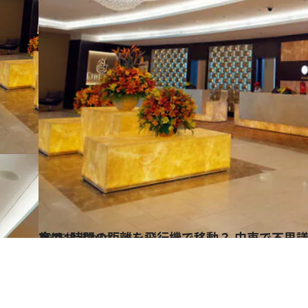
2015.8.28
車で1時間の距離を飛行機で移動？ 中東で不思議な旅程を組んだ理由とは
旅＆お出かけ