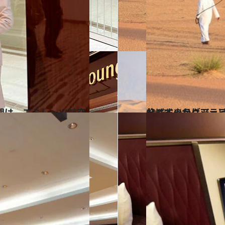
2023.5.21
ドバイのラグジュアリーリゾートへ 砂漠を遊び尽くす非日常
旅＆お出かけ