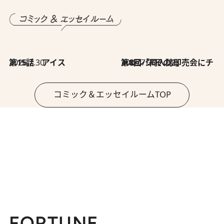
2026.7.30
第15話 アイス
2026.7.30
第8回「同人誌即売会にチャレンジ その2」
コミック＆エッセイルームTOP
FORTUNE