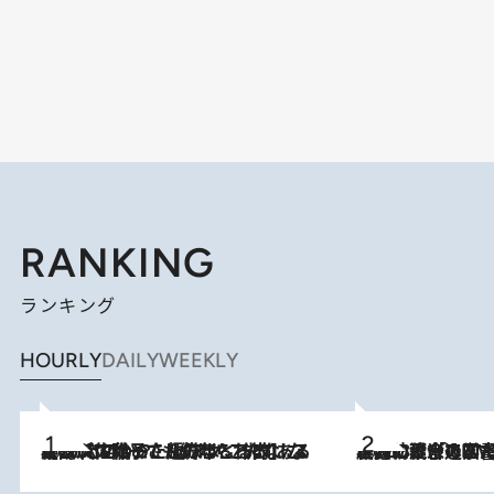
RANKING
ランキング
HOURLY
DAILY
WEEKLY
2026.8.5
【阿川佐和子さんの年とる力】なぜ70代で始めた趣味は“こんなに楽しい”のか？ ピアノ、俳句…スランプに陥っても続けられる“ある秘訣”とは
2026.8.3
慶應幼稚舎の図書室からテレビの世界に飛び込んだ阿川佐和子（72）、「N