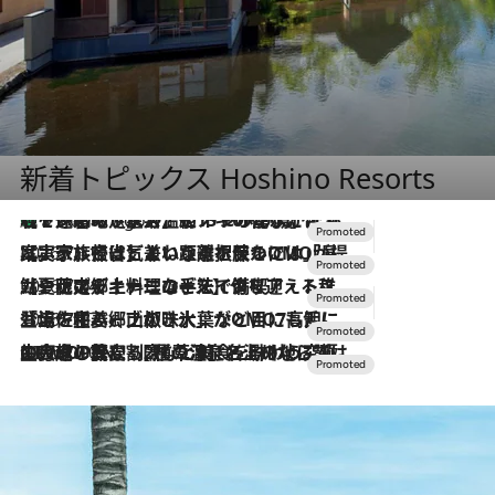
新着トピックス Hoshino Resorts
【トンボの足水浴】ヒノキの香りに包まれて涼感マックス！約13℃の湧水かけ流しを避暑地「星野温泉 トンボの湯」で体験
9 Hours Ago
2026.7.31
【ホテル帰省】という選択肢をOMOが提案。家族とほどよい距離を保つには「昼は実家、夜は気兼ねなくホテルで！」
2026.7.24
【夏限定ディナーコース】旬を迎える稚鮎や花ズッキーニなどをイタリア・トスカーナの郷土料理の手法で満喫！
2026.7.17
「土佐和ハーブかき氷」がOMO7高知に登場！生姜、山椒、大葉など目にも舌にも涼を呼ぶ郷土の味
2026.7.10
NEW OPEN！【界 草津】名湯の地に誕生。趣の異なる2種の温泉と上州ならではの会席・蕎麦割烹など美食を味わう究極の癒やし旅