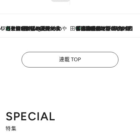
47都道府県の手みやげ ひんやりスイーツで夏を満喫
【京都府】この夏絶対食べたい 冷やしておいしいおやつ3選 ひと口目から心を掴む新緑のテリーヌ
11 Hours Ago
田中稲の勝手に再ブーム
「湘南乃風に憧れて」観客大盛上がりの“タオル回し”に、ラッパー顔負けの高速歌唱まで…さだまさし（74）のアグレッシブすぎる現在地
2026.8.7
連載 TOP
SPECIAL
特集