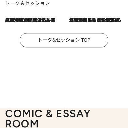
トーク＆セッション
2026.8.3
「今後値上げがあるとすれば…」「リスクがあるのは今年の冬」エネルギー専門家が語る、ホルムズ海峡封鎖が家庭にもたらす“ある心配”
2026.8.3
「住宅建てられない…」「サーチャージ料の高値が続いている」ホルムズ海峡封鎖による影響はいつまで続く？《エネルギー専門家に聞く“どうなる日本の暮らし”》
トーク&セッション TOP
COMIC & ESSAY
ROOM