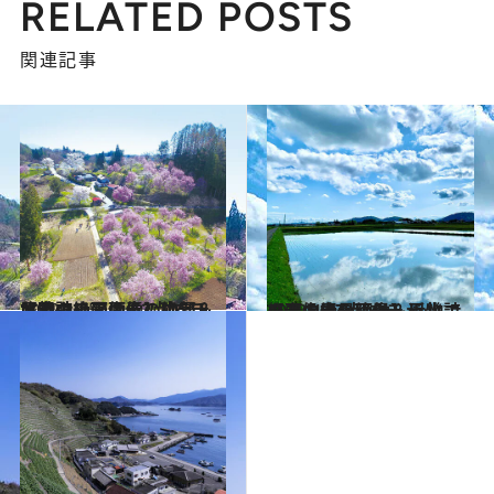
RELATED POSTS
関連記事
2022.4.15
【春の絶景画像】中部・北陸エリアの春の絶景＆風物詩の画像(52点)をチェック！
旅＆お出かけ
2022.4.14
【春の絶景画像】近畿エリアの春の絶景＆風物詩の画像(47点)をチェック！
旅＆お出かけ