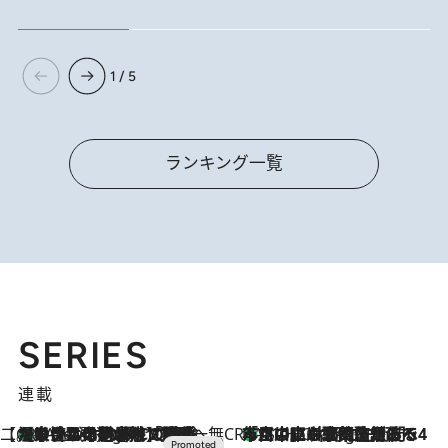
1 / 5
ランキング一覧
SERIES
連載
【CREA×星野リゾート】唯一無二。癒しと発見が待つ場所へ
【トンボの足水浴】ヒノキの香りに包まれて涼感マックス！約13℃の湧水かけ流しを避暑地「星野温泉 トンボの湯」で体験
9 Hours Ago
CREA'S CHOICE
「立川にも歌舞伎があるんだよ」 片岡仁左衛門・市川中車ら豪華座組みで4年目の立川立飛歌舞伎へ
11 Hours Ago