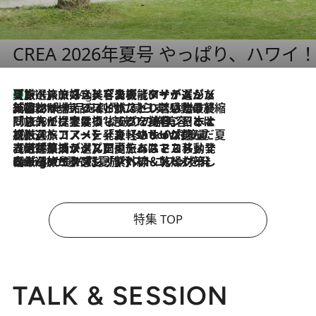
CREA 2026年夏号 やっぱり、ハワイ
【厳選旅コスメ】「多機能アイテムがメイン！」旅好き美容エディターが選んだ夏旅ベストコスメを発表【Mサイズジップ】
11 Hours Ago
2026.8.6
「荷物が増えるほど旅ストレスは増す」美容ジャーナリストがたどり着いた最終結論。“化粧品を劇的に減らす”感動の凝縮美容とは
2026.8.6
「旅先には金髪ウィッグを持参」日本と同じメイクでは損してる!? 美容ジャーナリストが提案する“掟破りの旅美容”とは
2026.8.6
【厳選旅コスメ】「身軽さ＆UV対策重視！」ヘアアーティストshucoが選んだ夏旅ベストコスメを発表【Mサイズジップ】
2026.8.5
【厳選旅コスメ】国内をあちこち移動する河井菜摘が選んだ夏旅ベストコスメ発表！「リラックスアイテムはマスト」【Mサイズジップ】
2026.8.4
【厳選旅コスメ】「紫外線＆乾燥対策しながらメイク感も！」ヘア＆メイクGeorgeが選んだ夏旅ベストコスメを発表！【Mサイズジップ】
特集 TOP
TALK & SESSION