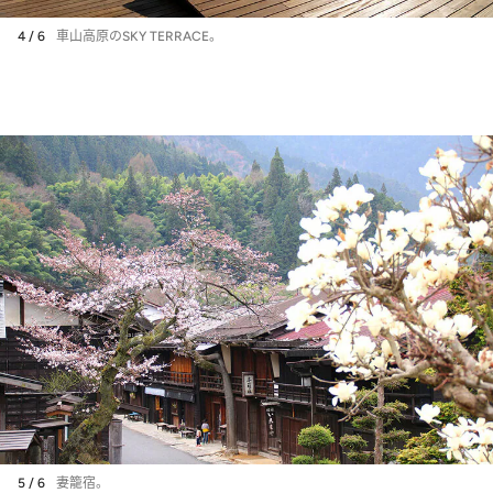
4 / 6
車山高原のSKY TERRACE。
5 / 6
妻籠宿。