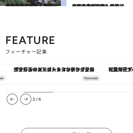
2022.4.13
【春の絶景画像】四国エリアの春の絶景＆風物詩の画像(23点)をチェック！
旅＆お出かけ
2022.4.15
【春の絶景画像】関東エリアの春の絶景＆風物詩の画像(41点)をチェック！
旅＆お出かけ
FEATURE
フィーチャー記事
【夏限定ディナーコース】旬を迎える稚鮎や花ズッキーニなどをイタリア・トスカーナの郷土料理の手法で満喫！
3
/
6