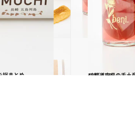
を総まとめ
2021.1.18
47都道府県の手土
グルメ