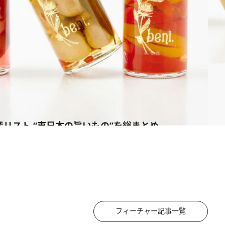
産リスト “東日本の旨いもの”を総まとめ
フィーチャー記事一覧