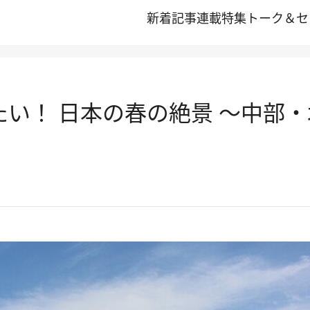
新着記事
連載
特集
トーク＆セ
きたい！ 日本の春の絶景 ～中部