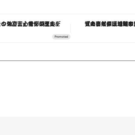
「星のや富士」でデジタルデトックス。冨士信仰の歴史を辿り、心身を調える。