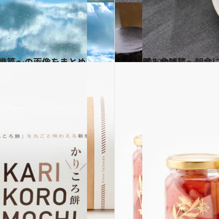
2022.2.2
手みやげに、朝食に喜ばれる！ 47都道府県の「パンとコーヒー」 ～中部・北陸篇～
グルメ