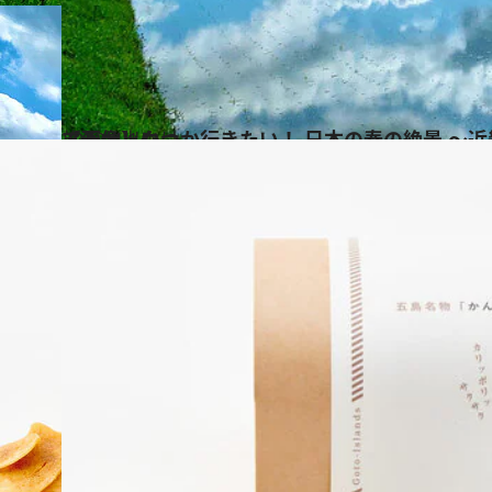
2022.4.14
【画像】いつか行きたい！ 日本の春の絶景 ～近畿篇～の画像をまとめてチェック
旅＆お出かけ