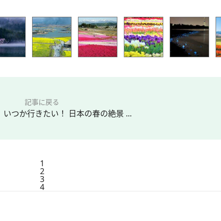
記事に戻る
】 いつか行きたい！ 日本の春の絶景 ...
1
2
3
4