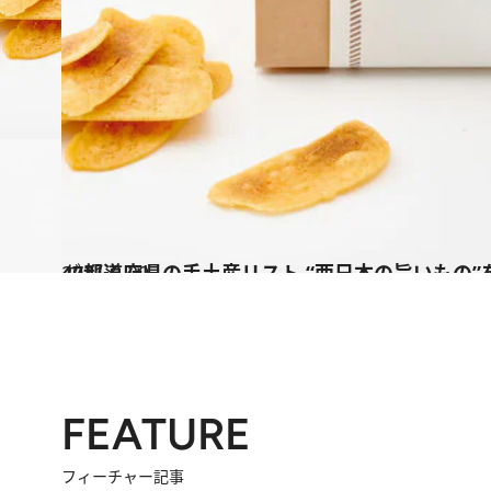
2021.2.20
47都道府県の手土産リスト “西日本の旨いもの”
グルメ
FEATURE
フィーチャー記事