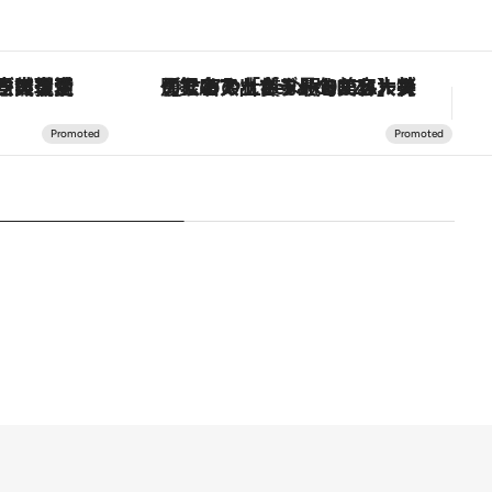
「大事なのは地域の意識を変えること」。ロレックス賞受賞の自然保護活動家が実現させたナイジェリアの自然環境の復活
【銀座で出合う最旬美容】美髪ケアや上質な眠り…セルフケアのアップデートから、特別な名入れギフトまで。大人のための「ReFa GINZA」クルーズ