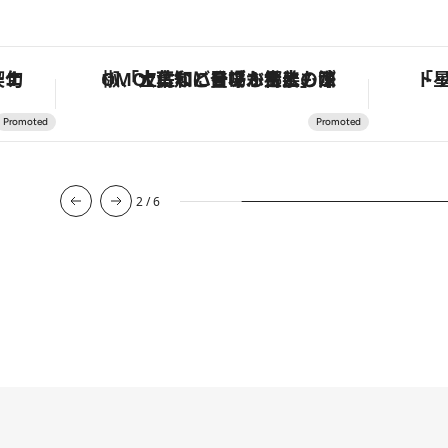
手法で満喫！
「土佐和ハーブかき氷」がOMO7高知に登場！生姜、山椒、大葉など目にも舌にも涼を呼ぶ郷土の味
2
/
6