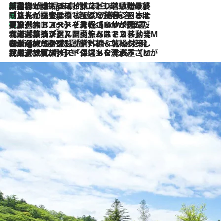
「荷物が増えるほど旅ストレスは増す」美容ジャーナリストがたどり着いた最終結論。“化粧品を劇的に減らす”感動の凝縮美容とは
7 Hours Ago
「旅先には金髪ウィッグを持参」日本と同じメイクでは損してる!? 美容ジャーナリストが提案する“掟破りの旅美容”とは
7 Hours Ago
【厳選旅コスメ】「身軽さ＆UV対策重視！」ヘアアーティストshucoが選んだ夏旅ベストコスメを発表【Mサイズジップ】
7 Hours Ago
2026.8.5
【厳選旅コスメ】国内をあちこち移動する河井菜摘が選んだ夏旅ベストコスメ発表！「リラックスアイテムはマスト」【Mサイズジップ】
2026.8.4
【厳選旅コスメ】「紫外線＆乾燥対策しながらメイク感も！」ヘア＆メイクGeorgeが選んだ夏旅ベストコスメを発表！【Mサイズジップ】
2026.8.3
【厳選旅コスメ】「保湿もタイパ重視！」“サウナ好き”タレント清水みさとが愛用する夏旅ベストコスメを発表！【Mサイズジップ】