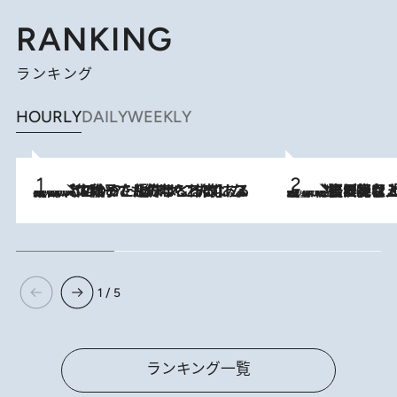
RANKING
ランキング
HOURLY
DAILY
WEEKLY
2026.8.5
【阿川佐和子さんの年とる力】なぜ70代で始めた趣味は“こんなに楽しい”のか？ ピアノ、俳句…スランプに陥っても続けられる“ある秘訣”とは
2026.8.5
【なぜ吉沢亮は「気配を消せる」のか？】興行収入208億の『国宝』を経て挑むミュージカル『ディア・エヴァン・ハンセン』。トップ俳優が舞台上でさらけ出した“孤独”とは
1 / 5
ランキング一覧