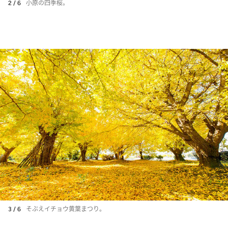
2 / 6
小原の四季桜。
3 / 6
そぶえイチョウ黄葉まつり。