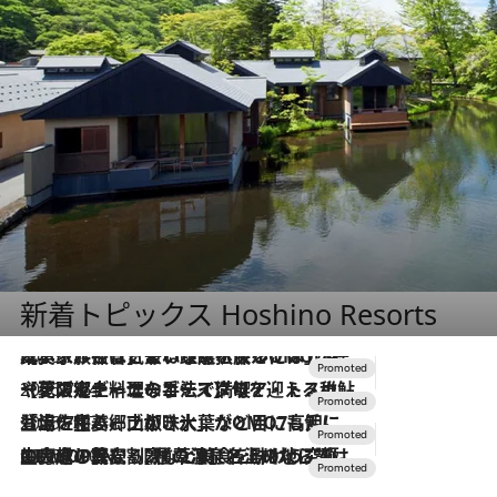
新着トピックス Hoshino Resorts
2026.7.31
【ホテル帰省】という選択肢をOMOが提案。家族とほどよい距離を保つには「昼は実家、夜は気兼ねなくホテルで！」
2026.7.24
【夏限定ディナーコース】旬を迎える稚鮎や花ズッキーニなどをイタリア・トスカーナの郷土料理の手法で満喫！
2026.7.17
「土佐和ハーブかき氷」がOMO7高知に登場！生姜、山椒、大葉など目にも舌にも涼を呼ぶ郷土の味
2026.7.10
NEW OPEN！【界 草津】名湯の地に誕生。趣の異なる2種の温泉と上州ならではの会席・蕎麦割烹など美食を味わう究極の癒やし旅