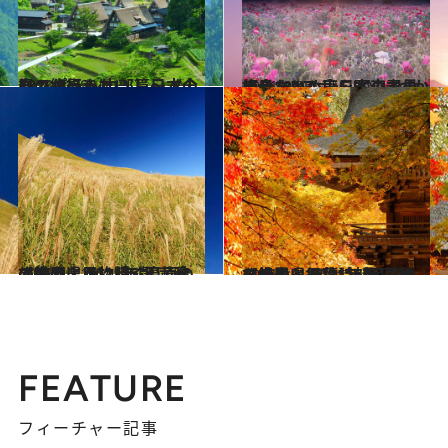
2021.4.28
いつか行きたい！ 日本の春の絶景 ～中部篇～《全43スポット》
旅＆お出かけ
2021.4.25
《全101スポット》いつか行きたい！東日本の春の絶景まとめ①を写真で見る
旅＆お出かけ
2021.10.16
【静岡県 2021年版】 秋の絶景・風物詩5選 黄金の海のように輝く高原のすすき
旅＆お出かけ
2021.10.15
【岐阜県 2021年版】 秋の絶景・風物詩5選 華麗な社殿と紅葉に魅了される光景
旅＆お出かけ
FEATURE
フィーチャー記事