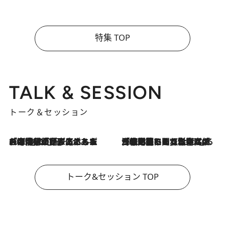
特集 TOP
TALK & SESSION
トーク＆セッション
2026.8.3
「今後値上げがあるとすれば…」「リスクがあるのは今年の冬」エネルギー専門家が語る、ホルムズ海峡封鎖が家庭にもたらす“ある心配”
2026.8.3
「住宅建てられない…」「サーチャージ料の高値が続いている」ホルムズ海峡封鎖による影響はいつまで続く？《エネルギー専門家に聞く“どうなる日本の暮らし”》
トーク&セッション TOP