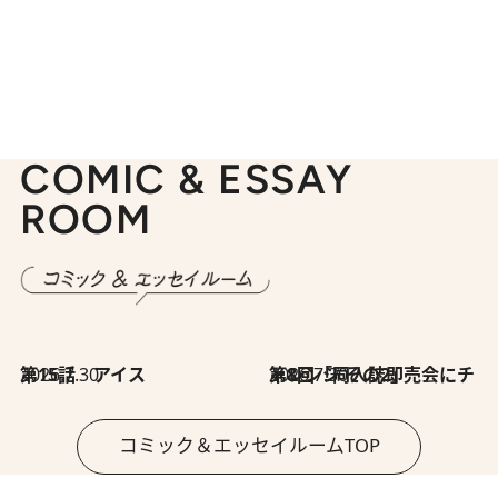
COMIC & ESSAY
ROOM
2026.7.30
第15話 アイス
2026.7.30
第8回「同人誌即売会にチャレンジ その2」
コミック＆エッセイルームTOP