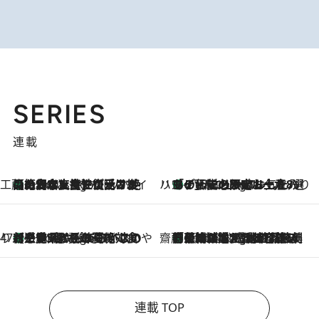
SERIES
連載
工藤まやのおもてなしハワイ
【ハワイ土産】ローカルの絶大な支持で復活！ 絶品の幻クッキー《元ファンの日本人女性が受け継いだ名店》
7 Hours Ago
ハワイ賢者 リサのお気に入りリスト
あの伝説の限定トートも！ リニューアルした「ディーン＆デルーカ ハワイ」で必須のお土産8選
7 Hours Ago
47都道府県の手みやげ ひんやりスイーツで夏を満喫
【三重県】この夏絶対食べたい 冷やしておいしいおやつ3選 お餅×アイスの新感覚スイーツ
7 Hours Ago
齋藤 薫 美容脳ルネサンス
「荷物が増えるほど旅ストレスは増す」美容ジャーナリストがたどり着いた最終結論。“化粧品を劇的に減らす”感動の凝縮美容とは
7 Hours Ago
連載 TOP