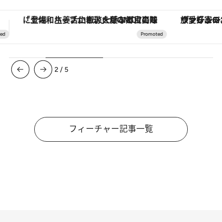
ヴァシュロン・コンスタンタン「オーヴァーシーズ・オートマティック」。旅愛好家のお気に入りコレクションから、ジェンダーレスな新作が登場
【銀座で出合う最旬美容】美髪ケアや上質な眠
3
/
5
フィーチャー記事一覧