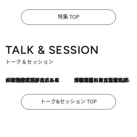
特集 TOP
TALK & SESSION
トーク＆セッション
2026.8.3
「今後値上げがあるとすれば…」「リスクがあるのは今年の冬」エネルギー専門家が語る、ホルムズ海峡封鎖が家庭にもたらす“ある心配”
2026.8.3
「住宅建てられない…」「サーチャージ料の高値が続いている」ホルムズ海峡封鎖による影響はいつまで続く？《エネルギー専門家に聞く“どうなる日本の暮らし”》
トーク&セッション TOP