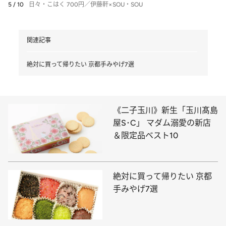
5 / 10
日々・こはく 700円／伊藤軒×SOU・SOU
関連記事
絶対に買って帰りたい 京都手みやげ7選
《二子玉川》新生「玉川髙島
屋S･C」 マダム溺愛の新店
＆限定品ベスト10
絶対に買って帰りたい 京都
手みやげ7選