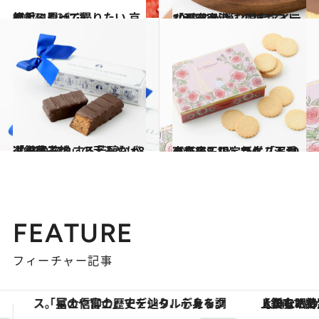
2017.10.30
絶対に買って帰りたい 京都手みやげ7選
グルメ
2019.8.9
「羽田空港」の神ギフト10選 心が弾む限定アイテムが充実
グルメ
2019.12.15
「銀座三越」の手みやげ8選 惚れ惚れする芳醇なバター菓子
グルメ
2019.12.18
《二子玉川》新生「玉川髙島屋S･C」 マダム溺愛の新店＆限定品ベスト10
グルメ
FEATURE
フィーチャー記事
【銀座で出合う最旬美容】美髪ケアや上質な眠り…セルフケアのアップデートから、特別な名入れギフトまで。大人のための「ReFa GINZA」クルーズ