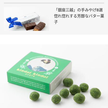
「銀座三越」の手みやげ8選
惚れ惚れする芳醇なバター菓
子