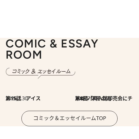
COMIC & ESSAY
ROOM
2026.7.30
第15話 アイス
2026.7.30
第8回「同人誌即売会にチャレンジ その2」
コミック＆エッセイルームTOP