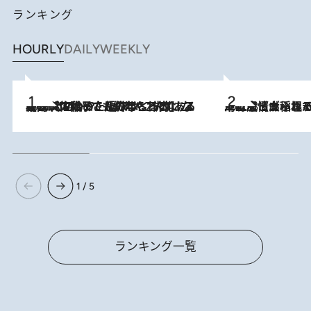
ランキング
HOURLY
DAILY
WEEKLY
2026.8.5
【阿川佐和子さんの年とる力】なぜ70代で始めた趣味は“こんなに楽しい”のか？ ピアノ、俳句…スランプに陥っても続けられる“ある秘訣”とは
2026.8.5
下町風情あふれる台北屈指の人気エリア・大稲埕でセンスのいい台湾土産《ヴィン
1 / 5
ランキング一覧