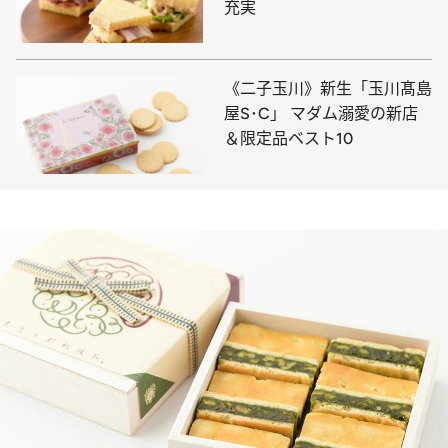
充実
《二子玉川》新生「玉川髙島
屋S･C」 マダム溺愛の新店
＆限定品ベスト10