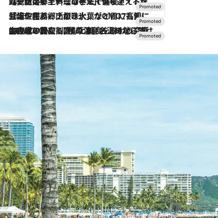
2026.7.24
【夏限定ディナーコース】旬を迎える稚鮎や花ズッキーニなどをイタリア・トスカーナの郷土料理の手法で満喫！
2026.7.17
「土佐和ハーブかき氷」がOMO7高知に登場！生姜、山椒、大葉など目にも舌にも涼を呼ぶ郷土の味
2026.7.10
NEW OPEN！【界 草津】名湯の地に誕生。趣の異なる2種の温泉と上州ならではの会席・蕎麦割烹など美食を味わう究極の癒やし旅