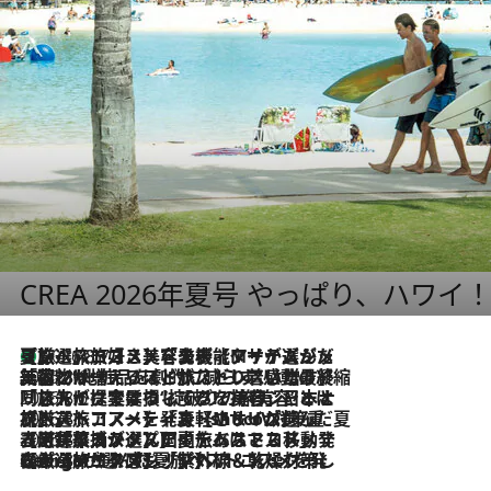
CREA 2026年夏号 やっぱり、ハワイ
【厳選旅コスメ】「多機能アイテムがメイン！」旅好き美容エディターが選んだ夏旅ベストコスメを発表【Mサイズジップ】
2026.8.7
2026.8.6
「荷物が増えるほど旅ストレスは増す」美容ジャーナリストがたどり着いた最終結論。“化粧品を劇的に減らす”感動の凝縮美容とは
2026.8.6
「旅先には金髪ウィッグを持参」日本と同じメイクでは損してる!? 美容ジャーナリストが提案する“掟破りの旅美容”とは
2026.8.6
【厳選旅コスメ】「身軽さ＆UV対策重視！」ヘアアーティストshucoが選んだ夏旅ベストコスメを発表【Mサイズジップ】
2026.8.5
【厳選旅コスメ】国内をあちこち移動する河井菜摘が選んだ夏旅ベストコスメ発表！「リラックスアイテムはマスト」【Mサイズジップ】
2026.8.4
【厳選旅コスメ】「紫外線＆乾燥対策しながらメイク感も！」ヘア＆メイクGeorgeが選んだ夏旅ベストコスメを発表！【Mサイズジップ】