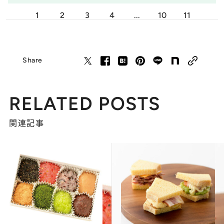
1
2
3
4
...
10
11
Share
RELATED POSTS
関連記事