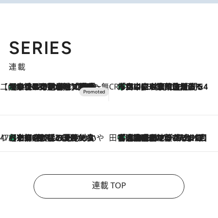
SERIES
連載
【CREA×星野リゾート】唯一無二。癒しと発見が待つ場所へ
【トンボの足水浴】ヒノキの香りに包まれて涼感マックス！約13℃の湧水かけ流しを避暑地「星野温泉 トンボの湯」で体験
2026.8.7
CREA'S CHOICE
「立川にも歌舞伎があるんだよ」 片岡仁左衛門・市川中車ら豪華座組みで4年目の立川立飛歌舞伎へ
2026.8.7
47都道府県の手みやげ ひんやりスイーツで夏を満喫
【京都府】この夏絶対食べたい 冷やしておいしいおやつ3選 ひと口目から心を掴む新緑のテリーヌ
2026.8.7
田中稲の勝手に再ブーム
「湘南乃風に憧れて」観客大盛上がりの“タオル回し”に、ラッパー顔負けの高速歌唱まで…さだまさし（74）のアグレッシブすぎる現在地
2026.8.7
連載 TOP