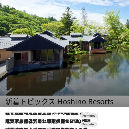
新着トピックス Hoshino Resorts
【トンボの足水浴】ヒノキの香りに包まれて涼感マックス！約13℃の湧水かけ流しを避暑地「星野温泉 トンボの湯」で体験
2026.8.7
2026.7.31
【ホテル帰省】という選択肢をOMOが提案。家族とほどよい距離を保つには「昼は実家、夜は気兼ねなくホテルで！」