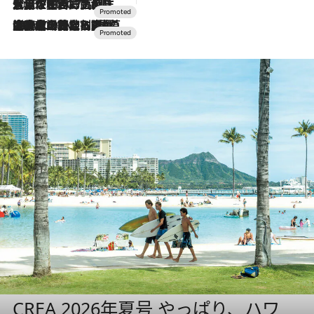
2026.7.17
「土佐和ハーブかき氷」がOMO7高知に登場！生姜、山椒、大葉など目にも舌にも涼を呼ぶ郷土の味
2026.7.10
NEW OPEN！【界 草津】名湯の地に誕生。趣の異なる2種の温泉と上州ならではの会席・蕎麦割烹など美食を味わう究極の癒やし旅
CREA 2026年夏号 やっぱり、ハワ