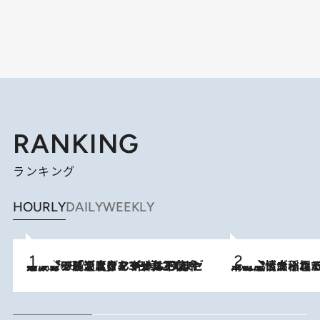
RANKING
ランキング
HOURLY
DAILY
WEEKLY
メントールやエタノールは不使用。ピジョンより、マイルドな冷感成分で肌温度をマイナス3℃まで下げる「ごきげんクール ひんやりアクアミスト」を3名様にプレゼント
2026.8.7
2026.8.5
下町風情あふれる台北屈指の人気エリア・大稲埕でセンスのいい台湾土産《ヴィン