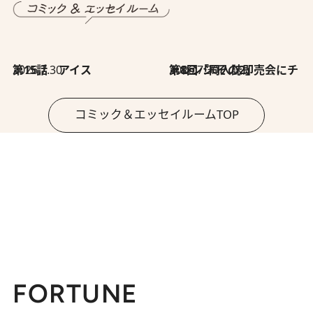
2026.7.30
第15話 アイス
2026.7.30
第8回「同人誌即売会にチャレンジ その2」
コミック＆エッセイルームTOP
FORTUNE