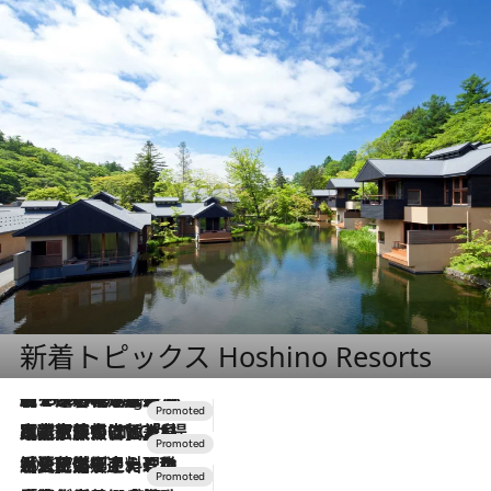
新着トピックス Hoshino Resorts
【トンボの足水浴】ヒノキの香りに包まれて涼感マックス！約13℃の湧水かけ流しを避暑地「星野温泉 トンボの湯」で体験
11 Hours Ago
2026.7.31
【ホテル帰省】という選択肢をOMOが提案。家族とほどよい距離を保つには「昼は実家、夜は気兼ねなくホテルで！」
2026.7.24
【夏限定ディナーコース】旬を迎える稚鮎や花ズッキーニなどをイタリア・トスカーナの郷土料理の手法で満喫！