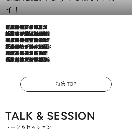
イ！
【厳選旅コスメ】「多機能アイテムがメイン！」旅好き美容エディターが選んだ夏旅ベストコスメを発表【Mサイズジップ】
2026.8.7
2026.8.6
「荷物が増えるほど旅ストレスは増す」美容ジャーナリストがたどり着いた最終結論。“化粧品を劇的に減らす”感動の凝縮美容とは
2026.8.6
「旅先には金髪ウィッグを持参」日本と同じメイクでは損してる!? 美容ジャーナリストが提案する“掟破りの旅美容”とは
2026.8.6
【厳選旅コスメ】「身軽さ＆UV対策重視！」ヘアアーティストshucoが選んだ夏旅ベストコスメを発表【Mサイズジップ】
2026.8.5
【厳選旅コスメ】国内をあちこち移動する河井菜摘が選んだ夏旅ベストコスメ発表！「リラックスアイテムはマスト」【Mサイズジップ】
2026.8.4
【厳選旅コスメ】「紫外線＆乾燥対策しながらメイク感も！」ヘア＆メイクGeorgeが選んだ夏旅ベストコスメを発表！【Mサイズジップ】
特集 TOP
TALK & SESSION
トーク＆セッション