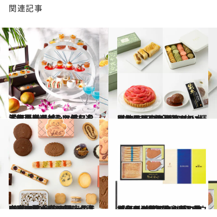
関連記事
2026.6.16
「初夏のフルーツアフタヌーンティー」で旬を迎える果実の甘みと香りを満喫。レアメニューにも注目の厳選3軒！
旅＆お出かけ
2026.5.13
【結果発表】贈りもの大賞2026 日本全国のおいしいものの中から第1位に輝いたのは、あのクラシックホテルの逸品！
贈りもの
2026.5.2
《東京駅「グランスタ東京」の手土産10選》くまのパッケージに“キュン”な(NO) RAISIN SANDWICH、ピエール マルコリーニ、Mr. CHEESECAKEの限定品まで…
グルメ
2026.6.10
「何この夢のセット」…有名和洋菓子店の夢コラボ【ヨックモック×銀座ウエスト×鎌倉 豊島屋】看板商品が特別な一箱に集結した、“間違いない”サマーギフト！
グルメ