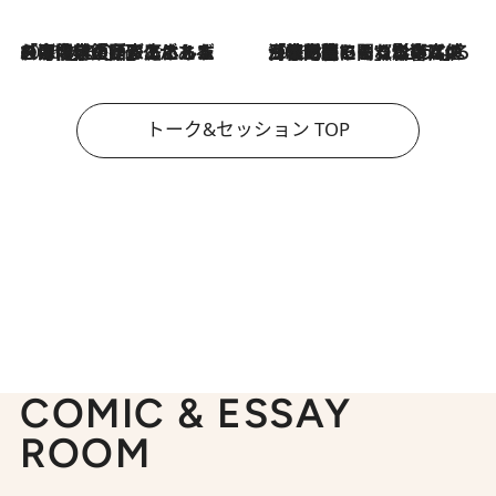
2026.8.3
「今後値上げがあるとすれば…」「リスクがあるのは今年の冬」エネルギー専門家が語る、ホルムズ海峡封鎖が家庭にもたらす“ある心配”
2026.8.3
「住宅建てられない…」「サーチャージ料の高値が続いている」ホルムズ海峡封鎖による影響はいつまで続く？《エネルギー専門家に聞く“どうなる日本の暮らし”》
トーク&セッション TOP
COMIC & ESSAY
ROOM