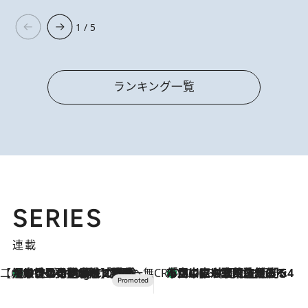
1 / 5
ランキング一覧
SERIES
連載
【CREA×星野リゾート】唯一無二。癒しと発見が待つ場所へ
【トンボの足水浴】ヒノキの香りに包まれて涼感マックス！約13℃の湧水かけ流しを避暑地「星野温泉 トンボの湯」で体験
11 Hours Ago
CREA'S CHOICE
「立川にも歌舞伎があるんだよ」 片岡仁左衛門・市川中車ら豪華座組みで4年目の立川立飛歌舞伎へ
2026.8.7