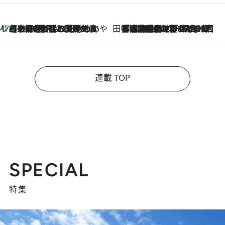
47都道府県の手みやげ ひんやりスイーツで夏を満喫
【京都府】この夏絶対食べたい 冷やしておいしいおやつ3選 ひと口目から心を掴む新緑のテリーヌ
2026.8.7
田中稲の勝手に再ブーム
「湘南乃風に憧れて」観客大盛上がりの“タオル回し”に、ラッパー顔負けの高速歌唱まで…さだまさし（74）のアグレッシブすぎる現在地
2026.8.7
連載 TOP
SPECIAL
特集