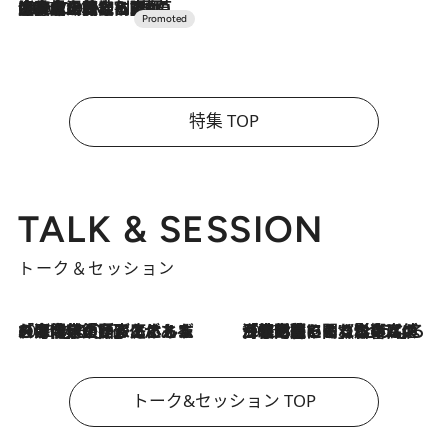
2026.7.10
NEW OPEN！【界 草津】名湯の地に誕生。趣の異なる2種の温泉と上州ならではの会席・蕎麦割烹など美食を味わう究極の癒やし旅
特集 TOP
TALK & SESSION
トーク＆セッション
2026.8.3
「今後値上げがあるとすれば…」「リスクがあるのは今年の冬」エネルギー専門家が語る、ホルムズ海峡封鎖が家庭にもたらす“ある心配”
2026.8.3
「住宅建てられない…」「サーチャージ料の高値が続いている」ホルムズ海峡封鎖による影響はいつまで続く？《エネルギー専門家に聞く“どうなる日本の暮らし”》
トーク&セッション TOP