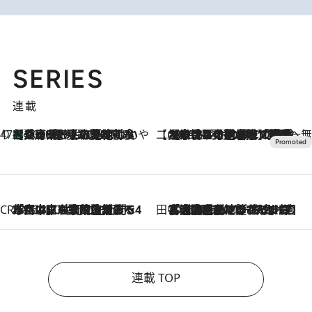
SERIES
連載
47都道府県の手みやげ ひんやりスイーツで夏を満喫
【兵庫県】この夏絶対食べたい 冷やしておいしいおやつ3選 淡路島の恵みをジェラートに集約
2026.8.8
【CREA×星野リゾート】唯一無二。癒しと発見が待つ場所へ
2026.8.7
【トンボの足水浴】ヒノキの香りに包まれて涼感マックス！約13℃の湧水かけ流しを避暑地「星野温泉 トンボの湯」で体験
CREA'S CHOICE
2026.8.7
「立川にも歌舞伎があるんだよ」 片岡仁左衛門・市川中車ら豪華座組みで4年目の立川立飛歌舞伎へ
田中稲の勝手に再ブーム
2026.8.7
「湘南乃風に憧れて」観客大盛上がりの“タオル回し”に、ラッパー顔負けの高速歌唱まで…さだまさし（74）のアグレッシブすぎる現在地
連載 TOP