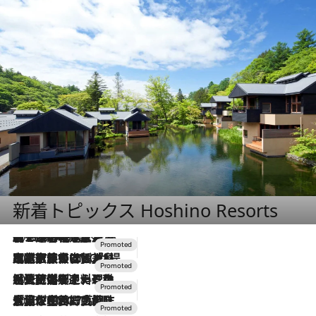
新着トピックス Hoshino Resorts
2026.8.7
【トンボの足水浴】ヒノキの香りに包まれて涼感マックス！約13℃の湧水かけ流しを避暑地「星野温泉 トンボの湯」で体験
2026.7.31
【ホテル帰省】という選択肢をOMOが提案。家族とほどよい距離を保つには「昼は実家、夜は気兼ねなくホテルで！」
2026.7.24
【夏限定ディナーコース】旬を迎える稚鮎や花ズッキーニなどをイタリア・トスカーナの郷土料理の手法で満喫！
2026.7.17
「土佐和ハーブかき氷」がOMO7高知に登場！生姜、山椒、大葉など目にも舌にも涼を呼ぶ郷土の味