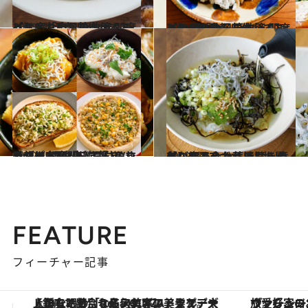
2023.5.22
【お疲れの日の救済レシピ】8選 手軽に作れてちゃんとおいしい！ ～即席ごはん「肉」篇～
グルメ
2023.5.20
【お疲れの日の救済レシピ】8選 手軽に作れてちゃんとおいしい！ ～即席ごはん「魚」篇～
グルメ
2022.11.19
手軽でおいしい！ しらすレシピ6選 しらす好き“シラサー”の白央篤司さん ＆ごはん同盟 しらいのりこさん考案
グルメ
2023.5.23
【ごちそうお茶漬けレシピ】7選 アボカド＆塩昆布、穴子＆たくあん… 意外な組み合わせで驚きのおいしさ！
グルメ
FEATURE
フィーチャー記事
ヴァシュロン・コンスタンタン「オーヴァーシーズ・オートマティック」。旅愛好家のお気に入りコレクションから、ジェンダーレスな新作が登場