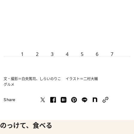
1
2
3
4
5
6
7
文・撮影＝白央篤司、しらいのりこ イラスト＝二村大輔
グルメ
Share
のっけて、食べる