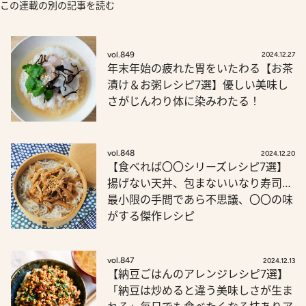
この連載の別の記事を読む
vol.849
2024.12.27
年末年始の疲れた胃をいたわる【お茶
漬け＆お粥レシピ7選】優しい美味し
さがじんわり体に染みわたる！
vol.848
2024.12.20
【食べれば〇〇シリーズレシピ7選】
揚げない天丼、包まないいなり寿司…
最小限の手間であら不思議、〇〇の味
がする傑作レシピ
vol.847
2024.12.13
【納豆ごはんのアレンジレシピ7選】
「納豆は炒めると違う美味しさが生ま