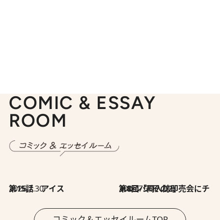
COMIC & ESSAY
ROOM
2026.7.30
第15話 アイス
2026.7.30
第8回「同人誌即売会にチャレンジ その2」
コミック＆エッセイルームTOP