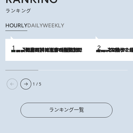
ランキング
HOURLY
DAILY
WEEKLY
「最後に見られてよかった」上野動物園の東園パンダ舎が解体前に特別公開。8月16日まで延長されたパネル展と共に辿る“半世紀”のパンダ飼育《解体工事の図面あり》
2026.8.8
2026.8.5
【阿川佐和子さんの年とる力】なぜ70代で始めた趣味は“こんなに楽しい”のか？ ピアノ、俳句…スランプに陥っても続けられる“ある秘訣”とは
1 / 5
ランキング一覧