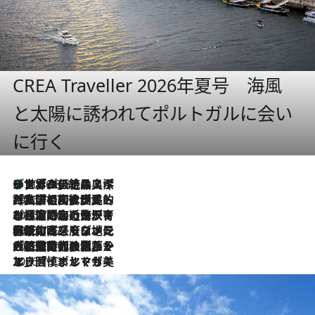
CREA Traveller 2026年夏号 海風
と太陽に誘われてポルトガルに会い
に行く
リスボンの絶品スイーツ「パステル・デ・ナタ」とは？ポルトガル伝統の奥深い世界へ
2026.8.8
2026.7.27
「私の祖国はポルトガル語です」国民的詩人フェルナンド・ペソアと、彼が愛した文学の街を歩く
2026.7.26
ポルトガル近海が育む極上の海の幸。キリリと冷えた白ワインと愉しむ、シーフード専門店の贅沢
2026.7.22
伝統の味をモダンに昇華。高感度な地元客が集う、リスボンの最旬ガストロノミー
2026.7.21
大航海時代の栄華から、震災、独裁、そして革命へ。ポルトガル・首都リスボンの石畳に刻まれた「歴史の光と影」
2026.7.13
エッセイ・ヤマザキマリ「慎ましくも美しき国 ポルトガル」