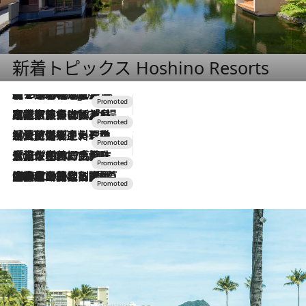
新着トピックス Hoshino Resorts
【トンボの足水浴】ヒノキの香りに包まれて涼感マックス！約13℃の湧水かけ流しを避暑地「星野温泉 トンボの湯」で体験
2 Hours Ago
2026.7.31
【ホテル帰省】という選択肢をOMOが提案。家族とほどよい距離を保つには「昼は実家、夜は気兼ねなくホテルで！」
2026.7.24
【夏限定ディナーコース】旬を迎える稚鮎や花ズッキーニなどをイタリア・トスカーナの郷土料理の手法で満喫！
2026.7.17
「土佐和ハーブかき氷」がOMO7高知に登場！生姜、山椒、大葉など目にも舌にも涼を呼ぶ郷土の味
2026.7.10
NEW OPEN！【界 草津】名湯の地に誕生。趣の異なる2種の温泉と上州ならではの会席・蕎麦割烹など美食を味わう究極の癒やし旅