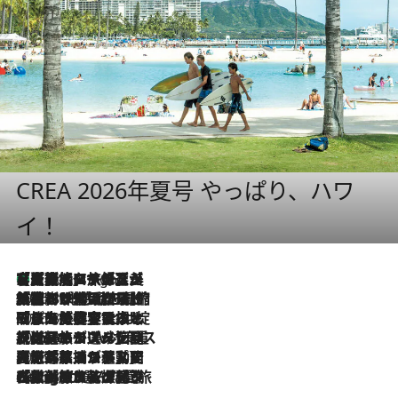
CREA 2026年夏号 やっぱり、ハワ
イ！
【厳選旅コスメ】「多機能アイテムがメイン！」旅好き美容エディターが選んだ夏旅ベストコスメを発表【Mサイズジップ】
4 Hours Ago
2026.8.6
「荷物が増えるほど旅ストレスは増す」美容ジャーナリストがたどり着いた最終結論。“化粧品を劇的に減らす”感動の凝縮美容とは
2026.8.6
「旅先には金髪ウィッグを持参」日本と同じメイクでは損してる!? 美容ジャーナリストが提案する“掟破りの旅美容”とは
2026.8.6
【厳選旅コスメ】「身軽さ＆UV対策重視！」ヘアアーティストshucoが選んだ夏旅ベストコスメを発表【Mサイズジップ】
2026.8.5
【厳選旅コスメ】国内をあちこち移動する河井菜摘が選んだ夏旅ベストコスメ発表！「リラックスアイテムはマスト」【Mサイズジップ】
2026.8.4
【厳選旅コスメ】「紫外線＆乾燥対策しながらメイク感も！」ヘア＆メイクGeorgeが選んだ夏旅ベストコスメを発表！【Mサイズジップ】