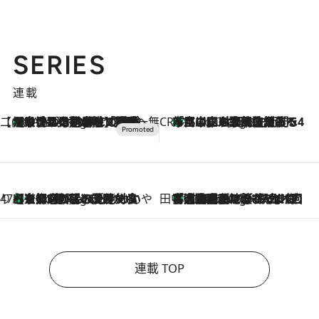
SERIES
連載
【CREA×星野リゾート】唯一無二。癒しと発見が待つ場所へ
【トンボの足水浴】ヒノキの香りに包まれて涼感マックス！約13℃の湧水かけ流しを避暑地「星野温泉 トンボの湯」で体験
2 Hours Ago
CREA'S CHOICE
「立川にも歌舞伎があるんだよ」 片岡仁左衛門・市川中車ら豪華座組みで4年目の立川立飛歌舞伎へ
4 Hours Ago
47都道府県の手みやげ ひんやりスイーツで夏を満喫
【京都府】この夏絶対食べたい 冷やしておいしいおやつ3選 ひと口目から心を掴む新緑のテリーヌ
4 Hours Ago
田中稲の勝手に再ブーム
「湘南乃風に憧れて」観客大盛上がりの“タオル回し”に、ラッパー顔負けの高速歌唱まで…さだまさし（74）のアグレッシブすぎる現在地
9 Hours Ago
連載 TOP