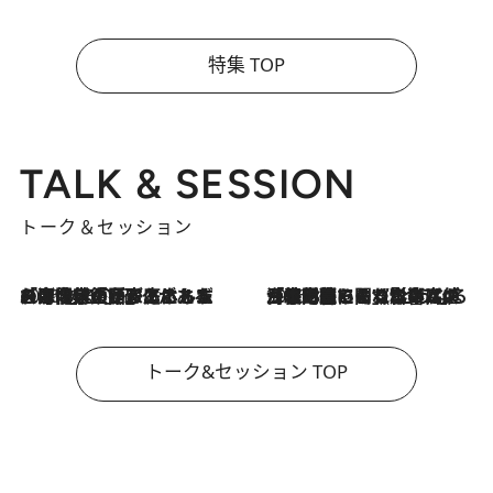
特集 TOP
TALK & SESSION
トーク＆セッション
2026.8.3
「今後値上げがあるとすれば…」「リスクがあるのは今年の冬」エネルギー専門家が語る、ホルムズ海峡封鎖が家庭にもたらす“ある心配”
2026.8.3
「住宅建てられない…」「サーチャージ料の高値が続いている」ホルムズ海峡封鎖による影響はいつまで続く？《エネルギー専門家に聞く“どうなる日本の暮らし”》
トーク&セッション TOP