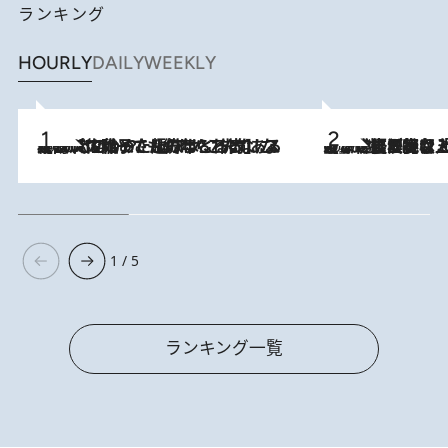
ランキング
HOURLY
DAILY
WEEKLY
2026.8.5
【阿川佐和子さんの年とる力】なぜ70代で始めた趣味は“こんなに楽しい”のか？ ピアノ、俳句…スランプに陥っても続けられる“ある秘訣”とは
2026.8.5
【なぜ吉沢亮は「気配を消せる」のか？】興行収入208億の『国宝』を経て挑むミュージカル『ディア・エヴァン・ハンセン』。トップ俳優が舞台上でさらけ出した“孤独”とは
1 / 5
ランキング一覧