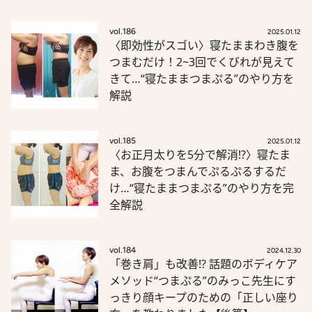
vol.186
2025.01.12
〈即効性がスゴい〉寝たままわき腹を
つまむだけ！2~3回でくびれが見えて
きて…“寝たままつまぷる”のやり方を
解説
vol.185
2025.01.12
〈お正月太りを5分で解消!?〉寝たま
ま、お腹をつまんでぷるぷるするだ
け…“寝たままつまぷる”のやり方を完
全解説
vol.184
2024.12.30
「巻き肩」も改善!? 話題のボディケア
メソッド“つまぷる”のみっこ先生にす
っきり顔キープのための「正しい座り