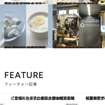
2022.4.3
話題のハイカカオチョコレートを 習慣化するコツ、ご提案します【前篇】
ビューティ＆ヘルス
2023.7.23
“食べてやせる”酢大根おにぎりは ヘルシーでも満足度高め 夏太りも防ぎ手軽にボディメイク
ビューティ＆ヘルス
2022.7.10
【ヨーグルトで簡単レシピ】 暑い夏でも筋肉量をキープすべく タンパク質強化おやつに挑戦＜前篇＞
ビューティ＆ヘルス
2023.8.6
姿勢改善のポイントとは？ 答えを探すために マシンピラティスに初挑戦
ビューティ＆ヘルス
FEATURE
フィーチャー記事
【夏限定ディナーコース】旬を迎える稚鮎や花ズッキーニなどをイタリア・トスカーナの郷土料理の手法で満喫！