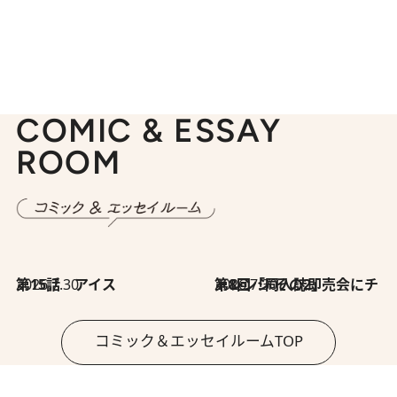
COMIC & ESSAY
ROOM
2026.7.30
第15話 アイス
2026.7.30
第8回「同人誌即売会にチャレンジ その2」
コミック＆エッセイルームTOP