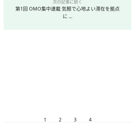
次の記事に続く
第1回 OMO集中連載 気軽で心地よい滞在を拠点
に ...
1
2
3
4