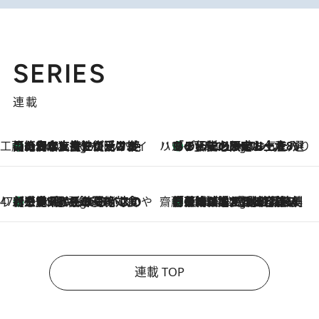
SERIES
連載
工藤まやのおもてなしハワイ
【ハワイ土産】ローカルの絶大な支持で復活！ 絶品の幻クッキー《元ファンの日本人女性が受け継いだ名店》
5 Hours Ago
ハワイ賢者 リサのお気に入りリスト
あの伝説の限定トートも！ リニューアルした「ディーン＆デルーカ ハワイ」で必須のお土産8選
5 Hours Ago
47都道府県の手みやげ ひんやりスイーツで夏を満喫
【三重県】この夏絶対食べたい 冷やしておいしいおやつ3選 お餅×アイスの新感覚スイーツ
5 Hours Ago
齋藤 薫 美容脳ルネサンス
「荷物が増えるほど旅ストレスは増す」美容ジャーナリストがたどり着いた最終結論。“化粧品を劇的に減らす”感動の凝縮美容とは
5 Hours Ago
連載 TOP