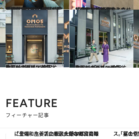
2023.1.15
「OMO7大阪」 前篇 なにわラグジュアリーを体感できる 魅力いっぱいの都市観光ホテルへ！
旅＆お出かけ
2022.11.1
「OMO3札幌すすきの」に滞在し 食の魅力と幸せな夜更かしを満喫
旅＆お出かけ
2022.9.16
金沢一のグルメタウン、片町に 「OMO5金沢片町」がオープン 前篇
旅＆お出かけ
2022.9.17
金沢一のグルメタウン、片町に 「OMO5金沢片町」がオープン 後篇
旅＆お出かけ
FEATURE
フィーチャー記事
「星のや富士」でデジタルデトックス。冨士信仰の歴史を辿り、心身を調える。
【夏限定ディナーコース】旬を迎