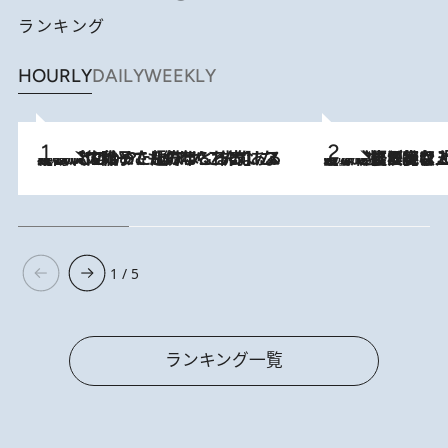
ランキング
HOURLY
DAILY
WEEKLY
2026.8.5
【阿川佐和子さんの年とる力】なぜ70代で始めた趣味は“こんなに楽しい”のか？ ピアノ、俳句…スランプに陥っても続けられる“ある秘訣”とは
2026.8.5
【なぜ吉沢亮は「気配を消せる」のか？】興行収入208億の『国宝』を経て挑むミュージカル『ディア・エヴァン・ハンセン』。トップ俳優が舞台上でさらけ出した“孤独”とは
1 / 5
ランキング一覧