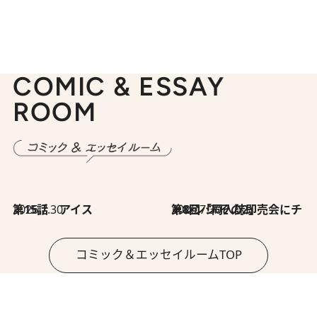
COMIC & ESSAY
ROOM
2026.7.30
第15話 アイス
2026.7.30
第8回「同人誌即売会にチャレンジ その2」
コミック＆エッセイルームTOP