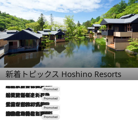
新着トピックス Hoshino Resorts
2026.7.31
【ホテル帰省】という選択肢をOMOが提案。家族とほどよい距離を保つには「昼は実家、夜は気兼ねなくホテルで！」
2026.7.24
【夏限定ディナーコース】旬を迎える稚鮎や花ズッキーニなどをイタリア・トスカーナの郷土料理の手法で満喫！
2026.7.17
「土佐和ハーブかき氷」がOMO7高知に登場！生姜、山椒、大葉など目にも舌にも涼を呼ぶ郷土の味
2026.7.10
NEW OPEN！【界 草津】名湯の地に誕生。趣の異なる2種の温泉と上州ならではの会席・蕎麦割烹など美食を味わう究極の癒やし旅