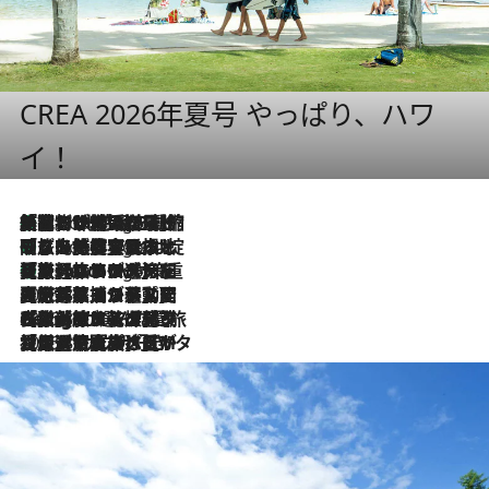
CREA 2026年夏号 やっぱり、ハワ
イ！
「荷物が増えるほど旅ストレスは増す」美容ジャーナリストがたどり着いた最終結論。“化粧品を劇的に減らす”感動の凝縮美容とは
5 Hours Ago
「旅先には金髪ウィッグを持参」日本と同じメイクでは損してる!? 美容ジャーナリストが提案する“掟破りの旅美容”とは
5 Hours Ago
【厳選旅コスメ】「身軽さ＆UV対策重視！」ヘアアーティストshucoが選んだ夏旅ベストコスメを発表【Mサイズジップ】
5 Hours Ago
2026.8.5
【厳選旅コスメ】国内をあちこち移動する河井菜摘が選んだ夏旅ベストコスメ発表！「リラックスアイテムはマスト」【Mサイズジップ】
2026.8.4
【厳選旅コスメ】「紫外線＆乾燥対策しながらメイク感も！」ヘア＆メイクGeorgeが選んだ夏旅ベストコスメを発表！【Mサイズジップ】
2026.8.3
【厳選旅コスメ】「保湿もタイパ重視！」“サウナ好き”タレント清水みさとが愛用する夏旅ベストコスメを発表！【Mサイズジップ】