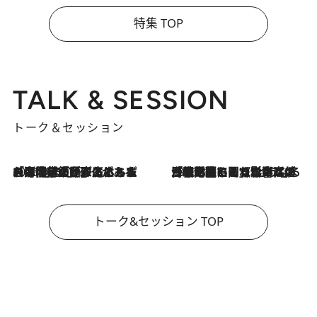
特集 TOP
TALK & SESSION
トーク＆セッション
2026.8.3
「今後値上げがあるとすれば…」「リスクがあるのは今年の冬」エネルギー専門家が語る、ホルムズ海峡封鎖が家庭にもたらす“ある心配”
2026.8.3
「住宅建てられない…」「サーチャージ料の高値が続いている」ホルムズ海峡封鎖による影響はいつまで続く？《エネルギー専門家に聞く“どうなる日本の暮らし”》
トーク&セッション TOP