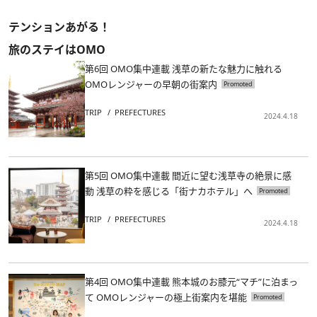
テンションあがる！
旅のステイはOMO
第6回 OMO集中連載 浅草の新たな魅力に触れる
OMOレンジャーの早朝の街案内
TRIP
PREFECTURES
2024.4.18
第5回 OMO集中連載 間近に望む浅草寺の絶景に感
動 浅草の粋を感じる「街ナカホテル」へ
TRIP
PREFECTURES
2024.4.18
第4回 OMO集中連載 熊本城のお膝元“マチ”に泊まっ
て OMOレンジャーの極上街案内を堪能