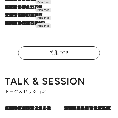
2026.7.24
【夏限定ディナーコース】旬を迎える稚鮎や花ズッキーニなどをイタリア・トスカーナの郷土料理の手法で満喫！
2026.7.17
「土佐和ハーブかき氷」がOMO7高知に登場！生姜、山椒、大葉など目にも舌にも涼を呼ぶ郷土の味
2026.7.10
NEW OPEN！【界 草津】名湯の地に誕生。趣の異なる2種の温泉と上州ならではの会席・蕎麦割烹など美食を味わう究極の癒やし旅
特集 TOP
TALK & SESSION
トーク＆セッション
2026.8.3
「今後値上げがあるとすれば…」「リスクがあるのは今年の冬」エネルギー専門家が語る、ホルムズ海峡封鎖が家庭にもたらす“ある心配”
2026.8.3
「住宅建てられない…」「サーチャージ料の高値が続いている」ホルムズ海峡封鎖による影響はいつまで続く？《エネルギー専門家に聞く“どうなる日本の暮らし”》