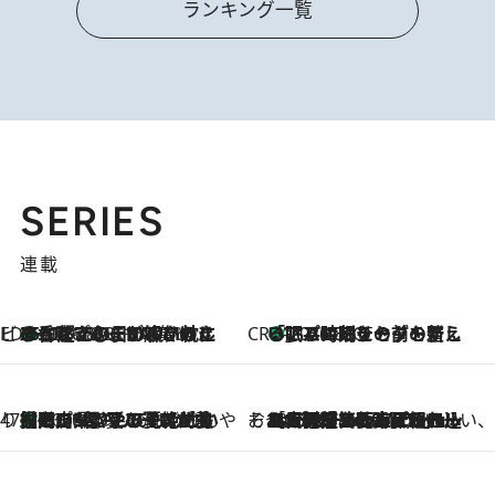
ランキング一覧
SERIES
連載
ビューティいいもの集め EDITORS' BEST
35℃超えの日の夜、枕にひと吹き！ BAUMのルームスプレーが、ひのきの香りで心まで解きほぐす
2026.8.10
CREA'S CHOICE
「眠る時刻をセットする」——眠りの前を整える、バルミューダの新しいアプローチ
2026.8.10
47都道府県の手みやげ ひんやりスイーツで夏を満喫
【岡山県】この夏絶対食べたい 冷やしておいしいおやつ3選 フルーツが主役のプリンやアイスが勢揃い
2026.8.10
そおだよおこの関西おいしい、おやつ紀行
2026.8.9
［大阪府箕面市］一皿一皿目の前で仕上げられる、料理を巧みに組み込んだアシェットデセールコース「ミチル アシェット デセール（Michiru assiette dessert）」