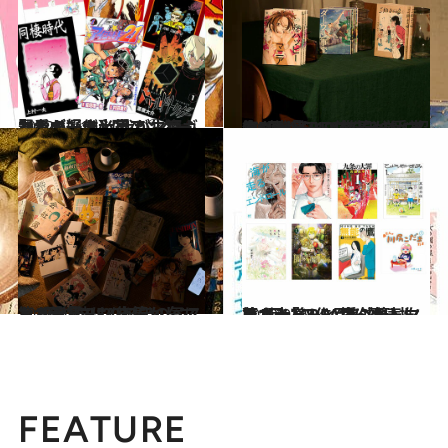
2022.12.10
マンガ好き必見！ マンガ賢者が選ぶ 【我が生涯、最愛の一作】その① 夜ふかしマンガ大賞アンケートも！
カルチャー
2022.9.17
第1回「CREA夜ふかしマンガ大賞」 2022年のベスト10発表！〈前篇〉 受賞作5位から10位を一挙に紹介
カルチャー
2022.9.18
第1回「CREA夜ふかしマンガ大賞」 2022年のベスト10発表！〈後篇〉 気になる第1位は―!?
カルチャー
2022.9.19
第1回「CREA夜ふかしマンガ大賞」 〈番外篇〉ノミネート8作品を 熱い推薦コメントと共に発表します！
カルチャー
FEATURE