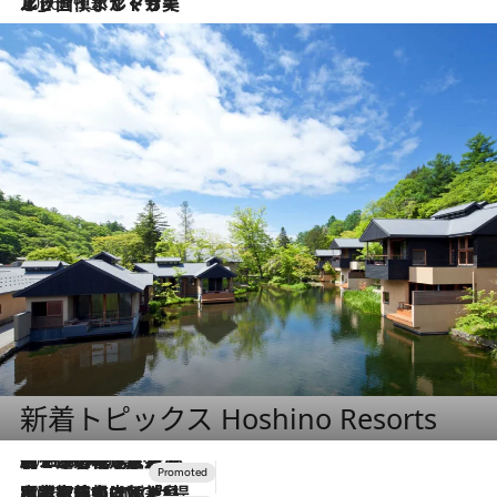
2026.7.13
エッセイ・ヤマザキマリ「慎ましくも美しき国 ポルトガル」
新着トピックス Hoshino Resorts
2026.8.7
【トンボの足水浴】ヒノキの香りに包まれて涼感マックス！約13℃の湧水かけ流しを避暑地「星野温泉 トンボの湯」で体験
2026.7.31
【ホテル帰省】という選択肢をOMOが提案。家族とほどよい距離を保つには「昼は実家、夜は気兼ねなくホテルで！」