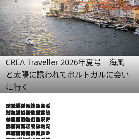
CREA Traveller 2026年夏号 海風
と太陽に誘われてポルトガルに会い
に行く
2026.8.8
リスボンの絶品スイーツ「パステル・デ・ナタ」とは？ポルトガル伝統の奥深い世界へ
2026.7.27
「私の祖国はポルトガル語です」国民的詩人フェルナンド・ペソアと、彼が愛した文学の街を歩く
2026.7.26
ポルトガル近海が育む極上の海の幸。キリリと冷えた白ワインと愉しむ、シーフード専門店の贅沢
2026.7.22
伝統の味をモダンに昇華。高感度な地元客が集う、リスボンの最旬ガストロノミー
2026.7.21
大航海時代の栄華から、震災、独裁、そして革命へ。ポルトガル・首都リスボンの石畳に刻まれた「歴史の光と影」