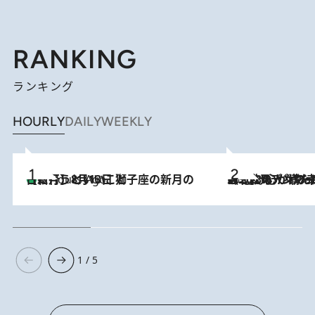
RANKING
ランキング
HOURLY
DAILY
WEEKLY
【新月】8月13日 獅子座の新月の日に行うといいこと
5 Hours Ago
2026.8.8
《北欧の人々の幸福度が高いのは…》元デンマーク親善大使が出会った“心が満たされる暮らし”「いいかげんにヒュッゲしなさい！」
1 / 5