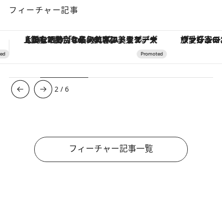
フィーチャー記事
ヴァシュロン・コンスタンタン「オーヴァーシーズ・オートマティック」。旅愛好家のお気に入りコレクションから、ジェンダーレスな新作が登場
【夏限定ディナーコース】旬を迎
3
/
6
フィーチャー記事一覧