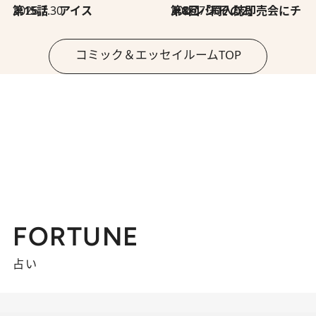
2026.7.30
第15話 アイス
2026.7.30
第8回「同人誌即売会にチャレンジ その2」
コミック＆エッセイルームTOP
FORTUNE
占い