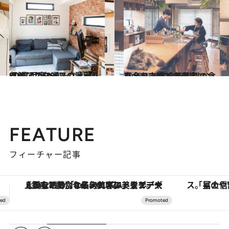
2019.4.25
イケアスタッフの愛用品(2) 実用度200％ウォール収納ほか10選
ライフスタイル
2018.12.15
リノベートした自宅マンションで 完全予約制の食事会を夫婦で主催
ライフスタイル
FEATURE
フィーチャー記事
「星のや富士」でデジタルデトックス。冨士信仰の歴史を辿り、心身を調える。
【夏限定ディナーコース】旬を迎