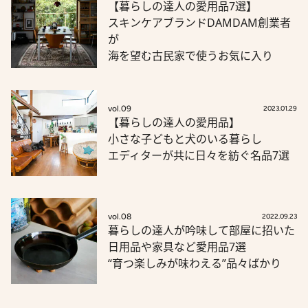
【暮らしの達人の愛用品7選】
スキンケアブランドDAMDAM創業者
が
海を望む古民家で使うお気に入り
vol.09
2023.01.29
【暮らしの達人の愛用品】
小さな子どもと犬のいる暮らし
エディターが共に日々を紡ぐ名品7選
vol.08
2022.09.23
暮らしの達人が吟味して部屋に招いた
日用品や家具など愛用品7選
“育つ楽しみが味わえる”品々ばかり