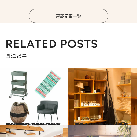
連載記事一覧
RELATED POSTS
関連記事
2020.2.20
イケア新作のラインナップが優秀♡ スタッフ所有率抜群のワゴン新色も！
ライフスタイル
2019.12.14
【青山】上質なキッチン用品やリネン♪ インテリアのヒントになる雑貨屋さん
ライフスタイル