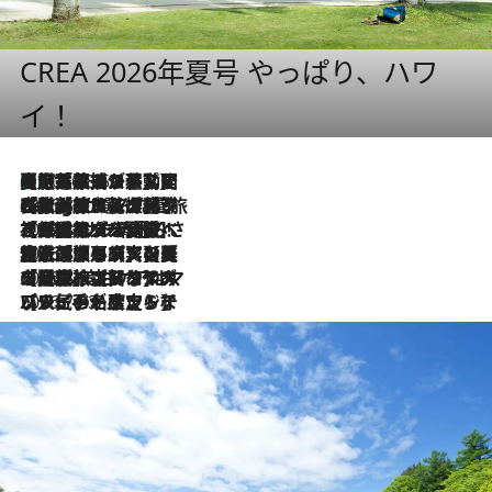
CREA 2026年夏号 やっぱり、ハワ
イ！
【厳選旅コスメ】国内をあちこち移動する河井菜摘が選んだ夏旅ベストコスメ発表！「リラックスアイテムはマスト」【Mサイズジップ】
2026.8.5
2026.8.4
【厳選旅コスメ】「紫外線＆乾燥対策しながらメイク感も！」ヘア＆メイクGeorgeが選んだ夏旅ベストコスメを発表！【Mサイズジップ】
2026.8.3
【厳選旅コスメ】「保湿もタイパ重視！」“サウナ好き”タレント清水みさとが愛用する夏旅ベストコスメを発表！【Mサイズジップ】
2026.8.2
【厳選旅コスメ】美容家・瀬戸麻実の夏旅ベストコスメを発表！「ストレスなく使えるクレンジング＆洗顔は必須」【Mサイズジップ】
2026.8.1
【厳選旅コスメ】「UV＆美白ケアはマスト！」フリーアナウンサー宇賀なつみの夏旅ベストコスメを発表！【Mサイズジップ】
2026.7.23
【リピート確定！】ハワイの名店ランチプレートとサンドイッチ、手が止まらない人気ドーナツ