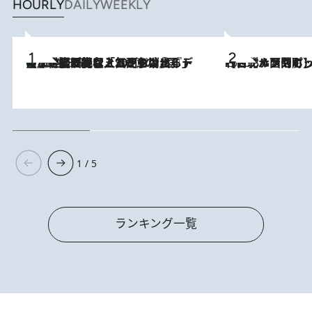
HOURLY
DAILY
WEEKLY
【なぜ吉沢亮は「気配を消せる」のか？】興行収入208億の『国宝』を経て挑むミュージカル『ディア・エヴァン・ハンセン』。トップ俳優が舞台上でさらけ出した“孤独”とは
2026.8.5
2026.8.4
【台北・西門町】台湾旅行で行くべきグルメスポット7選《濃厚ルーローハンやもっちり粽、サクふわドーナツも》
1 / 5
ランキング一覧