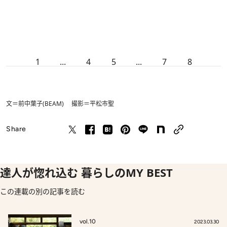
1
...
4
5
...
7
8
文＝前中葉子(BEAM) 撮影＝平松市聖
Share
達人が惚れ込む 暮らしのMY BEST
この連載の別の記事を読む
vol.10
2023.03.30