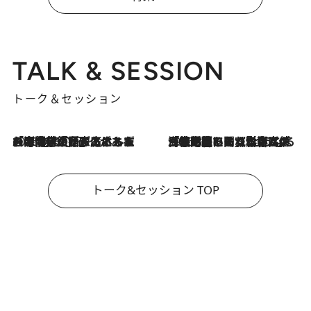
TALK & SESSION
トーク＆セッション
2026.8.3
「今後値上げがあるとすれば…」「リスクがあるのは今年の冬」エネルギー専門家が語る、ホルムズ海峡封鎖が家庭にもたらす“ある心配”
2026.8.3
「住宅建てられない…」「サーチャージ料の高値が続いている」ホルムズ海峡封鎖による影響はいつまで続く？《エネルギー専門家に聞く“どうなる日本の暮らし”》
トーク&セッション TOP