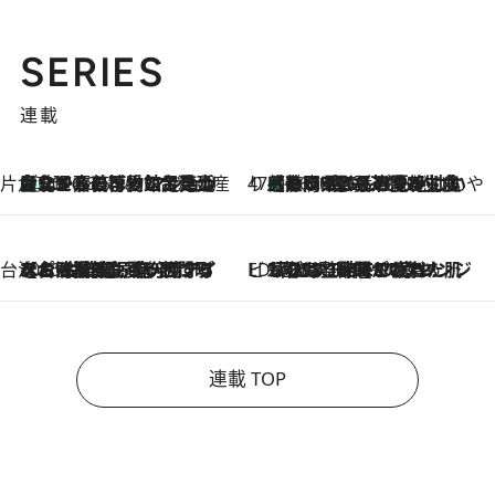
SERIES
連載
片倉真理のときめく台湾土産
台北からちょっと足を延ばして嘉義へ！ マジョリカタイルの博物館で見つけたレトロ可愛い台湾土産
2026.8.5
47都道府県の手みやげ ひんやりスイーツで夏を満喫
【静岡県】この夏絶対食べたい 冷やしておいしいおやつ3選 お茶香る生食感のふるふるゼリー
2026.8.5
台湾ぶらぶら食べ歩き
2026.8.4
【台湾夏旅】買い物するなら“台湾の原宿”西門町へ！ お土産も自分用アイテムも揃うショッピングスポット8選
ビューティいいもの集め EDITORS' BEST
2026.8.3
“落とす”時間が“癒やし”に。THREEのクレンジングは、酷暑で疲れた肌も心も整えてくれる！
連載 TOP