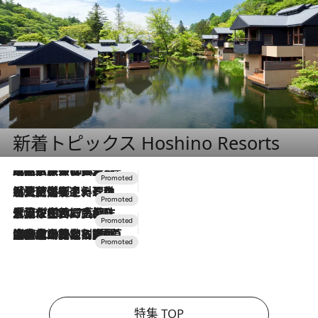
新着トピックス Hoshino Resorts
2026.7.31
【ホテル帰省】という選択肢をOMOが提案。家族とほどよい距離を保つには「昼は実家、夜は気兼ねなくホテルで！」
2026.7.24
【夏限定ディナーコース】旬を迎える稚鮎や花ズッキーニなどをイタリア・トスカーナの郷土料理の手法で満喫！
2026.7.17
「土佐和ハーブかき氷」がOMO7高知に登場！生姜、山椒、大葉など目にも舌にも涼を呼ぶ郷土の味
2026.7.10
NEW OPEN！【界 草津】名湯の地に誕生。趣の異なる2種の温泉と上州ならではの会席・蕎麦割烹など美食を味わう究極の癒やし旅
特集 TOP