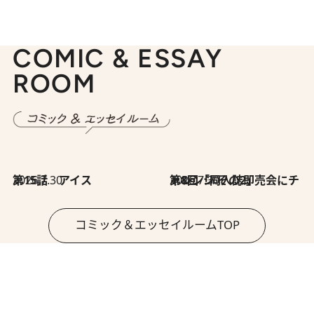
COMIC & ESSAY
ROOM
2026.7.30
第15話 アイス
2026.7.30
第8回「同人誌即売会にチャレンジ その2」
コミック＆エッセイルームTOP