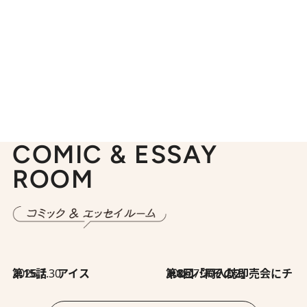
COMIC & ESSAY
ROOM
2026.7.30
第15話 アイス
2026.7.30
第8回「同人誌即売会にチャレンジ その2」