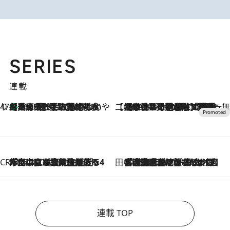
SERIES
連載
47都道府県の手みやげ ひんやりスイーツで夏を満喫
【兵庫県】この夏絶対食べたい 冷やしておいしいおやつ3選 淡路島の恵みをジェラートに集約
2026.8.8
【CREA×星野リゾート】唯一無二。癒しと発見が待つ場所へ
2026.8.7
【トンボの足水浴】ヒノキの香りに包まれて涼感マックス！約13℃の湧水かけ流しを避暑地「星野温泉 トンボの湯」で体験
CREA'S CHOICE
2026.8.7
「立川にも歌舞伎があるんだよ」 片岡仁左衛門・市川中車ら豪華座組みで4年目の立川立飛歌舞伎へ
田中稲の勝手に再ブーム
2026.8.7
「湘南乃風に憧れて」観客大盛上がりの“タオル回し”に、ラッパー顔負けの高速歌唱まで…さだまさし（74）のアグレッシブすぎる現在地
連載 TOP