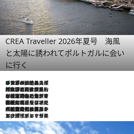
CREA Traveller 2026年夏号 海風
と太陽に誘われてポルトガルに会い
に行く
リスボンの絶品スイーツ「パステル・デ・ナタ」とは？ポルトガル伝統の奥深い世界へ
2026.8.8
2026.7.27
「私の祖国はポルトガル語です」国民的詩人フェルナンド・ペソアと、彼が愛した文学の街を歩く
2026.7.26
ポルトガル近海が育む極上の海の幸。キリリと冷えた白ワインと愉しむ、シーフード専門店の贅沢
2026.7.22
伝統の味をモダンに昇華。高感度な地元客が集う、リスボンの最旬ガストロノミー
2026.7.21
大航海時代の栄華から、震災、独裁、そして革命へ。ポルトガル・首都リスボンの石畳に刻まれた「歴史の光と影」
2026.7.13
エッセイ・ヤマザキマリ「慎ましくも美しき国 ポルトガル」