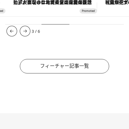
「大事なのは地域の意識を変えること」。ロレックス賞受賞の自然保護活動家が実現させたナイジェリアの自然環境の復活
【夏限定ディナーコース】旬を迎
3
/
6
フィーチャー記事一覧