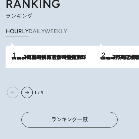
RANKING
ランキング
HOURLY
DAILY
WEEKLY
「最後に見られてよかった」上野動物園の東園パンダ舎が解体前に特別公開。8月16日まで延長されたパネル展と共に辿る“半世紀”のパンダ飼育《解体工事の図面あり》
2026.8.8
2026.8.7
「湘南乃風に憧れて」観客大盛上がりの“タオル回し”に、ラッパー顔負けの高速歌唱まで…さだまさし（74）のアグレッシブすぎる現在地
1 / 5
ランキング一覧