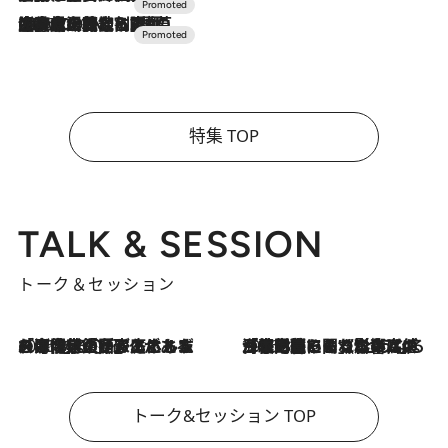
2026.7.10
NEW OPEN！【界 草津】名湯の地に誕生。趣の異なる2種の温泉と上州ならではの会席・蕎麦割烹など美食を味わう究極の癒やし旅
特集 TOP
TALK & SESSION
トーク＆セッション
2026.8.3
「今後値上げがあるとすれば…」「リスクがあるのは今年の冬」エネルギー専門家が語る、ホルムズ海峡封鎖が家庭にもたらす“ある心配”
2026.8.3
「住宅建てられない…」「サーチャージ料の高値が続いている」ホルムズ海峡封鎖による影響はいつまで続く？《エネルギー専門家に聞く“どうなる日本の暮らし”》
トーク&セッション TOP