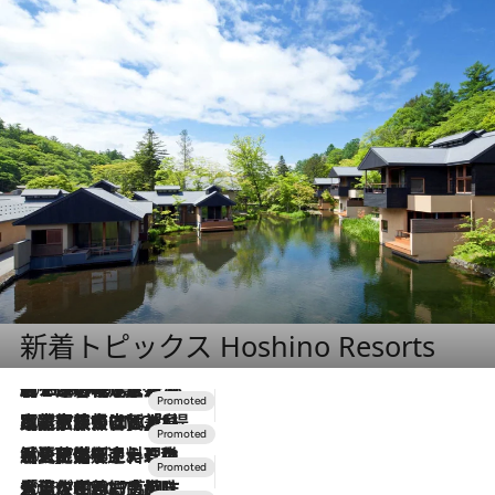
新着トピックス Hoshino Resorts
2026.8.7
【トンボの足水浴】ヒノキの香りに包まれて涼感マックス！約13℃の湧水かけ流しを避暑地「星野温泉 トンボの湯」で体験
2026.7.31
【ホテル帰省】という選択肢をOMOが提案。家族とほどよい距離を保つには「昼は実家、夜は気兼ねなくホテルで！」
2026.7.24
【夏限定ディナーコース】旬を迎える稚鮎や花ズッキーニなどをイタリア・トスカーナの郷土料理の手法で満喫！
2026.7.17
「土佐和ハーブかき氷」がOMO7高知に登場！生姜、山椒、大葉など目にも舌にも涼を呼ぶ郷土の味