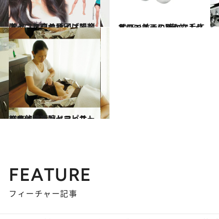
2012.1.22
ぽっこり腹の原因は腸冷え！ エクササイズで刺激
ライフスタイル
2013.10.26
サロン並みの“痛さ”！セルフエステに確かな手応え
ビューティ＆ヘルス
2013.4.17
ハワイの凄腕セラピストのオールハンドマッサージを体験！
旅＆お出かけ
FEATURE
フィーチャー記事