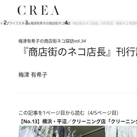
トップ
ライフスタイル
梅津有希子の商店街ネコ探訪
『商店街のネコ店長』刊行記念 看板ネコ“総選
梅津有希子の商店街ネコ探訪
vol.34
『商店街のネコ店長』刊行
梅津 有希子
この記事を1ページ目から読む（4/5ページ目）
【No.13】横浜・平沼／クリーニング店「クリーニ