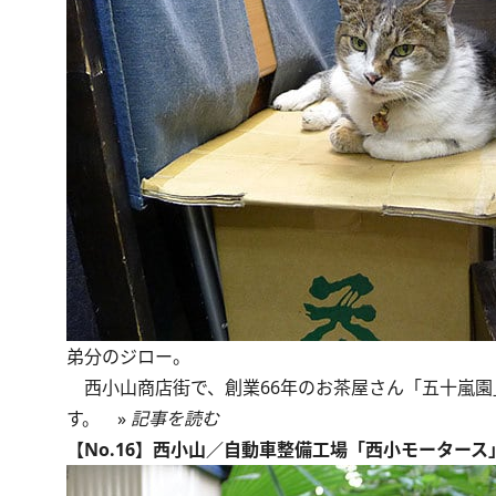
弟分のジロー。
西小山商店街で、創業66年のお茶屋さん「五十嵐園
す。 »
記事を読む
【No.16】西小山／自動車整備工場「西小モーター