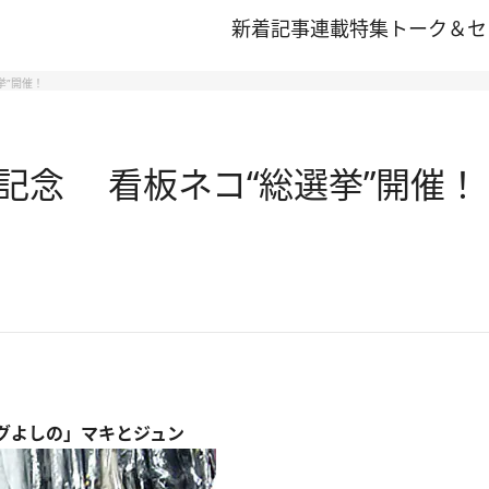
新着記事
連載
特集
トーク＆セ
挙”開催！
記念 看板ネコ“総選挙”開催！
ングよしの」マキとジュン