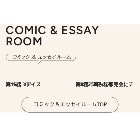
COMIC & ESSAY
ROOM
2026.7.30
第15話 アイス
2026.7.30
第8回「同人誌即売会にチャレンジ その2」
コミック＆エッセイルームTOP