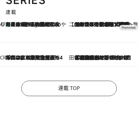
連載
47都道府県の手みやげ ひんやりスイーツで夏を満喫
【兵庫県】この夏絶対食べたい 冷やしておいしいおやつ3選 淡路島の恵みをジェラートに集約
6 Hours Ago
【CREA×星野リゾート】唯一無二。癒しと発見が待つ場所へ
2026.8.7
【トンボの足水浴】ヒノキの香りに包まれて涼感マックス！約13℃の湧水かけ流しを避暑地「星野温泉 トンボの湯」で体験
CREA'S CHOICE
2026.8.7
「立川にも歌舞伎があるんだよ」 片岡仁左衛門・市川中車ら豪華座組みで4年目の立川立飛歌舞伎へ
田中稲の勝手に再ブーム
2026.8.7
「湘南乃風に憧れて」観客大盛上がりの“タオル回し”に、ラッパー顔負けの高速歌唱まで…さだまさし（74）のアグレッシブすぎる現在地
連載 TOP