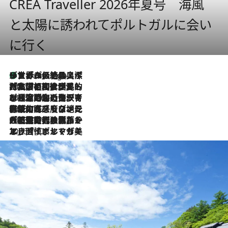
CREA Traveller 2026年夏号 海風
と太陽に誘われてポルトガルに会い
に行く
リスボンの絶品スイーツ「パステル・デ・ナタ」とは？ポルトガル伝統の奥深い世界へ
6 Hours Ago
2026.7.27
「私の祖国はポルトガル語です」国民的詩人フェルナンド・ペソアと、彼が愛した文学の街を歩く
2026.7.26
ポルトガル近海が育む極上の海の幸。キリリと冷えた白ワインと愉しむ、シーフード専門店の贅沢
2026.7.22
伝統の味をモダンに昇華。高感度な地元客が集う、リスボンの最旬ガストロノミー
2026.7.21
大航海時代の栄華から、震災、独裁、そして革命へ。ポルトガル・首都リスボンの石畳に刻まれた「歴史の光と影」
2026.7.13
エッセイ・ヤマザキマリ「慎ましくも美しき国 ポルトガル」