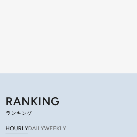
RANKING
ランキング
HOURLY
DAILY
WEEKLY