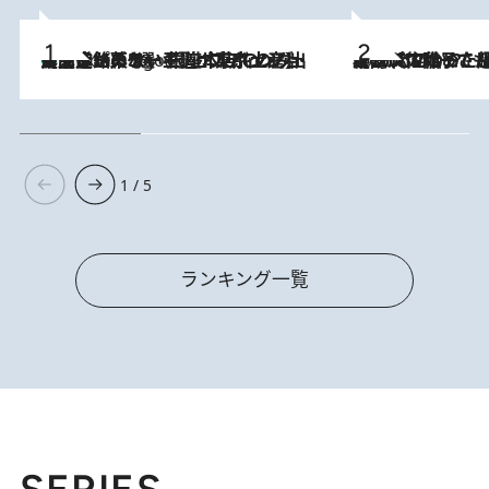
【間違いのない王道・東京土産】資生堂パーラー 銀座本店でのみ出会える銘菓5選《極上プディング・濃厚チーズケーキ・ボンボンショコラほか》
6 Hours Ago
2026.8.5
【阿川佐和子さんの年とる力】なぜ70代で始めた趣味は“こんなに楽しい”のか？ ピアノ、俳句…スランプに陥っても続けられる“ある秘訣”とは
1 / 5
ランキング一覧
SERIES