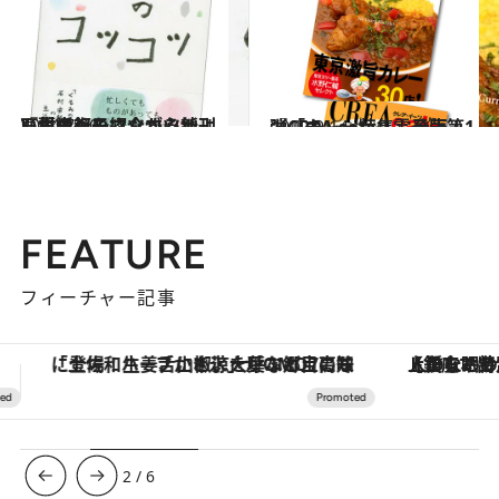
2014.7.30
石村由起子さんが心地よい生活術を紹介する新刊『暮らしのコツコツ』
カルチャー
2012.9.14
『CREA eats』電子版第1弾「カレー特集」発売！
カルチャー
FEATURE
フィーチャー記事
【銀座で出合う最旬美容】美髪ケアや上質な眠り…セルフケアのアップデートから、特別な名入れギフトまで。大人のための「ReFa GINZA」クルーズ
ヴァシュロン・コンスタンタン
3
/
6