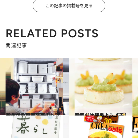
この記事の掲載号を見る
RELATED POSTS
関連記事
2014.6.13
あなたの冷蔵庫をすっきりさせる野田琺瑯のレシピ本がついに発売！
グルメ
2012.4.23
干すだけ簡単！ 「干し野菜をはじめよう！」
カルチャー