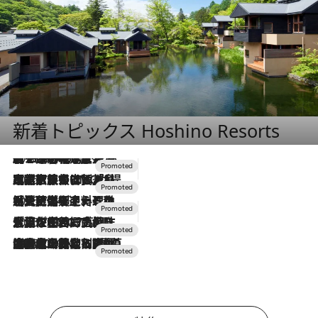
新着トピックス Hoshino Resorts
2026.8.7
【トンボの足水浴】ヒノキの香りに包まれて涼感マックス！約13℃の湧水かけ流しを避暑地「星野温泉 トンボの湯」で体験
2026.7.31
【ホテル帰省】という選択肢をOMOが提案。家族とほどよい距離を保つには「昼は実家、夜は気兼ねなくホテルで！」
2026.7.24
【夏限定ディナーコース】旬を迎える稚鮎や花ズッキーニなどをイタリア・トスカーナの郷土料理の手法で満喫！
2026.7.17
「土佐和ハーブかき氷」がOMO7高知に登場！生姜、山椒、大葉など目にも舌にも涼を呼ぶ郷土の味
2026.7.10
NEW OPEN！【界 草津】名湯の地に誕生。趣の異なる2種の温泉と上州ならではの会席・蕎麦割烹など美食を味わう究極の癒やし旅