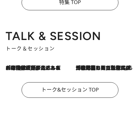
特集 TOP
TALK & SESSION
トーク＆セッション
2026.8.3
「今後値上げがあるとすれば…」「リスクがあるのは今年の冬」エネルギー専門家が語る、ホルムズ海峡封鎖が家庭にもたらす“ある心配”
2026.8.3
「住宅建てられない…」「サーチャージ料の高値が続いている」ホルムズ海峡封鎖による影響はいつまで続く？《エネルギー専門家に聞く“どうなる日本の暮らし”》
トーク&セッション TOP