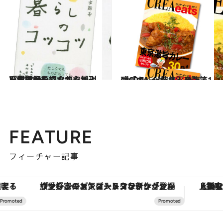
2014.7.30
石村由起子さんが心地よい生活術を紹介する新刊『暮らしのコツコツ』
カルチャー
2012.9.14
『CREA eats』電子版第1弾「カレー特集」発売！
カルチャー
FEATURE
フィーチャー記事
ヴァシュロン・コンスタンタン「オーヴァーシーズ・オートマティック」。旅愛好家のお気に入りコレクションから、ジェンダーレスな新作が登場
【銀座で出合う最旬美容】美髪ケアや上質な眠