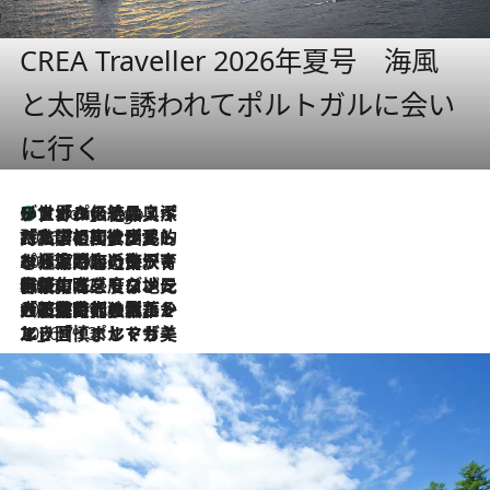
CREA Traveller 2026年夏号 海風
と太陽に誘われてポルトガルに会い
に行く
リスボンの絶品スイーツ「パステル・デ・ナタ」とは？ポルトガル伝統の奥深い世界へ
5 Hours Ago
2026.7.27
「私の祖国はポルトガル語です」国民的詩人フェルナンド・ペソアと、彼が愛した文学の街を歩く
2026.7.26
ポルトガル近海が育む極上の海の幸。キリリと冷えた白ワインと愉しむ、シーフード専門店の贅沢
2026.7.22
伝統の味をモダンに昇華。高感度な地元客が集う、リスボンの最旬ガストロノミー
2026.7.21
大航海時代の栄華から、震災、独裁、そして革命へ。ポルトガル・首都リスボンの石畳に刻まれた「歴史の光と影」
2026.7.13
エッセイ・ヤマザキマリ「慎ましくも美しき国 ポルトガル」