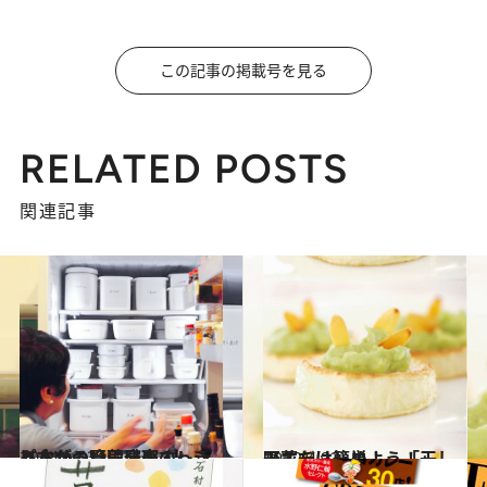
この記事の掲載号を見る
RELATED POSTS
関連記事
2014.6.13
あなたの冷蔵庫をすっきりさせる野田琺瑯のレシピ本がついに発売！
グルメ
2012.4.23
干すだけ簡単！ 「干し野菜をはじめよう！」
カルチャー