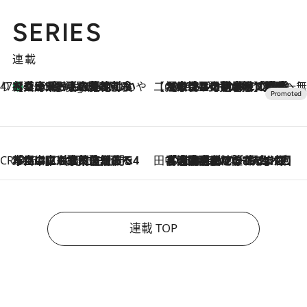
SERIES
連載
47都道府県の手みやげ ひんやりスイーツで夏を満喫
【兵庫県】この夏絶対食べたい 冷やしておいしいおやつ3選 淡路島の恵みをジェラートに集約
5 Hours Ago
【CREA×星野リゾート】唯一無二。癒しと発見が待つ場所へ
2026.8.7
【トンボの足水浴】ヒノキの香りに包まれて涼感マックス！約13℃の湧水かけ流しを避暑地「星野温泉 トンボの湯」で体験
CREA'S CHOICE
2026.8.7
「立川にも歌舞伎があるんだよ」 片岡仁左衛門・市川中車ら豪華座組みで4年目の立川立飛歌舞伎へ
田中稲の勝手に再ブーム
2026.8.7
「湘南乃風に憧れて」観客大盛上がりの“タオル回し”に、ラッパー顔負けの高速歌唱まで…さだまさし（74）のアグレッシブすぎる現在地
連載 TOP