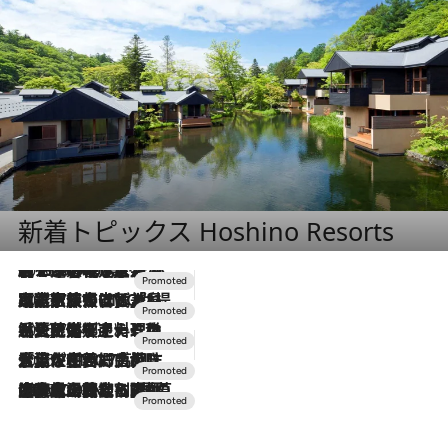
新着トピックス Hoshino Resorts
2026.8.7
【トンボの足水浴】ヒノキの香りに包まれて涼感マックス！約13℃の湧水かけ流しを避暑地「星野温泉 トンボの湯」で体験
2026.7.31
【ホテル帰省】という選択肢をOMOが提案。家族とほどよい距離を保つには「昼は実家、夜は気兼ねなくホテルで！」
2026.7.24
【夏限定ディナーコース】旬を迎える稚鮎や花ズッキーニなどをイタリア・トスカーナの郷土料理の手法で満喫！
2026.7.17
「土佐和ハーブかき氷」がOMO7高知に登場！生姜、山椒、大葉など目にも舌にも涼を呼ぶ郷土の味
2026.7.10
NEW OPEN！【界 草津】名湯の地に誕生。趣の異なる2種の温泉と上州ならではの会席・蕎麦割烹など美食を味わう究極の癒やし旅