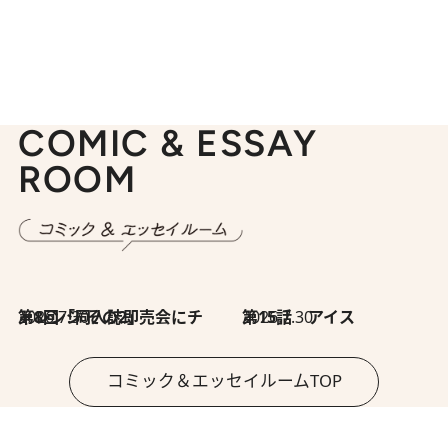
COMIC & ESSAY
ROOM
2026.7.30
第8回「同人誌即売会にチャレンジ その2」
2026.7.30
第15話 アイス
コミック＆エッセイルームTOP