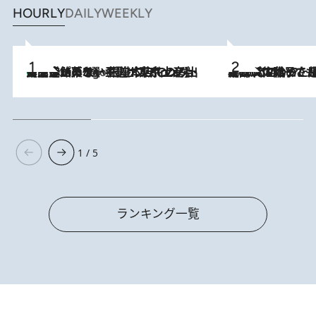
HOURLY
DAILY
WEEKLY
【間違いのない王道・東京土産】資生堂パーラー 銀座本店でのみ出会える銘菓5選《極上プディング・濃厚チーズケーキ・ボンボンショコラほか》
5 Hours Ago
2026.8.5
【阿川佐和子さんの年とる力】なぜ70代で始めた趣味は“こんなに楽しい”のか？ ピアノ、俳句…スランプに陥っても続けられる“ある秘訣”とは
1 / 5
ランキング一覧