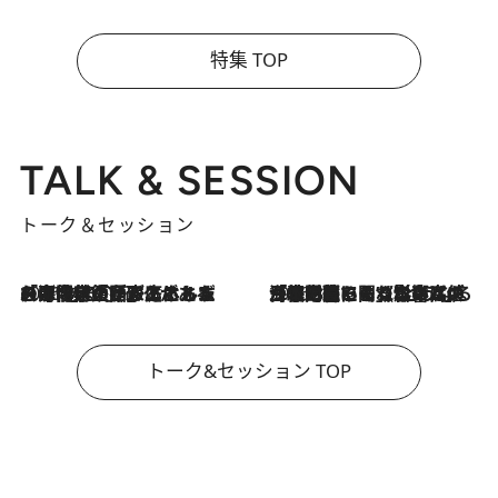
特集 TOP
TALK & SESSION
トーク＆セッション
2026.8.3
「今後値上げがあるとすれば…」「リスクがあるのは今年の冬」エネルギー専門家が語る、ホルムズ海峡封鎖が家庭にもたらす“ある心配”
2026.8.3
「住宅建てられない…」「サーチャージ料の高値が続いている」ホルムズ海峡封鎖による影響はいつまで続く？《エネルギー専門家に聞く“どうなる日本の暮らし”》
トーク&セッション TOP