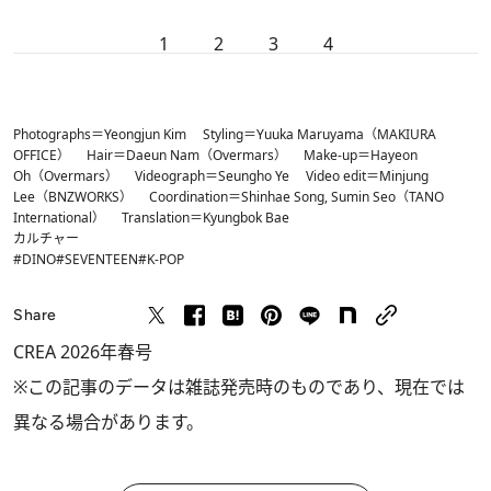
1
2
3
4
Photographs＝Yeongjun Kim Styling＝Yuuka Maruyama（MAKIURA
OFFICE） Hair＝Daeun Nam（Overmars） Make-up＝Hayeon
Oh（Overmars） Videograph＝Seungho Ye Video edit＝Minjung
Lee（BNZWORKS） Coordination＝Shinhae Song, Sumin Seo（TANO
International） Translation＝Kyungbok Bae
カルチャー
#DINO
#SEVENTEEN
#K-POP
Share
CREA 2026年春号
※この記事のデータは雑誌発売時のものであり、現在では
異なる場合があります。