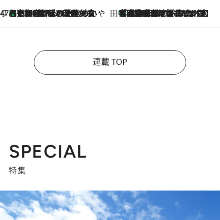
47都道府県の手みやげ ひんやりスイーツで夏を満喫
【京都府】この夏絶対食べたい 冷やしておいしいおやつ3選 ひと口目から心を掴む新緑のテリーヌ
2026.8.7
田中稲の勝手に再ブーム
「湘南乃風に憧れて」観客大盛上がりの“タオル回し”に、ラッパー顔負けの高速歌唱まで…さだまさし（74）のアグレッシブすぎる現在地
2026.8.7
連載 TOP
SPECIAL
特集