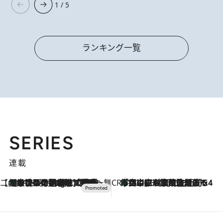
1 / 5
ランキング一覧
SERIES
連載
【CREA×星野リゾート】唯一無二。癒しと発見が待つ場所へ
【トンボの足水浴】ヒノキの香りに包まれて涼感マックス！約13℃の湧水かけ流しを避暑地「星野温泉 トンボの湯」で体験
11 Hours Ago
CREA'S CHOICE
「立川にも歌舞伎があるんだよ」 片岡仁左衛門・市川中車ら豪華座組みで4年目の立川立飛歌舞伎へ
2026.8.7