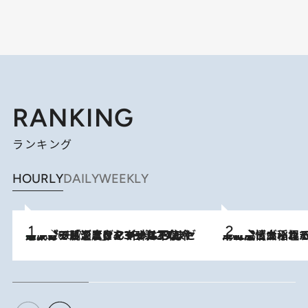
RANKING
ランキング
HOURLY
DAILY
WEEKLY
メントールやエタノールは不使用。ピジョンより、マイルドな冷感成分で肌温度をマイナス3℃まで下げる「ごきげんクール ひんやりアクアミスト」を3名様にプレゼント
2026.8.7
2026.8.5
下町風情あふれる台北屈指の人気エリア・大稲埕でセンスのいい台湾土産《ヴィン