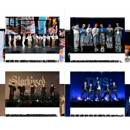
2024.5.28
日産スタジアムで14万人が熱狂！これからも進化するSEVENTEENの決意がみえた“夢の舞台”をお届け
カルチャー
2025.6.12
「沼ったら抜け出せないグループに」BTS、SEVENTEENらを擁するHYBEが手掛ける新世代J-POPボーイズグループ「aoen」がついにデビュー【独占写真多数】
カルチャー
2025.10.23
【ドームツアー追加公演決定】TOMORROW X TOGETHERが直接サプライズ報告「期待してください！ MOAちゃん！」MOAへの愛情が示されたショーケースの様子をレポ
カルチャー
2024.3.5
注目のK-POP第5世代TWSが先輩のSEVENTEENからおごってもらったものは？【写真多数】
カルチャー