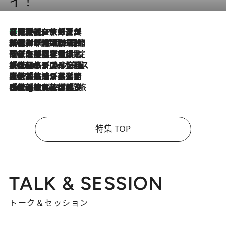
イ！
【厳選旅コスメ】「多機能アイテムがメイン！」旅好き美容エディターが選んだ夏旅ベストコスメを発表【Mサイズジップ】
2026.8.7
2026.8.6
「荷物が増えるほど旅ストレスは増す」美容ジャーナリストがたどり着いた最終結論。“化粧品を劇的に減らす”感動の凝縮美容とは
2026.8.6
「旅先には金髪ウィッグを持参」日本と同じメイクでは損してる!? 美容ジャーナリストが提案する“掟破りの旅美容”とは
2026.8.6
【厳選旅コスメ】「身軽さ＆UV対策重視！」ヘアアーティストshucoが選んだ夏旅ベストコスメを発表【Mサイズジップ】
2026.8.5
【厳選旅コスメ】国内をあちこち移動する河井菜摘が選んだ夏旅ベストコスメ発表！「リラックスアイテムはマスト」【Mサイズジップ】
2026.8.4
【厳選旅コスメ】「紫外線＆乾燥対策しながらメイク感も！」ヘア＆メイクGeorgeが選んだ夏旅ベストコスメを発表！【Mサイズジップ】
特集 TOP
TALK & SESSION
トーク＆セッション