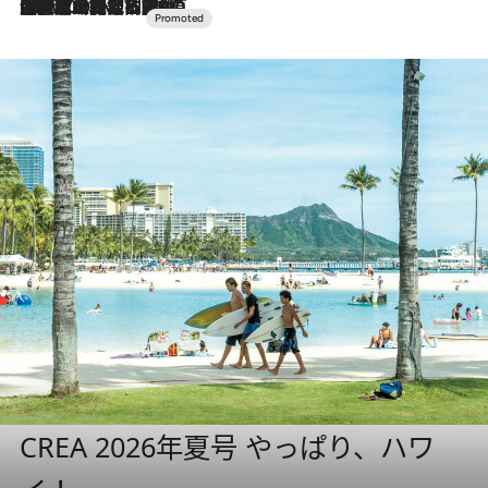
2026.7.10
NEW OPEN！【界 草津】名湯の地に誕生。趣の異なる2種の温泉と上州ならではの会席・蕎麦割烹など美食を味わう究極の癒やし旅
CREA 2026年夏号 やっぱり、ハワ