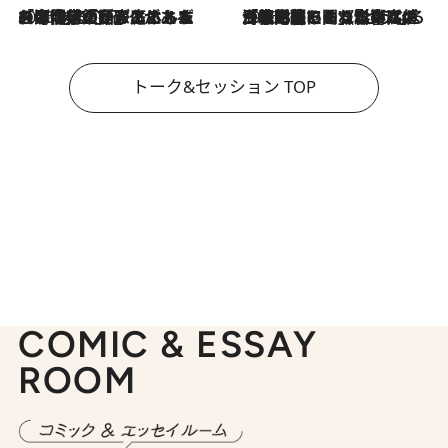
2026.8.3
「今後値上げがあるとすれば…」「リスクがあるのは今年の冬」エネルギー専門家が語る、ホルムズ海峡封鎖が家庭にもたらす“ある心配”
2026.8.3
「住宅建てられない…」「サーチャージ料の高値が続いている」ホルムズ海峡封鎖による影響はいつまで続く？《エネルギー専門家に聞く“どうなる日本の暮らし”》
トーク&セッション TOP
COMIC & ESSAY
ROOM