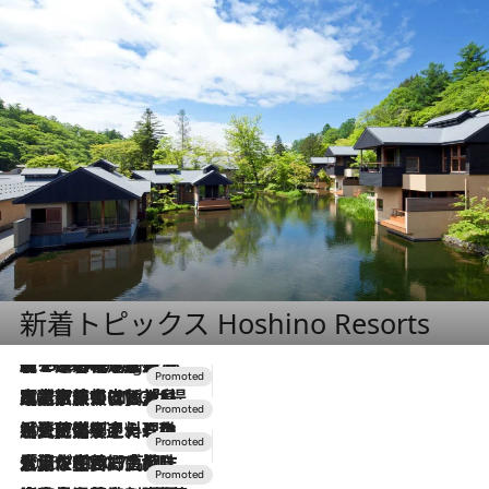
新着トピックス Hoshino Resorts
【トンボの足水浴】ヒノキの香りに包まれて涼感マックス！約13℃の湧水かけ流しを避暑地「星野温泉 トンボの湯」で体験
11 Hours Ago
2026.7.31
【ホテル帰省】という選択肢をOMOが提案。家族とほどよい距離を保つには「昼は実家、夜は気兼ねなくホテルで！」
2026.7.24
【夏限定ディナーコース】旬を迎える稚鮎や花ズッキーニなどをイタリア・トスカーナの郷土料理の手法で満喫！
2026.7.17
「土佐和ハーブかき氷」がOMO7高知に登場！生姜、山椒、大葉など目にも舌にも涼を呼ぶ郷土の味