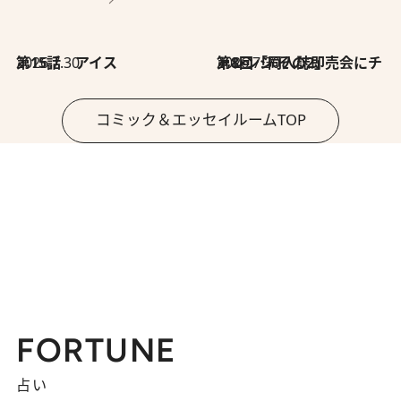
2026.7.30
第15話 アイス
2026.7.30
第8回「同人誌即売会にチャレンジ その2」
コミック＆エッセイルームTOP
FORTUNE
占い