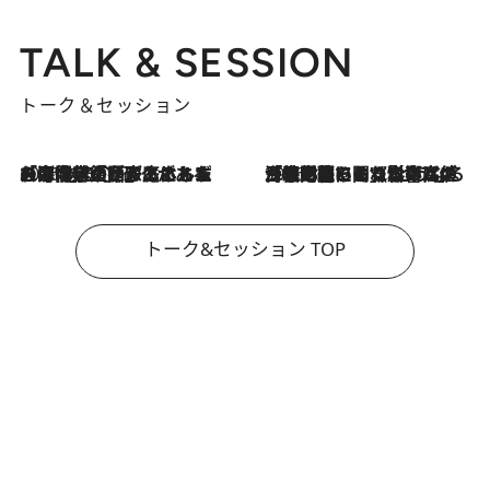
TALK & SESSION
トーク＆セッション
2026.8.3
「今後値上げがあるとすれば…」「リスクがあるのは今年の冬」エネルギー専門家が語る、ホルムズ海峡封鎖が家庭にもたらす“ある心配”
2026.8.3
「住宅建てられない…」「サーチャージ料の高値が続いている」ホルムズ海峡封鎖による影響はいつまで続く？《エネルギー専門家に聞く“どうなる日本の暮らし”》
トーク&セッション TOP