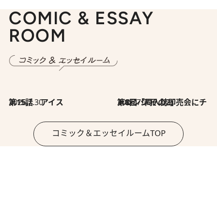
COMIC & ESSAY
ROOM
2026.7.30
第15話 アイス
2026.7.30
第8回「同人誌即売会にチャレンジ その2」
コミック＆エッセイルームTOP