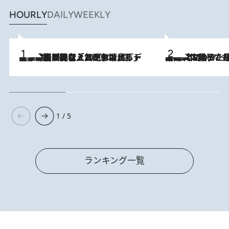
HOURLY
DAILY
WEEKLY
2026.8.5
【なぜ吉沢亮は「気配を消せる」のか？】興行収入208億の『国宝』を経て挑むミュージカル『ディア・エヴァン・ハンセン』。トップ俳優が舞台上でさらけ出した“孤独”とは
2026.8.5
【阿川佐和子さんの年とる力】なぜ70代で始めた趣味は“こんなに楽しい”のか？ ピアノ、俳句…スランプに陥っても続けられる“ある秘訣”とは
1 / 5
ランキング一覧