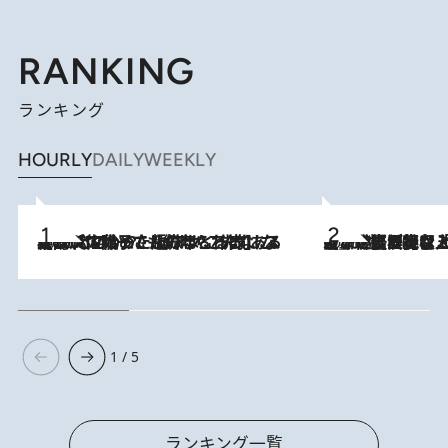
RANKING
ランキング
HOURLY
DAILY
WEEKLY
2026.8.5
【阿川佐和子さんの年とる力】なぜ70代で始めた趣味は“こんなに楽しい”のか？ ピアノ、俳句…スランプに陥っても続けられる“ある秘訣”とは
2026.8.5
【なぜ吉沢亮は「気配を消せる」のか？】興行収入208億の『国宝』を経て挑むミュージカル『ディア・エヴァン・ハンセン』。トップ俳優が舞台上でさらけ出した“孤独”とは
1 / 5
ランキング一覧