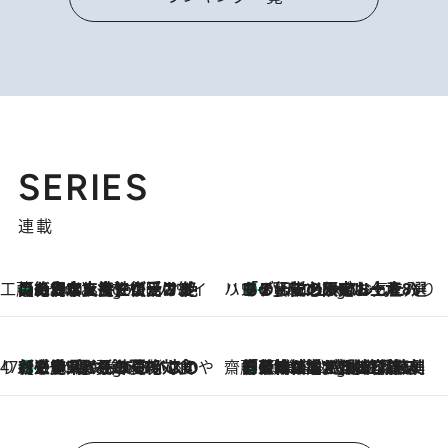
SERIES
連載
工藤まやのおもてなしハワイ
【ハワイ土産】ローカルの絶大な支持で復活！ 絶品の幻クッキー《元ファンの日本人女性が受け継いだ名店》
8 Hours Ago
ハワイ賢者 リサのお気に入りリスト
あの伝説の限定トートも！ リニューアルした「ディーン＆デルーカ ハワイ」で必須のお土産8選
8 Hours Ago
47都道府県の手みやげ ひんやりスイーツで夏を満喫
【三重県】この夏絶対食べたい 冷やしておいしいおやつ3選 お餅×アイスの新感覚スイーツ
8 Hours Ago
齋藤 薫 美容脳ルネサンス
「荷物が増えるほど旅ストレスは増す」美容ジャーナリストがたどり着いた最終結論。“化粧品を劇的に減らす”感動の凝縮美容とは
8 Hours Ago