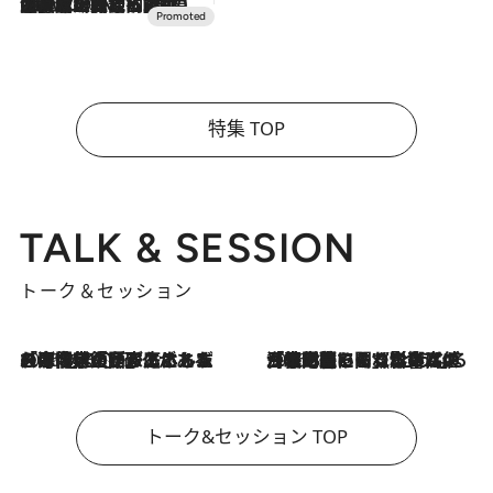
2026.7.10
NEW OPEN！【界 草津】名湯の地に誕生。趣の異なる2種の温泉と上州ならではの会席・蕎麦割烹など美食を味わう究極の癒やし旅
特集 TOP
TALK & SESSION
トーク＆セッション
2026.8.3
「今後値上げがあるとすれば…」「リスクがあるのは今年の冬」エネルギー専門家が語る、ホルムズ海峡封鎖が家庭にもたらす“ある心配”
2026.8.3
「住宅建てられない…」「サーチャージ料の高値が続いている」ホルムズ海峡封鎖による影響はいつまで続く？《エネルギー専門家に聞く“どうなる日本の暮らし”》
トーク&セッション TOP