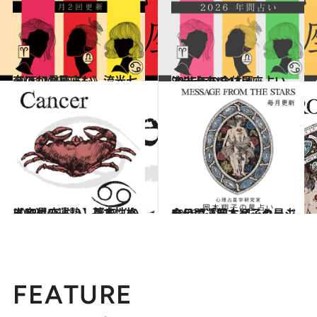
2026.7.29
《ほかの星座も》流光七奈の12星座占い
占い
2025.12.17
流光七奈の12星座占い 2026年の全体運
占い
2021.12.1
【12星座占い】蟹座（かに座）の運勢、基本性格まとめ
占い
2026.7.31
今月の運勢＆メッセージを公開「岡本翔子の星占い」
占い
FEATURE