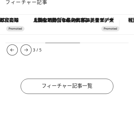
フィーチャー記事
【銀座で出合う最旬美容】美髪ケアや上質な眠り…セルフケアのアップデートから、特別な名入れギフトまで。大人のための「ReFa GINZA」クルーズ
【夏限定ディナーコース】旬を迎
3
/
5
フィーチャー記事一覧