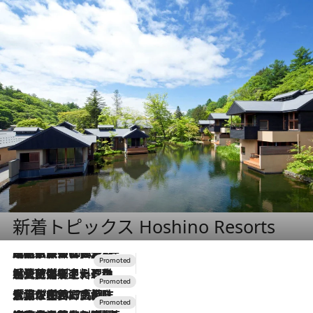
新着トピックス Hoshino Resorts
2026.7.31
【ホテル帰省】という選択肢をOMOが提案。家族とほどよい距離を保つには「昼は実家、夜は気兼ねなくホテルで！」
2026.7.24
【夏限定ディナーコース】旬を迎える稚鮎や花ズッキーニなどをイタリア・トスカーナの郷土料理の手法で満喫！
2026.7.17
「土佐和ハーブかき氷」がOMO7高知に登場！生姜、山椒、大葉など目にも舌にも涼を呼ぶ郷土の味