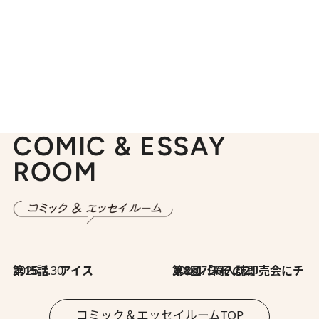
COMIC & ESSAY
ROOM
2026.7.30
第15話 アイス
2026.7.30
第8回「同人誌即売会にチャレンジ その2」
コミック＆エッセイルームTOP