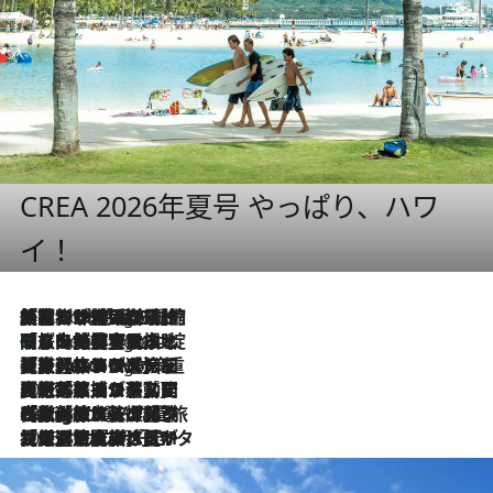
CREA 2026年夏号 やっぱり、ハワ
イ！
「荷物が増えるほど旅ストレスは増す」美容ジャーナリストがたどり着いた最終結論。“化粧品を劇的に減らす”感動の凝縮美容とは
8 Hours Ago
「旅先には金髪ウィッグを持参」日本と同じメイクでは損してる!? 美容ジャーナリストが提案する“掟破りの旅美容”とは
8 Hours Ago
【厳選旅コスメ】「身軽さ＆UV対策重視！」ヘアアーティストshucoが選んだ夏旅ベストコスメを発表【Mサイズジップ】
8 Hours Ago
2026.8.5
【厳選旅コスメ】国内をあちこち移動する河井菜摘が選んだ夏旅ベストコスメ発表！「リラックスアイテムはマスト」【Mサイズジップ】
2026.8.4
【厳選旅コスメ】「紫外線＆乾燥対策しながらメイク感も！」ヘア＆メイクGeorgeが選んだ夏旅ベストコスメを発表！【Mサイズジップ】
2026.8.3
【厳選旅コスメ】「保湿もタイパ重視！」“サウナ好き”タレント清水みさとが愛用する夏旅ベストコスメを発表！【Mサイズジップ】