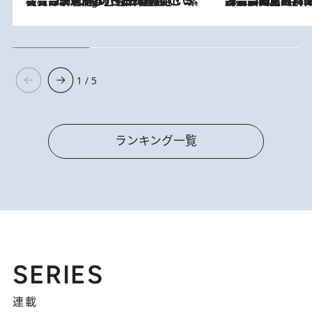
【大分・別府】「今一番おいしい食材を調理する」1日2組限定・ミシュラン2ツ星の日本料理店で、素材と四季を愉しむ極上の時間
3 Hours Ago
2026.8.8
「最後に見られてよかった」上野動物園の東園パンダ舎が解体前に特別公開。8月16日まで延長されたパネル展と共に辿る“半世紀”のパンダ飼育《解体工事の図面あり》
1 / 5
ランキング一覧
SERIES
連載