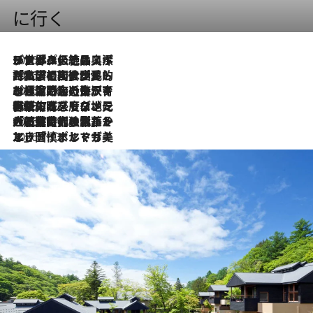
に行く
2026.8.8
リスボンの絶品スイーツ「パステル・デ・ナタ」とは？ポルトガル伝統の奥深い世界へ
2026.7.27
「私の祖国はポルトガル語です」国民的詩人フェルナンド・ペソアと、彼が愛した文学の街を歩く
2026.7.26
ポルトガル近海が育む極上の海の幸。キリリと冷えた白ワインと愉しむ、シーフード専門店の贅沢
2026.7.22
伝統の味をモダンに昇華。高感度な地元客が集う、リスボンの最旬ガストロノミー
2026.7.21
大航海時代の栄華から、震災、独裁、そして革命へ。ポルトガル・首都リスボンの石畳に刻まれた「歴史の光と影」
2026.7.13
エッセイ・ヤマザキマリ「慎ましくも美しき国 ポルトガル」