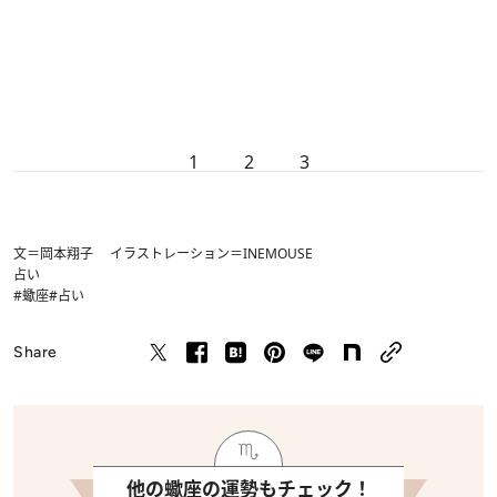
1
2
3
文＝岡本翔子 イラストレーション＝INEMOUSE
占い
#蠍座
#占い
Share
他の蠍座の運勢もチェック！