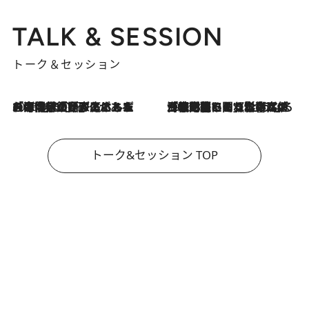
TALK & SESSION
トーク＆セッション
2026.8.3
「今後値上げがあるとすれば…」「リスクがあるのは今年の冬」エネルギー専門家が語る、ホルムズ海峡封鎖が家庭にもたらす“ある心配”
2026.8.3
「住宅建てられない…」「サーチャージ料の高値が続いている」ホルムズ海峡封鎖による影響はいつまで続く？《エネルギー専門家に聞く“どうなる日本の暮らし”》
トーク&セッション TOP