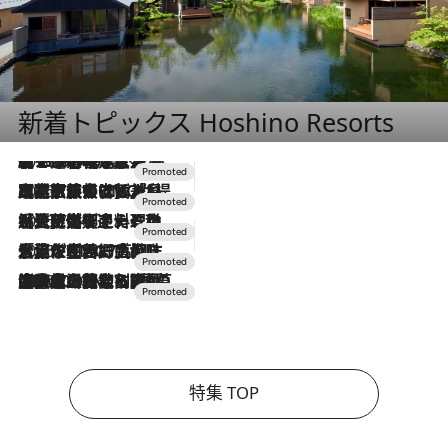
新着トピックス Hoshino Resorts
2026.8.7
【トンボの足水浴】ヒノキの香りに包まれて涼感マックス！約13℃の湧水かけ流しを避暑地「星野温泉 トンボの湯」で体験
2026.7.31
【ホテル帰省】という選択肢をOMOが提案。家族とほどよい距離を保つには「昼は実家、夜は気兼ねなくホテルで！」
2026.7.24
【夏限定ディナーコース】旬を迎える稚鮎や花ズッキーニなどをイタリア・トスカーナの郷土料理の手法で満喫！
2026.7.17
「土佐和ハーブかき氷」がOMO7高知に登場！生姜、山椒、大葉など目にも舌にも涼を呼ぶ郷土の味
2026.7.10
NEW OPEN！【界 草津】名湯の地に誕生。趣の異なる2種の温泉と上州ならではの会席・蕎麦割烹など美食を味わう究極の癒やし旅
特集 TOP