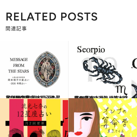
RELATED POSTS
関連記事
2026.1.12
《ほかの星座も》心理占星学研究家 岡本翔子の星占い2026年
占い
2021.12.1
【12星座占い】蠍座（さそり座）の運勢、基本性格まとめ
占い