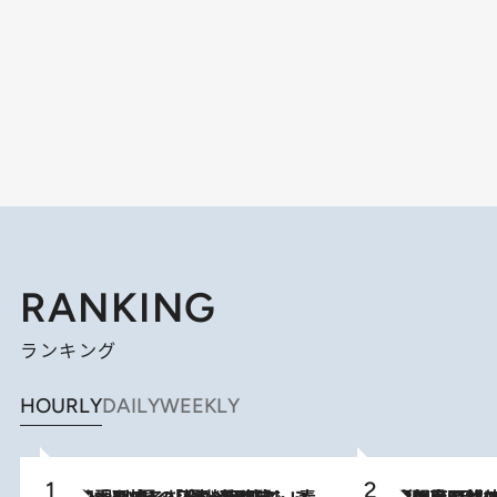
RANKING
ランキング
HOURLY
DAILY
WEEKLY