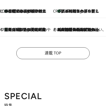
ビューティいいもの集め EDITORS' BEST
35℃超えの日の夜、枕にひと吹き！ BAUMのルームスプレーが、ひのきの香りで心まで解きほぐす
2 Hours Ago
CREA'S CHOICE
「眠る時刻をセットする」——眠りの前を整える、バルミューダの新しいアプローチ
2 Hours Ago
47都道府県の手みやげ ひんやりスイーツで夏を満喫
【岡山県】この夏絶対食べたい 冷やしておいしいおやつ3選 フルーツが主役のプリンやアイスが勢揃い
2 Hours Ago
そおだよおこの関西おいしい、おやつ紀行
2026.8.9
［大阪府箕面市］一皿一皿目の前で仕上げられる、料理を巧みに組み込んだアシェットデセールコース「ミチル アシェット デセール（Michiru assiette dessert）」
連載 TOP
SPECIAL
特集