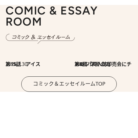
COMIC & ESSAY
ROOM
2026.7.30
第15話 アイス
2026.7.30
第8回「同人誌即売会にチャレンジ その2」
コミック＆エッセイルームTOP