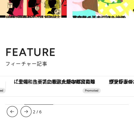
2026.7.29
【月2回更新】“視える占い師”流光七奈の12星座占い
占い
2026.8.7
あなたの基本性格を診断 東京ケイ子の 「オンナの算命学」
占い
FEATURE
フィーチャー記事
ヴァシュロン・コンスタンタン「オーヴァーシーズ・オートマティック」。旅愛好家のお気に入りコレクションから、ジェンダーレスな新作が登場
3
/
6