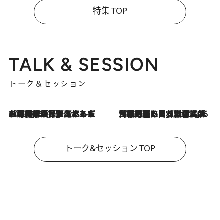
特集 TOP
TALK & SESSION
トーク＆セッション
2026.8.3
「今後値上げがあるとすれば…」「リスクがあるのは今年の冬」エネルギー専門家が語る、ホルムズ海峡封鎖が家庭にもたらす“ある心配”
2026.8.3
「住宅建てられない…」「サーチャージ料の高値が続いている」ホルムズ海峡封鎖による影響はいつまで続く？《エネルギー専門家に聞く“どうなる日本の暮らし”》
トーク&セッション TOP