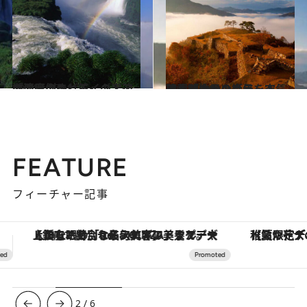
2014.1.27
「悪魔ののど笛」の大迫力に圧倒されるイグアスの滝
旅＆お出かけ
2014.4.16
連載開始から半年を突破！「今日の絶景」人気記事ランキング
旅＆お出かけ
FEATURE
フィーチャー記事
【夏限定ディナーコース】旬を迎える稚鮎や花ズッキーニなどをイタリア・トスカーナの郷土料理の手法で満喫！
3
/
6