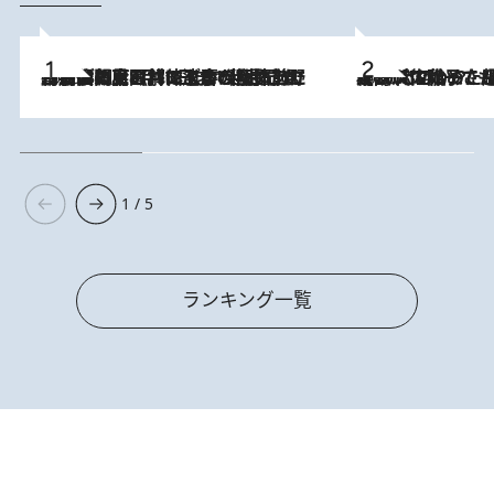
2026.8.8
「最後に見られてよかった」上野動物園の東園パンダ舎が解体前に特別公開。8月16日まで延長されたパネル展と共に辿る“半世紀”のパンダ飼育《解体工事の図面あり》
2026.8.5
【阿川佐和子さんの年とる力】なぜ70代で始めた趣味は“こんなに楽しい”のか？ ピアノ、俳句…スランプに陥っても続けられる“ある秘訣”とは
1 / 5
ランキング一覧