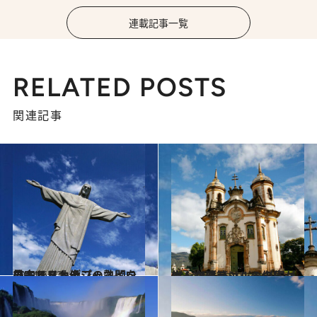
連載記事一覧
RELATED POSTS
関連記事
2014.6.13
ワールドカップの熱闘を見守るリオデジャネイロのキリスト像
旅＆お出かけ
2014.4.4
ゴールドラッシュの富が生んだブラジルの傑作バロック建築
旅＆お出かけ