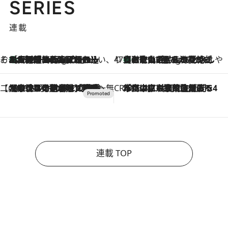
SERIES
連載
そおだよおこの関西おいしい、おやつ紀行
［大阪府箕面市］一皿一皿目の前で仕上げられる、料理を巧みに組み込んだアシェットデセールコース「ミチル アシェット デセール（Michiru assiette dessert）」
11 Hours Ago
47都道府県の手みやげ ひんやりスイーツで夏を満喫
【和歌山県】この夏絶対食べたい 冷やしておいしいおやつ3選 みかんがごろっと丸ごと入ったジュレ
11 Hours Ago
【CREA×星野リゾート】唯一無二。癒しと発見が待つ場所へ
2026.8.7
【トンボの足水浴】ヒノキの香りに包まれて涼感マックス！約13℃の湧水かけ流しを避暑地「星野温泉 トンボの湯」で体験
CREA'S CHOICE
2026.8.7
「立川にも歌舞伎があるんだよ」 片岡仁左衛門・市川中車ら豪華座組みで4年目の立川立飛歌舞伎へ
連載 TOP