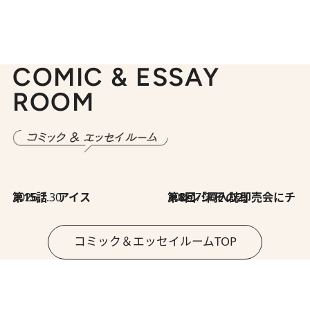
COMIC & ESSAY
ROOM
2026.7.30
第15話 アイス
2026.7.30
第8回「同人誌即売会にチャレンジ その2」
コミック＆エッセイルームTOP