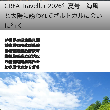
CREA Traveller 2026年夏号 海風
と太陽に誘われてポルトガルに会い
に行く
2026.8.8
リスボンの絶品スイーツ「パステル・デ・ナタ」とは？ポルトガル伝統の奥深い世界へ
2026.7.27
「私の祖国はポルトガル語です」国民的詩人フェルナンド・ペソアと、彼が愛した文学の街を歩く
2026.7.26
ポルトガル近海が育む極上の海の幸。キリリと冷えた白ワインと愉しむ、シーフード専門店の贅沢
2026.7.22
伝統の味をモダンに昇華。高感度な地元客が集う、リスボンの最旬ガストロノミー
2026.7.21
大航海時代の栄華から、震災、独裁、そして革命へ。ポルトガル・首都リスボンの石畳に刻まれた「歴史の光と影」
2026.7.13
エッセイ・ヤマザキマリ「慎ましくも美しき国 ポルトガル」