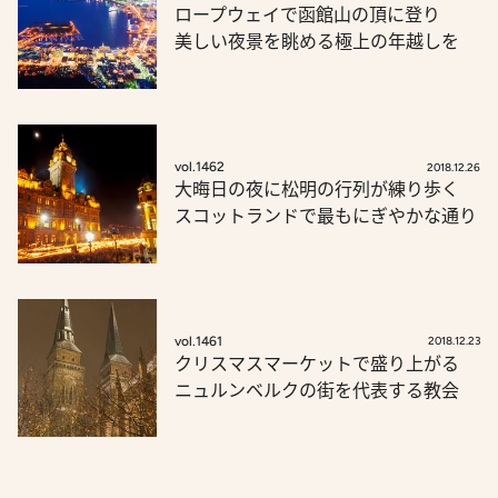
ロープウェイで函館山の頂に登り
美しい夜景を眺める極上の年越しを
vol.1462
2018.12.26
大晦日の夜に松明の行列が練り歩く
スコットランドで最もにぎやかな通り
vol.1461
2018.12.23
クリスマスマーケットで盛り上がる
ニュルンベルクの街を代表する教会