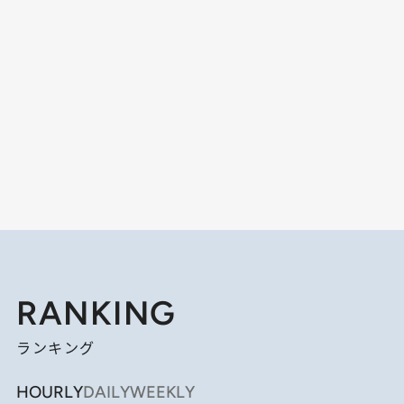
RANKING
ランキング
HOURLY
DAILY
WEEKLY