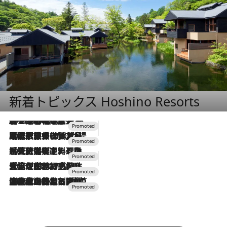
新着トピックス Hoshino Resorts
2026.8.7
【トンボの足水浴】ヒノキの香りに包まれて涼感マックス！約13℃の湧水かけ流しを避暑地「星野温泉 トンボの湯」で体験
2026.7.31
【ホテル帰省】という選択肢をOMOが提案。家族とほどよい距離を保つには「昼は実家、夜は気兼ねなくホテルで！」
2026.7.24
【夏限定ディナーコース】旬を迎える稚鮎や花ズッキーニなどをイタリア・トスカーナの郷土料理の手法で満喫！
2026.7.17
「土佐和ハーブかき氷」がOMO7高知に登場！生姜、山椒、大葉など目にも舌にも涼を呼ぶ郷土の味
2026.7.10
NEW OPEN！【界 草津】名湯の地に誕生。趣の異なる2種の温泉と上州ならではの会席・蕎麦割烹など美食を味わう究極の癒やし旅