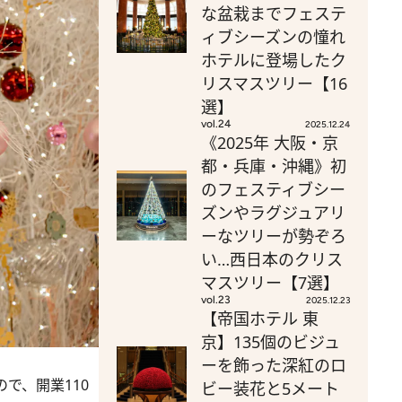
な盆栽までフェステ
ィブシーズンの憧れ
ホテルに登場したク
リスマスツリー【16
選】
vol.24
2025.12.24
《2025年 大阪・京
都・兵庫・沖縄》初
のフェスティブシー
ズンやラグジュアリ
ーなツリーが勢ぞろ
い…西日本のクリス
マスツリー【7選】
vol.23
2025.12.23
【帝国ホテル 東
京】135個のビジュ
ーを飾った深紅のロ
ので、開業110
ビー装花と5メート