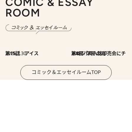
COMIC & ESSAY
ROOM
2026.7.30
第15話 アイス
2026.7.30
第8回「同人誌即売会にチャレンジ その2」
コミック＆エッセイルームTOP