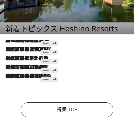
新着トピックス Hoshino Resorts
2026.8.7
【トンボの足水浴】ヒノキの香りに包まれて涼感マックス！約13℃の湧水かけ流しを避暑地「星野温泉 トンボの湯」で体験
2026.7.31
【ホテル帰省】という選択肢をOMOが提案。家族とほどよい距離を保つには「昼は実家、夜は気兼ねなくホテルで！」
2026.7.24
【夏限定ディナーコース】旬を迎える稚鮎や花ズッキーニなどをイタリア・トスカーナの郷土料理の手法で満喫！
2026.7.17
「土佐和ハーブかき氷」がOMO7高知に登場！生姜、山椒、大葉など目にも舌にも涼を呼ぶ郷土の味
2026.7.10
NEW OPEN！【界 草津】名湯の地に誕生。趣の異なる2種の温泉と上州ならではの会席・蕎麦割烹など美食を味わう究極の癒やし旅
特集 TOP