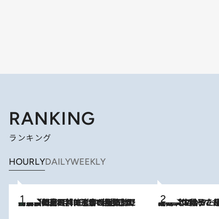
RANKING
ランキング
HOURLY
DAILY
WEEKLY
「最後に見られてよかった」上野動物園の東園パンダ舎が解体前に特別公開。8月16日まで延長されたパネル展と共に辿る“半世紀”のパンダ飼育《解体工事の図面あり》
2026.8.8
2026.8.5
【阿川佐和子さんの年とる力】なぜ70代で始めた趣味は“こんなに楽しい”のか？ ピアノ、俳句…スランプに陥っても続けられる“ある秘訣”とは