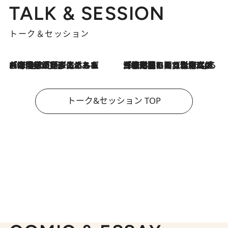
TALK & SESSION
トーク＆セッション
2026.8.3
「今後値上げがあるとすれば…」「リスクがあるのは今年の冬」エネルギー専門家が語る、ホルムズ海峡封鎖が家庭にもたらす“ある心配”
2026.8.3
「住宅建てられない…」「サーチャージ料の高値が続いている」ホルムズ海峡封鎖による影響はいつまで続く？《エネルギー専門家に聞く“どうなる日本の暮らし”》
トーク&セッション TOP