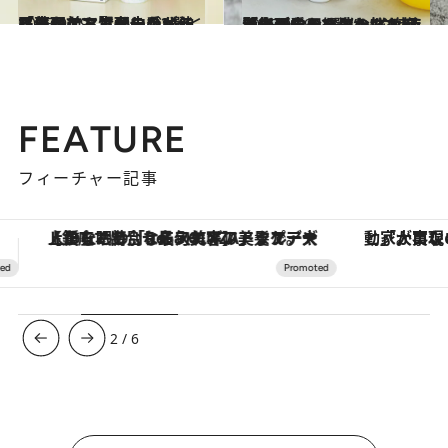
2025.9.19
「生理前・生理中のイライラをなんとかしたい」フェムケア賢者の手が伸びるベストアイテム3選＜医薬品・マッサージオイルほか…＞
ビューティ＆ヘルス
2025.9.19
「生理中の経血のにおいが気になる」フェムケア賢者が愛用するお悩み解消アイテム3選 “トイレ使用後のにおい消し”に使えるスプレーも
ビューティ＆ヘルス
FEATURE
フィーチャー記事
「大事なのは地域の意識を変えること」。ロレックス賞受賞の自然保護活動家が実現させたナイジェリアの自然環境の復活
【夏限定ディナーコース】旬を迎
3
/
6