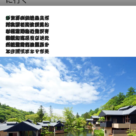
リスボンの絶品スイーツ「パステル・デ・ナタ」とは？ポルトガル伝統の奥深い世界へ
2026.8.8
2026.7.27
「私の祖国はポルトガル語です」国民的詩人フェルナンド・ペソアと、彼が愛した文学の街を歩く
2026.7.26
ポルトガル近海が育む極上の海の幸。キリリと冷えた白ワインと愉しむ、シーフード専門店の贅沢
2026.7.22
伝統の味をモダンに昇華。高感度な地元客が集う、リスボンの最旬ガストロノミー
2026.7.21
大航海時代の栄華から、震災、独裁、そして革命へ。ポルトガル・首都リスボンの石畳に刻まれた「歴史の光と影」
2026.7.13
エッセイ・ヤマザキマリ「慎ましくも美しき国 ポルトガル」