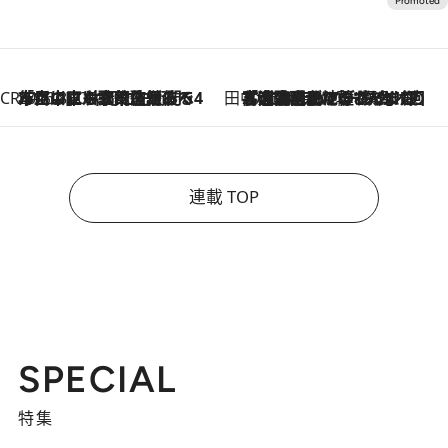
CREA'S CHOICE
2026.8.7
「立川にも歌舞伎があるんだよ」 片岡仁左衛門・市川中車ら豪華座組みで4年目の立川立飛歌舞伎へ
田中稲の勝手に再ブーム
2026.8.7
「湘南乃風に憧れて」観客大盛上がりの“タオル回し”に、ラッパー顔負けの高速歌唱まで…さだまさし（74）のアグレッシブすぎる現在地
連載 TOP
SPECIAL
特集