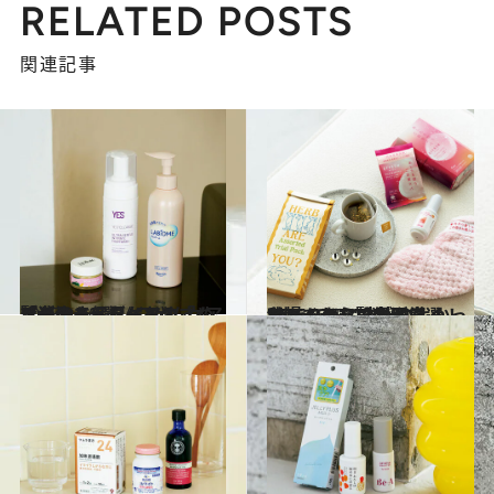
RELATED POSTS
関連記事
2025.9.26
デリケートゾーンの「ムズがゆさ」をケア！ 「洗浄＆保湿」おすすめアイテム3選《フェムケア賢者のベストバイ》
ビューティ＆ヘルス
2025.9.25
我慢できない生理痛・PMSのつらさが和らぐ…フェムケア賢者が厳選！ “使ってみて本当によかったアイテム”5選
ビューティ＆ヘルス