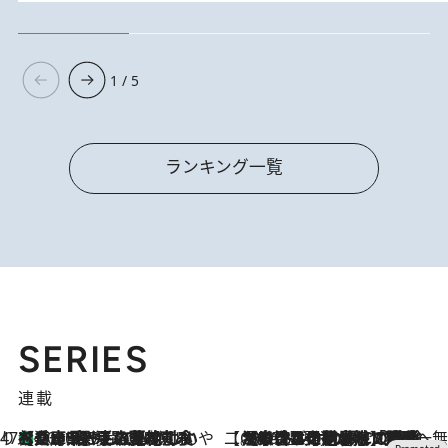
1 / 5
ランキング一覧
SERIES
連載
47都道府県の手みやげ ひんやりスイーツで夏を満喫
【兵庫県】この夏絶対食べたい 冷やしておいしいおやつ3選 淡路島の恵みをジェラートに集約
2026.8.8
【CREA×星野リゾート】唯一無二。癒しと発見が待つ場所へ
2026.8.7
【トンボの足水浴】ヒノキの香りに包まれて涼感マックス！約13℃の湧水かけ流しを避暑地「星野温泉 トンボの湯」で体験