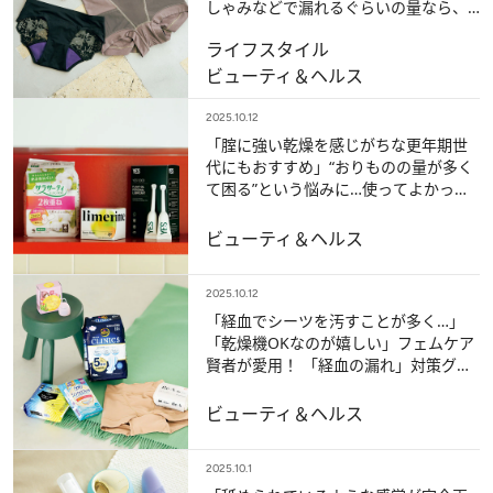
しゃみなどで漏れるぐらいの量なら、
しっかり吸収」
ライフスタイル
ビューティ＆ヘルス
2025.10.12
「腟に強い乾燥を感じがちな更年期世
代にもおすすめ」“おりものの量が多く
て困る”という悩みに…使ってよかっ
た、優秀アイテム3選
ビューティ＆ヘルス
2025.10.12
「経血でシーツを汚すことが多く…」
「乾燥機OKなのが嬉しい」フェムケア
賢者が愛用！ 「経血の漏れ」対策グッ
ズ5選
ビューティ＆ヘルス
2025.10.1