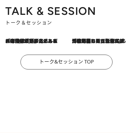
TALK & SESSION
トーク＆セッション
2026.8.3
「今後値上げがあるとすれば…」「リスクがあるのは今年の冬」エネルギー専門家が語る、ホルムズ海峡封鎖が家庭にもたらす“ある心配”
2026.8.3
「住宅建てられない…」「サーチャージ料の高値が続いている」ホルムズ海峡封鎖による影響はいつまで続く？《エネルギー専門家に聞く“どうなる日本の暮らし”》
トーク&セッション TOP