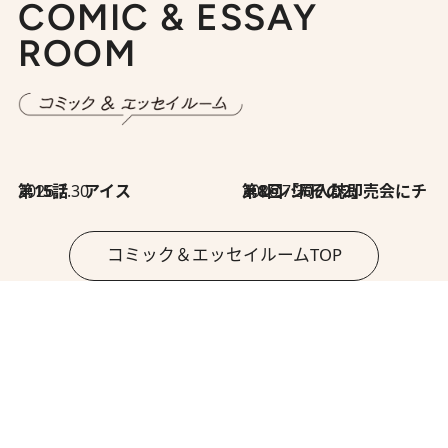
COMIC & ESSAY
ROOM
2026.7.30
第15話 アイス
2026.7.30
第8回「同人誌即売会にチャレンジ その2」
コミック＆エッセイルームTOP