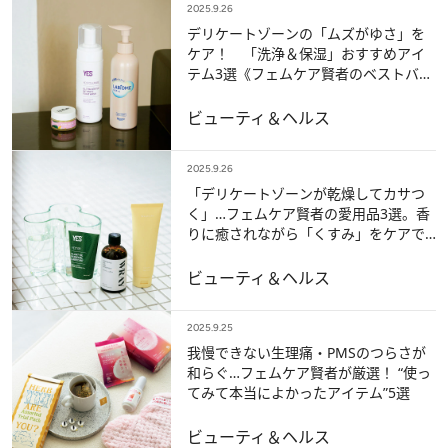
2025.9.26
デリケートゾーンの「ムズがゆさ」を
ケア！ 「洗浄＆保湿」おすすめアイ
テム3選《フェムケア賢者のベストバ
イ》
ビューティ＆ヘルス
2025.9.26
「デリケートゾーンが乾燥してカサつ
く」…フェムケア賢者の愛用品3選。香
りに癒されながら「くすみ」をケアで
きるものも！
ビューティ＆ヘルス
2025.9.25
我慢できない生理痛・PMSのつらさが
和らぐ…フェムケア賢者が厳選！ “使っ
てみて本当によかったアイテム”5選
ビューティ＆ヘルス