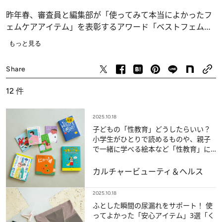
昨年春、審査員と編集部が「使ってみて本当によかったフ
ェムケアアイテム」を表彰するアワード「ベストフェムケ
ア」を開催しました。そこから1年半、フェムケアが浸透
もっと見る
しつつある今年は、もっと女性のからだに寄り添う形で、
ビューティ＆ヘルス
お悩み別に「ベストフェムケア」を発表します！
Share
12
件
2025.10.18
子どもの「性教育」どうしたらいい？
小学生がひとりで読めるものや、親子
で一緒に学べる絵本など「性教育」に
おすすめの本5選！
カルチャー
ビューティ＆ヘルス
2025.10.18
ふとした瞬間の尿漏れをサポート！ 使
ってよかった「安心アイテム」3選「く