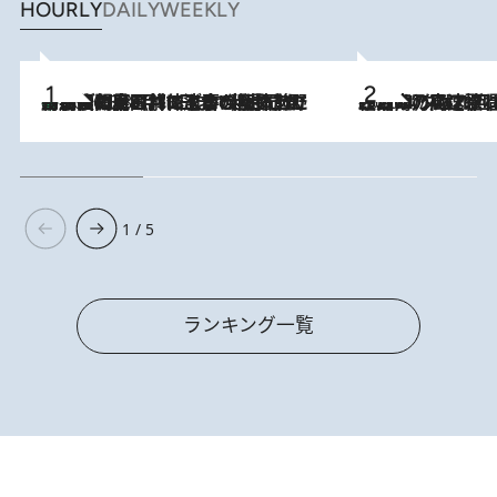
HOURLY
DAILY
WEEKLY
「最後に見られてよかった」上野動物園の東園パンダ舎が解体前に特別公開。8月16日まで延長されたパネル展と共に辿る“半世紀”のパンダ飼育《解体工事の図面あり》
2026.8.8
2026.8.7
「湘南乃風に憧れて」観客大盛上がりの“タオル回し”に、ラッパー顔負けの高速歌唱まで…さだまさし（74）のアグレッシブすぎる現在地
1 / 5
ランキング一覧