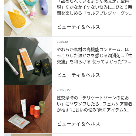
「舐められているような感覚が完全再
現」なかなかイケない悩みに…ひとり時
間を楽しめる「セルフプレジャーグッ
ズ」5選《フェムケア賢者が厳選》
ビューティ＆ヘルス
2025.10.1
やわらか素材の高機能コンドーム、ほ
っこりした温かさを感じる潤滑剤…「性
交痛」を和らげる“使ってよかった”フェ
ムケアアイテム 3選
ビューティ＆ヘルス
2025.9.27
性交渉時の「デリケートゾーンのにお
い」にソワソワしたら…フェムケア賢者
が推す“においの悩み”解消アイテム3選
《ここぞという時にも》
ビューティ＆ヘルス