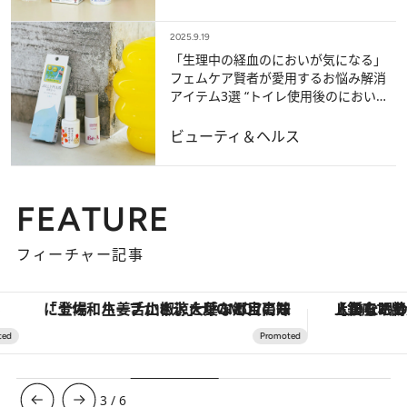
2025.9.19
「生理中の経血のにおいが気になる」
フェムケア賢者が愛用するお悩み解消
アイテム3選 “トイレ使用後のにおい消
し”に使えるスプレーも
ビューティ＆ヘルス
FEATURE
フィーチャー記事
「土佐和ハーブかき氷」がOMO7高知に登場！生姜、山椒、大葉など目にも舌にも涼を呼ぶ郷土の味
【銀座で出合う最旬美容】美髪ケアや上質な眠
3
/
6