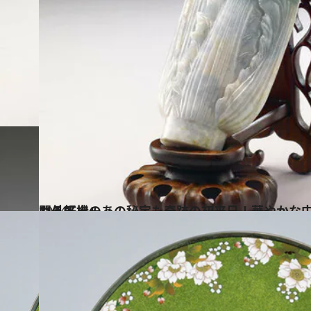
2014.6.14
門外不出のあの秘宝も奇跡の初来日！華やかな中華文明を日本で見られる好機
カルチャー