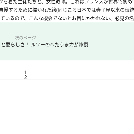
クを着た生徒たちと、女性教師。これはフランスが世界で初め
自慢するために描かれた絵(同じころ日本では寺子屋以来の伝
れているので、こんな機会でないとお目にかかれない、必見の
次のページ
と愛らしさ！ ルソーのへたうま力が炸裂
1
2