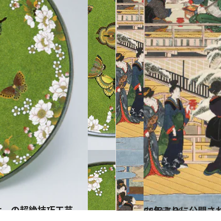
せ、の超絶技巧工芸
2014.4.26
66年ぶりに公開さ
カルチャー