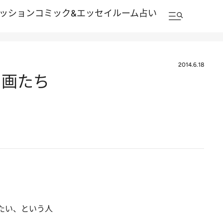
ッション
コミック&エッセイルーム
占い
2014.6.18
名画たち
たい、という人