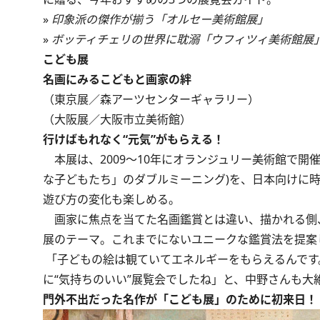
»
印象派の傑作が揃う「オルセー美術館展」
»
ボッティチェリの世界に耽溺「ウフィツィ美術館展
こども展
名画にみるこどもと画家の絆
（東京展／森アーツセンターギャラリー）
（大阪展／大阪市立美術館）
行けばもれなく“元気”がもらえる！
本展は、2009～10年にオランジュリー美術館で開催された
な子どもたち」のダブルミーニング)を、日本向けに
遊び方の変化も楽しめる。
画家に焦点を当てた名画鑑賞とは違い、描かれる側
展のテーマ。これまでにないユニークな鑑賞法を提案
「子どもの絵は観ていてエネルギーをもらえるんです
に“気持ちのいい”展覧会でしたね」と、中野さんも大
門外不出だった名作が「こども展」のために初来日！