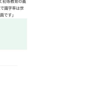
て初等教育の義
統で識字率は世
名画です」