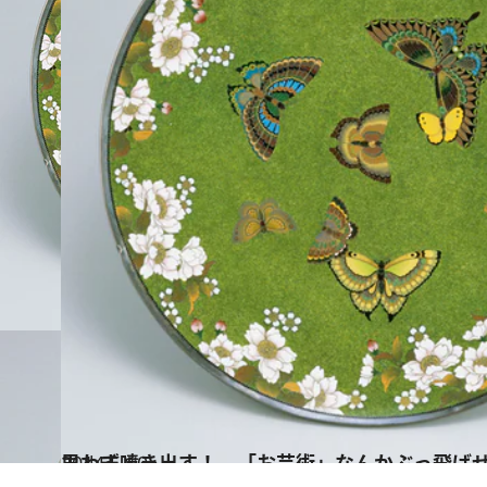
2014.5.10
思わず噴き出す！ 「お芸術」なんかぶっ飛ば
カルチャー