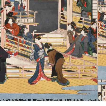
れた幻の歌麿作品 巨大肉筆浮世絵「深川の雪」の謎