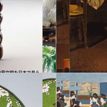
2014.5.24
20世紀美術のどの流派にも属さない孤高の画家バルテュスの没後初大回顧展
カルチャー