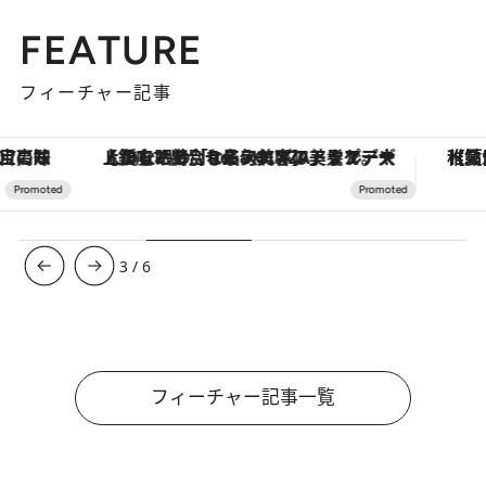
FEATURE
フィーチャー記事
【銀座で出合う最旬美容】美髪ケアや上質な眠り…セルフケアのアップデートから、特別な名入れギフトまで。大人のための「ReFa GINZA」クルーズ
【夏限定ディナーコース】旬を迎
3
/
6
フィーチャー記事一覧