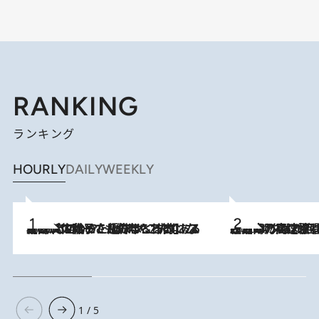
RANKING
ランキング
HOURLY
DAILY
WEEKLY
2026.8.5
【阿川佐和子さんの年とる力】なぜ70代で始めた趣味は“こんなに楽しい”のか？ ピアノ、俳句…スランプに陥っても続けられる“ある秘訣”とは
2026.8.7
「湘南乃風に憧れて」観客大盛上がりの“タオル回し”に、ラッパー顔負けの高速歌唱まで…さだまさし（74）のアグレッシブすぎる現在地
1 / 5