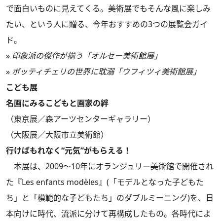
で面白いものに見えてくる。美術展でもそんな風に楽しみ
たい、という人に贈る、今年おすすめの3つの展覧会ガイ
ド。
»
印象派の傑作が揃う「オルセー美術館展」
»
ボッティチェリの世界に耽溺「ウフィツィ美術館展」
こども展
名画にみるこどもと画家の絆
（東京展／森アーツセンターギャラリー）
（大阪展／大阪市立美術館）
行けばもれなく“元気”がもらえる！
本展は、2009～10年にオランジュリー美術館で開催され
た『Les enfants modèles』(「モデルとなった子どもた
ち」と「模範的な子どもたち」のダブルミーニング)を、日
本向けに時代、流派に分けて再構成したもの。各時代によ