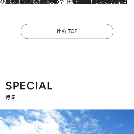
47都道府県の手みやげ ひんやりスイーツで夏を満喫
【京都府】この夏絶対食べたい 冷やしておいしいおやつ3選 ひと口目から心を掴む新緑のテリーヌ
2026.8.7
田中稲の勝手に再ブーム
2026.8.7
「湘南乃風に憧れて」観客大盛上がりの“タオル回し”に、ラッパー顔負けの高速歌唱まで…さだまさし（74）のアグレッシブすぎる現在地
連載 TOP
SPECIAL
特集