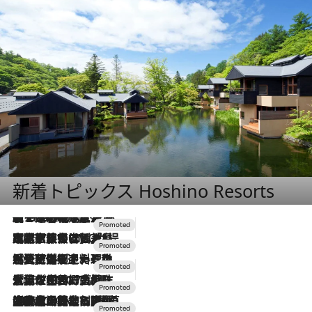
新着トピックス Hoshino Resorts
【トンボの足水浴】ヒノキの香りに包まれて涼感マックス！約13℃の湧水かけ流しを避暑地「星野温泉 トンボの湯」で体験
2026.8.7
2026.7.31
【ホテル帰省】という選択肢をOMOが提案。家族とほどよい距離を保つには「昼は実家、夜は気兼ねなくホテルで！」
2026.7.24
【夏限定ディナーコース】旬を迎える稚鮎や花ズッキーニなどをイタリア・トスカーナの郷土料理の手法で満喫！
2026.7.17
「土佐和ハーブかき氷」がOMO7高知に登場！生姜、山椒、大葉など目にも舌にも涼を呼ぶ郷土の味
2026.7.10
NEW OPEN！【界 草津】名湯の地に誕生。趣の異なる2種の温泉と上州ならではの会席・蕎麦割烹など美食を味わう究極の癒やし旅