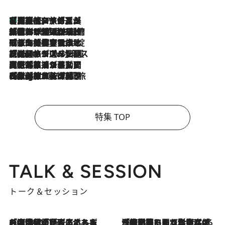
【厳選旅コスメ】「多機能アイテムがメイン！」旅好き美容エディターが選んだ夏旅ベストコスメを発表【Mサイズジップ】
2026.8.7
2026.8.6
「荷物が増えるほど旅ストレスは増す」美容ジャーナリストがたどり着いた最終結論。“化粧品を劇的に減らす”感動の凝縮美容とは
2026.8.6
「旅先には金髪ウィッグを持参」日本と同じメイクでは損してる!? 美容ジャーナリストが提案する“掟破りの旅美容”とは
2026.8.6
【厳選旅コスメ】「身軽さ＆UV対策重視！」ヘアアーティストshucoが選んだ夏旅ベストコスメを発表【Mサイズジップ】
2026.8.5
【厳選旅コスメ】国内をあちこち移動する河井菜摘が選んだ夏旅ベストコスメ発表！「リラックスアイテムはマスト」【Mサイズジップ】
2026.8.4
【厳選旅コスメ】「紫外線＆乾燥対策しながらメイク感も！」ヘア＆メイクGeorgeが選んだ夏旅ベストコスメを発表！【Mサイズジップ】
特集 TOP
TALK & SESSION
トーク＆セッション
2026.8.3
「今後値上げがあるとすれば…」「リスクがあるのは今年の冬」エネルギー専門家が語る、ホルムズ海峡封鎖が家庭にもたらす“ある心配”
2026.8.3
「住宅建てられない…」「サーチャージ料の高値が続いている」ホルムズ海峡封鎖による影響はいつまで続く？《エネルギー専門家に聞く“どうなる日本の暮らし”》