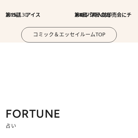
2026.7.30
第15話 アイス
2026.7.30
第8回「同人誌即売会にチャレンジ その2」
コミック＆エッセイルームTOP
FORTUNE
占い