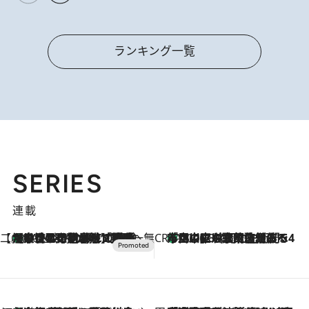
ランキング一覧
SERIES
連載
【CREA×星野リゾート】唯一無二。癒しと発見が待つ場所へ
【トンボの足水浴】ヒノキの香りに包まれて涼感マックス！約13℃の湧水かけ流しを避暑地「星野温泉 トンボの湯」で体験
2026.8.7
CREA'S CHOICE
「立川にも歌舞伎があるんだよ」 片岡仁左衛門・市川中車ら豪華座組みで4年目の立川立飛歌舞伎へ
2026.8.7