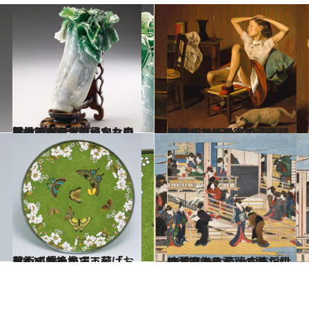
2014.6.14
門外不出のあの秘宝も奇跡の初来日！華やかな中華文明を日本で見られる好機
カルチャー
2014.5.24
20世紀美術のどの流派にも属さない孤高の画家バルテュスの没後初大回顧展
カルチャー
2014.5.10
思わず噴き出す！ 「お芸術」なんかぶっ飛ばせ、の超絶技巧工芸
カルチャー
2014.4.26
66年ぶりに公開された幻の歌麿作品 巨大肉筆浮世絵「深川の雪」の謎
カルチャー